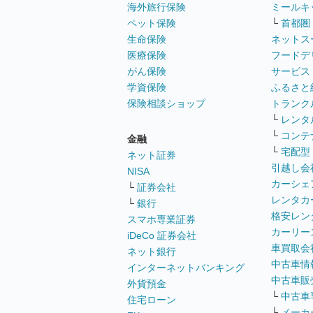
海外旅行保険
ミールキ
ペット保険
└
首都圏
生命保険
ネットス
医療保険
フードデ
がん保険
サービス
学資保険
ふるさと
保険相談ショップ
トランク
└
レンタ
└
コンテ
金融
└
宅配型
ネット証券
引越し会
NISA
カーシェ
└
証券会社
レンタカ
└
銀行
格安レン
スマホ専業証券
カーリー
iDeCo 証券会社
車買取会
ネット銀行
中古車情
インターネットバンキング
中古車販
外貨預金
└
中古車
住宅ローン
└
メーカ