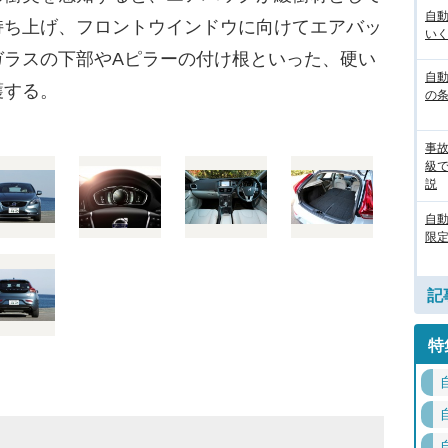
自
持ち上げ、フロントウインドウに向けてエアバッ
いく
ガラスの下部やAピラーの付け根といった、硬い
自動
護する。
の
事
級
説
自
限定
記
特