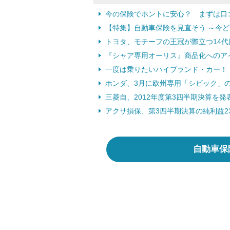
今の保険でホントに安心？ まずは口
【特集】自動車保険を見直そう ～今
トヨタ、モチーフの王冠が際立つ14代目
『シャア専用オーリス』商品化へのア
一度は乗りたいハイブランド・カー！
ホンダ、3月に欧州専用「シビック」のワ
三菱自、2012年度第3四半期決算を発表
アクサ損保、第3四半期決算の純利益23億
自動車保