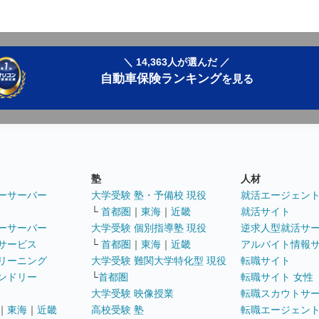
＼ 14,363人が選んだ ／
自動車保険ランキング
を見る
塾
人材
ーサーバー
大学受験 塾・予備校 現役
就活エージェン
└
首都圏
｜
東海
｜
近畿
就活サイト
ーサーバー
大学受験 個別指導塾 現役
逆求人型就活サ
サービス
└
首都圏
｜
東海
｜
近畿
アルバイト情報
リーニング
大学受験 難関大学特化型 現役
転職サイト
ンドリー
└
首都圏
転職サイト 女性
大学受験 映像授業
転職スカウトサ
｜
東海
｜
近畿
高校受験 塾
転職エージェン