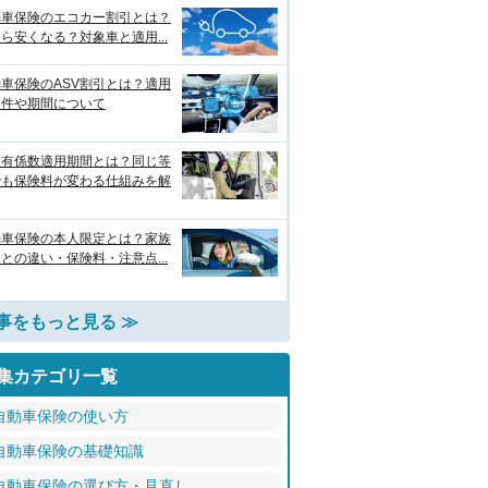
動車保険のエコカー割引とは？
ら安くなる？対象車と適用...
車保険のASV割引とは？適用
条件や期間について
故有係数適用期間とは？同じ等
でも保険料が変わる仕組みを解
動車保険の本人限定とは？家族
との違い・保険料・注意点...
事をもっと見る ≫
集カテゴリ一覧
自動車保険の使い方
自動車保険の基礎知識
自動車保険の選び方・見直し