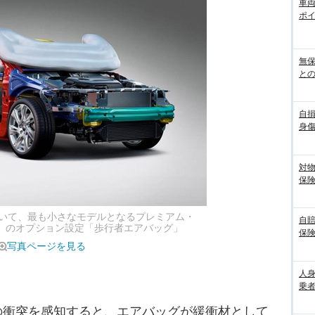
車
ポ
無
との
自
身
対
保
いて、最も小さなモデルとなるプレミアム・
自
0』のオプション設定「歩行者エアバッグ」
保
写真ページを見る
人
乗者
衝突を感知すると、エアバッグが緩衝材として