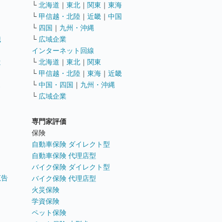
└
北海道
｜
東北
｜
関東
｜
東海
└
甲信越・北陸
｜
近畿
｜
中国
└
四国
｜
九州・沖縄
職
└
広域企業
インターネット回線
遣
└
北海道
｜
東北
｜
関東
└
甲信越・北陸
｜
東海
｜
近畿
ス
└
中国・四国
｜
九州・沖縄
└
広域企業
専門家評価
ト
保険
自動車保険 ダイレクト型
自動車保険 代理店型
バイク保険 ダイレクト型
広告
バイク保険 代理店型
火災保険
学資保険
ペット保険