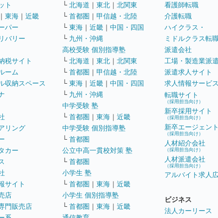
ット
└
北海道
｜
東北
｜
北関東
看護師転職
｜
東海
｜
近畿
└
首都圏
｜
甲信越・北陸
介護転職
ーパー
└
東海
｜
近畿
｜
中国・四国
ハイクラス・
リバリー
└
九州・沖縄
ミドルクラス転
高校受験 個別指導塾
派遣会社
納税サイト
└
北海道
｜
東北
｜
北関東
工場・製造業派
ルーム
└
首都圏
｜
甲信越・北陸
派遣求人サイト
ル収納スペース
└
東海
｜
近畿
｜
中国・四国
求人情報サービ
ナ
└
九州・沖縄
転職サイト
（採用担当向け）
中学受験 塾
新卒採用サイト
社
└
首都圏
｜
東海
｜
近畿
（採用担当向け）
新卒エージェン
アリング
中学受験 個別指導塾
（採用担当向け）
ー
└
首都圏
人材紹介会社
タカー
公立中高一貫校対策 塾
（採用担当向け）
人材派遣会社
ス
└
首都圏
（採用担当向け）
社
小学生 塾
アルバイト求人
報サイト
└
首都圏
｜
東海
｜
近畿
売店
小学生 個別指導塾
ビジネス
専門販売店
└
首都圏
｜
東海
｜
近畿
法人カーリース
ー系
通信教育