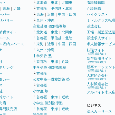
ット
└
北海道
｜
東北
｜
北関東
看護師転職
｜
東海
｜
近畿
└
首都圏
｜
甲信越・北陸
介護転職
ーパー
└
東海
｜
近畿
｜
中国・四国
ハイクラス・
リバリー
└
九州・沖縄
ミドルクラス転
高校受験 個別指導塾
派遣会社
納税サイト
└
北海道
｜
東北
｜
北関東
工場・製造業派
ルーム
└
首都圏
｜
甲信越・北陸
派遣求人サイト
ル収納スペース
└
東海
｜
近畿
｜
中国・四国
求人情報サービ
ナ
└
九州・沖縄
転職サイト
（採用担当向け）
中学受験 塾
新卒採用サイト
社
└
首都圏
｜
東海
｜
近畿
（採用担当向け）
新卒エージェン
アリング
中学受験 個別指導塾
（採用担当向け）
ー
└
首都圏
人材紹介会社
タカー
公立中高一貫校対策 塾
（採用担当向け）
人材派遣会社
ス
└
首都圏
（採用担当向け）
社
小学生 塾
アルバイト求人
報サイト
└
首都圏
｜
東海
｜
近畿
売店
小学生 個別指導塾
ビジネス
専門販売店
└
首都圏
｜
東海
｜
近畿
法人カーリース
ー系
通信教育