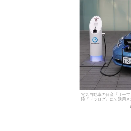
電気自動車の日産『リーフ
険『ドラログ』にて活用さ