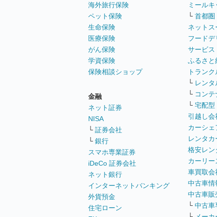
海外旅行保険
ミールキ
ペット保険
└
首都圏
生命保険
ネットス
医療保険
フードデ
がん保険
サービス
学資保険
ふるさと
保険相談ショップ
トランク
└
レンタ
└
コンテ
金融
└
宅配型
ネット証券
引越し会
NISA
カーシェ
└
証券会社
レンタカ
└
銀行
格安レン
スマホ専業証券
カーリー
iDeCo 証券会社
車買取会
ネット銀行
中古車情
インターネットバンキング
中古車販
外貨預金
└
中古車
住宅ローン
└
メーカ