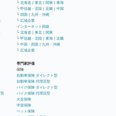
└
北海道
｜
東北
｜
関東
｜
東海
└
甲信越・北陸
｜
近畿
｜
中国
└
四国
｜
九州・沖縄
職
└
広域企業
インターネット回線
遣
└
北海道
｜
東北
｜
関東
└
甲信越・北陸
｜
東海
｜
近畿
ス
└
中国・四国
｜
九州・沖縄
└
広域企業
専門家評価
ト
保険
自動車保険 ダイレクト型
自動車保険 代理店型
バイク保険 ダイレクト型
広告
バイク保険 代理店型
火災保険
学資保険
ペット保険