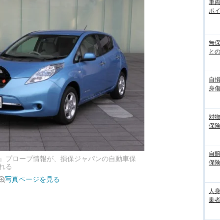
車
ポ
無
との
自
身
対
保
自
』プローブ情報が、損保ジャパンの自動車保
保
れる
写真ページを見る
人
乗者