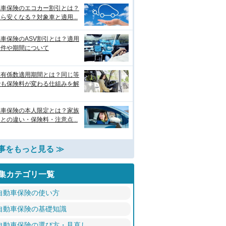
動車保険のエコカー割引とは？
ら安くなる？対象車と適用...
車保険のASV割引とは？適用
条件や期間について
故有係数適用期間とは？同じ等
でも保険料が変わる仕組みを解
動車保険の本人限定とは？家族
との違い・保険料・注意点...
事をもっと見る ≫
集カテゴリ一覧
自動車保険の使い方
自動車保険の基礎知識
自動車保険の選び方・見直し