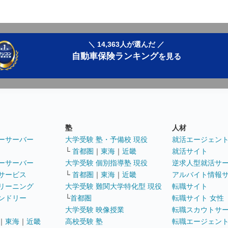
＼ 14,363人が選んだ ／
自動車保険ランキング
を見る
塾
人材
ーサーバー
大学受験 塾・予備校 現役
就活エージェン
└
首都圏
｜
東海
｜
近畿
就活サイト
ーサーバー
大学受験 個別指導塾 現役
逆求人型就活サ
サービス
└
首都圏
｜
東海
｜
近畿
アルバイト情報
リーニング
大学受験 難関大学特化型 現役
転職サイト
ンドリー
└
首都圏
転職サイト 女性
大学受験 映像授業
転職スカウトサ
｜
東海
｜
近畿
高校受験 塾
転職エージェン