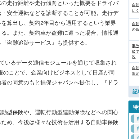
の走行距離や走行傾向といった概要をドライバ
自
いく
転・安全運転などを診断することが可能。走行デ
料を算出し、契約2年目から適用するという業界
自動
の
きる。また、契約車が盗難に遭った場合、情報通
る『盗難追跡サービス』も提供する。
事
級
説
れているデータ通信モジュールを通じて収集され
自
た情報のことで、企業向けビジネスとして日産が同
限定
約者の同意のもと損保ジャパンへ提供し、『ドラ
記
。
特
動型保険や、運転行動型連動保険などへの関心
るため、今後は様々な技術を活用する自動車保険