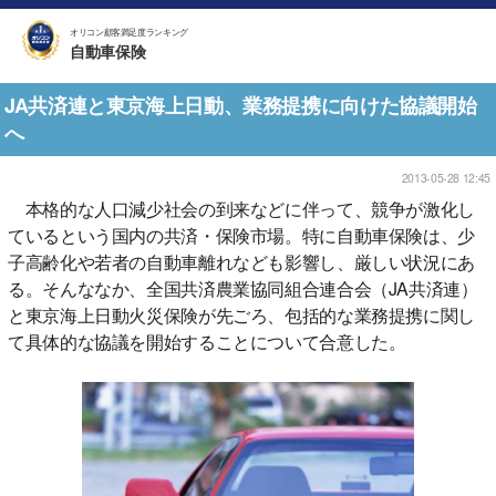
オリコン顧客満足度ランキング
自動車保険
JA共済連と東京海上日動、業務提携に向けた協議開始
へ
2013-05-28 12:45
本格的な人口減少社会の到来などに伴って、競争が激化し
ているという国内の共済・保険市場。特に自動車保険は、少
子高齢化や若者の自動車離れなども影響し、厳しい状況にあ
る。そんななか、全国共済農業協同組合連合会（JA共済連）
と東京海上日動火災保険が先ごろ、包括的な業務提携に関し
て具体的な協議を開始することについて合意した。