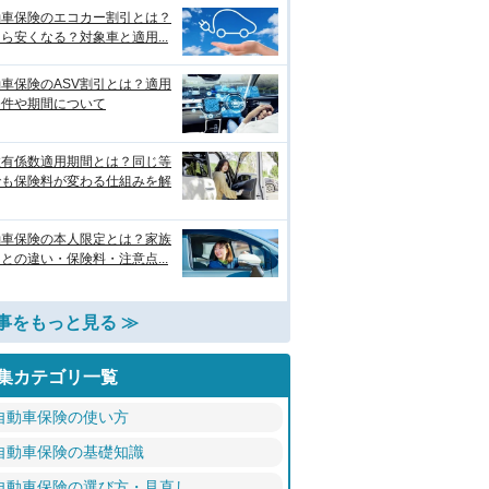
動車保険のエコカー割引とは？
ら安くなる？対象車と適用...
車保険のASV割引とは？適用
条件や期間について
故有係数適用期間とは？同じ等
でも保険料が変わる仕組みを解
動車保険の本人限定とは？家族
との違い・保険料・注意点...
事をもっと見る ≫
集カテゴリ一覧
自動車保険の使い方
自動車保険の基礎知識
自動車保険の選び方・見直し