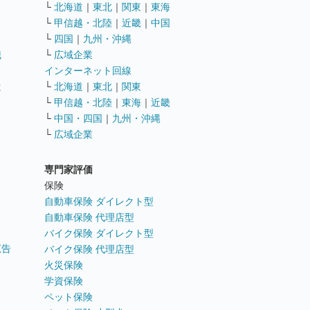
└
北海道
｜
東北
｜
関東
｜
東海
└
甲信越・北陸
｜
近畿
｜
中国
└
四国
｜
九州・沖縄
職
└
広域企業
インターネット回線
遣
└
北海道
｜
東北
｜
関東
└
甲信越・北陸
｜
東海
｜
近畿
ス
└
中国・四国
｜
九州・沖縄
└
広域企業
専門家評価
ト
保険
自動車保険 ダイレクト型
自動車保険 代理店型
バイク保険 ダイレクト型
広告
バイク保険 代理店型
火災保険
学資保険
ペット保険