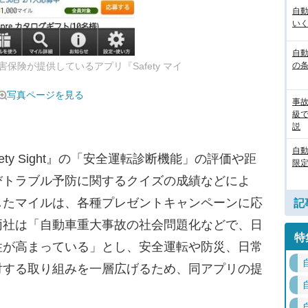
自
いく
自動
の
保険が提供しているアプリ『Safety マイ
写真ページを見る
事
級
説
自
fety Sight』の「安全運転診断機能」の評価や距
限定
びトラブル予防に関するクイズの成績などによ
したマイルは、各種プレゼントキャンペーンに応
記
両社は「自動車重大事故の社会問題化などで、日
特
性が高まっている」とし、安全運転や防災、日常
対する取り組みを一層広げるため、同アプリの提