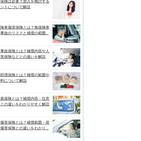
両保険は必要？加入を検討する
イントについて解説
保険車傷害保険とは？無保険車
事故のリスクと補償の範囲...
損事故保険とは？補償内容や人
傷害保険などとの違いを解説
物賠償保険とは？補償の範囲や
険料について解説
賠責保険とは？補償内容・任意
険との違いをわかりやすく解説
身傷害保険とは？補償範囲・搭
傷害保険との違いをわかり...