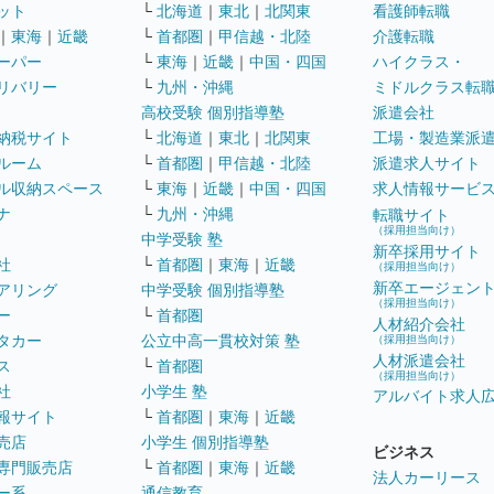
ット
└
北海道
｜
東北
｜
北関東
看護師転職
｜
東海
｜
近畿
└
首都圏
｜
甲信越・北陸
介護転職
ーパー
└
東海
｜
近畿
｜
中国・四国
ハイクラス・
リバリー
└
九州・沖縄
ミドルクラス転
高校受験 個別指導塾
派遣会社
納税サイト
└
北海道
｜
東北
｜
北関東
工場・製造業派
ルーム
└
首都圏
｜
甲信越・北陸
派遣求人サイト
ル収納スペース
└
東海
｜
近畿
｜
中国・四国
求人情報サービ
ナ
└
九州・沖縄
転職サイト
（採用担当向け）
中学受験 塾
新卒採用サイト
社
└
首都圏
｜
東海
｜
近畿
（採用担当向け）
新卒エージェン
アリング
中学受験 個別指導塾
（採用担当向け）
ー
└
首都圏
人材紹介会社
タカー
公立中高一貫校対策 塾
（採用担当向け）
人材派遣会社
ス
└
首都圏
（採用担当向け）
社
小学生 塾
アルバイト求人
報サイト
└
首都圏
｜
東海
｜
近畿
売店
小学生 個別指導塾
ビジネス
専門販売店
└
首都圏
｜
東海
｜
近畿
法人カーリース
ー系
通信教育