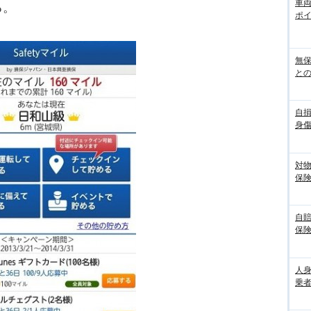
車
る。
ポ
無
との
自
身
対
保
自
保
人
乗者