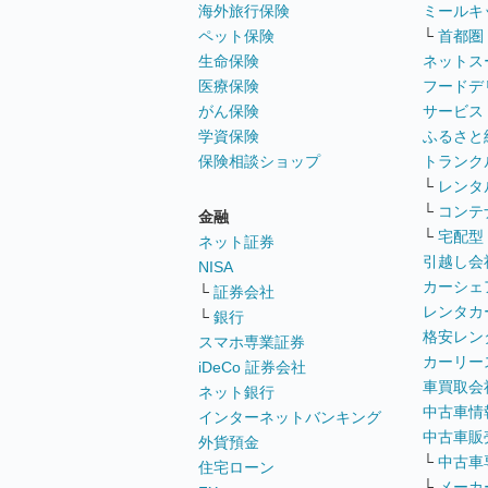
海外旅行保険
ミールキ
ペット保険
└
首都圏
生命保険
ネットス
医療保険
フードデ
がん保険
サービス
学資保険
ふるさと
保険相談ショップ
トランク
└
レンタ
└
コンテ
金融
└
宅配型
ネット証券
引越し会
NISA
カーシェ
└
証券会社
レンタカ
└
銀行
格安レン
スマホ専業証券
カーリー
iDeCo 証券会社
車買取会
ネット銀行
中古車情
インターネットバンキング
中古車販
外貨預金
└
中古車
住宅ローン
└
メーカ