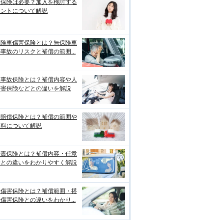
両保険は必要？加入を検討する
イントについて解説
保険車傷害保険とは？無保険車
事故のリスクと補償の範囲...
損事故保険とは？補償内容や人
傷害保険などとの違いを解説
物賠償保険とは？補償の範囲や
険料について解説
賠責保険とは？補償内容・任意
険との違いをわかりやすく解説
身傷害保険とは？補償範囲・搭
傷害保険との違いをわかり...