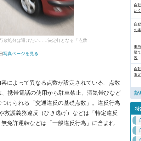
自
いく
自動
の
行政処分は避けたい……決定打となる「点数
事
級
写真ページを見る
説
自
限定
容によって異なる点数が設定されている。点数
は、携帯電話の使用から駐車禁止、酒気帯びなど
記
につけられる「交通違反の基礎点数」。違反行為
特
転や救護義務違反（ひき逃げ）などは「特定違反
、無免許運転などは「一般違反行為」に含まれ