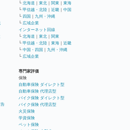
└
北海道
｜
東北
｜
関東
｜
東海
└
甲信越・北陸
｜
近畿
｜
中国
└
四国
｜
九州・沖縄
職
└
広域企業
インターネット回線
遣
└
北海道
｜
東北
｜
関東
└
甲信越・北陸
｜
東海
｜
近畿
ス
└
中国・四国
｜
九州・沖縄
└
広域企業
専門家評価
ト
保険
自動車保険 ダイレクト型
自動車保険 代理店型
バイク保険 ダイレクト型
広告
バイク保険 代理店型
火災保険
学資保険
ペット保険