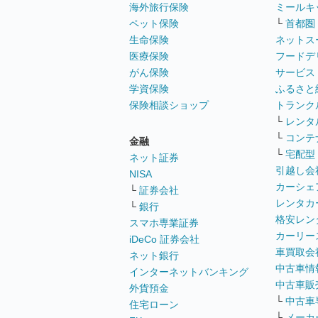
海外旅行保険
ミールキ
ペット保険
└
首都圏
生命保険
ネットス
医療保険
フードデ
がん保険
サービス
学資保険
ふるさと
保険相談ショップ
トランク
└
レンタ
└
コンテ
金融
└
宅配型
ネット証券
引越し会
NISA
カーシェ
└
証券会社
レンタカ
└
銀行
格安レン
スマホ専業証券
カーリー
iDeCo 証券会社
車買取会
ネット銀行
中古車情
インターネットバンキング
中古車販
外貨預金
└
中古車
住宅ローン
└
メーカ