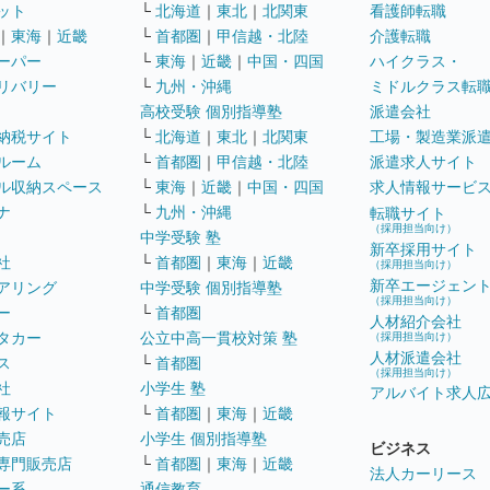
ット
└
北海道
｜
東北
｜
北関東
看護師転職
｜
東海
｜
近畿
└
首都圏
｜
甲信越・北陸
介護転職
ーパー
└
東海
｜
近畿
｜
中国・四国
ハイクラス・
リバリー
└
九州・沖縄
ミドルクラス転
高校受験 個別指導塾
派遣会社
納税サイト
└
北海道
｜
東北
｜
北関東
工場・製造業派
ルーム
└
首都圏
｜
甲信越・北陸
派遣求人サイト
ル収納スペース
└
東海
｜
近畿
｜
中国・四国
求人情報サービ
ナ
└
九州・沖縄
転職サイト
（採用担当向け）
中学受験 塾
新卒採用サイト
社
└
首都圏
｜
東海
｜
近畿
（採用担当向け）
新卒エージェン
アリング
中学受験 個別指導塾
（採用担当向け）
ー
└
首都圏
人材紹介会社
タカー
公立中高一貫校対策 塾
（採用担当向け）
人材派遣会社
ス
└
首都圏
（採用担当向け）
社
小学生 塾
アルバイト求人
報サイト
└
首都圏
｜
東海
｜
近畿
売店
小学生 個別指導塾
ビジネス
専門販売店
└
首都圏
｜
東海
｜
近畿
法人カーリース
ー系
通信教育