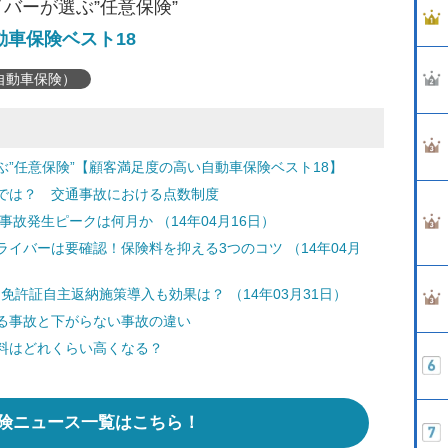
バーが選ぶ”任意保険”
動車保険ベスト18
自動車保険）
”任意保険”【顧客満足度の高い自動車保険ベスト18】
では？ 交通事故における点数制度
故発生ピークは何月か （14年04月16日）
イバーは要確認！保険料を抑える3つのコツ （14年04月
免許証自主返納施策導入も効果は？ （14年03月31日）
る事故と下がらない事故の違い
料はどれくらい高くなる？
険ニュース一覧はこちら！