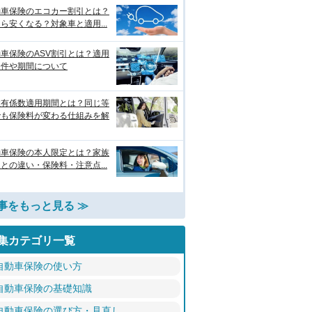
動車保険のエコカー割引とは？
ら安くなる？対象車と適用...
車保険のASV割引とは？適用
条件や期間について
故有係数適用期間とは？同じ等
でも保険料が変わる仕組みを解
動車保険の本人限定とは？家族
との違い・保険料・注意点...
事をもっと見る ≫
集カテゴリ一覧
自動車保険の使い方
自動車保険の基礎知識
自動車保険の選び方・見直し