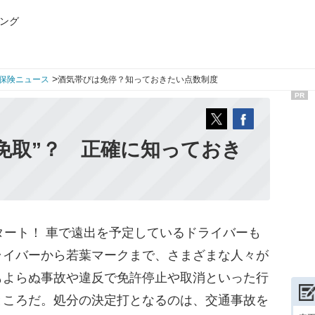
ング
>
保険ニュース
酒気帯びは免停？知っておきたい点数制度
PR
r免取”？ 正確に知っておき
ート！ 車で遠出を予定しているドライバーも
ライバーから若葉マークまで、さまざまな人々が
もよらぬ事故や違反で免許停止や取消といった行
ところだ。処分の決定打となるのは、交通事故を