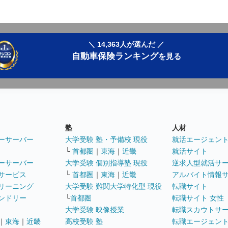
＼ 14,363人が選んだ ／
自動車保険ランキング
を見る
塾
人材
ーサーバー
大学受験 塾・予備校 現役
就活エージェン
└
首都圏
｜
東海
｜
近畿
就活サイト
ーサーバー
大学受験 個別指導塾 現役
逆求人型就活サ
サービス
└
首都圏
｜
東海
｜
近畿
アルバイト情報
リーニング
大学受験 難関大学特化型 現役
転職サイト
ンドリー
└
首都圏
転職サイト 女性
大学受験 映像授業
転職スカウトサ
｜
東海
｜
近畿
高校受験 塾
転職エージェン