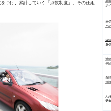
車
数をつけ、累計していく「点数制度」。その仕組
ポ
無
との
自
身
対
保
自
保
人
乗者