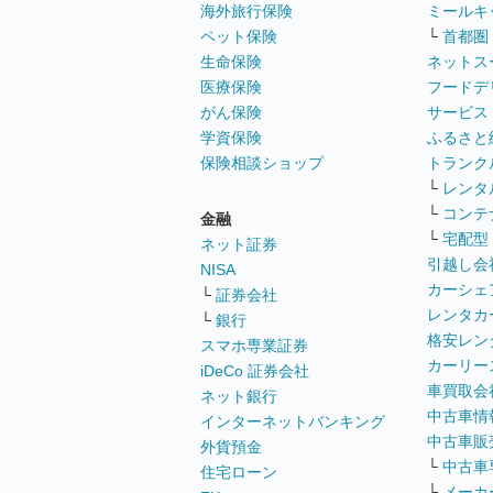
海外旅行保険
ミールキ
ペット保険
└
首都圏
生命保険
ネットス
医療保険
フードデ
がん保険
サービス
学資保険
ふるさと
保険相談ショップ
トランク
└
レンタ
└
コンテ
金融
└
宅配型
ネット証券
引越し会
NISA
カーシェ
└
証券会社
レンタカ
└
銀行
格安レン
スマホ専業証券
カーリー
iDeCo 証券会社
車買取会
ネット銀行
中古車情
インターネットバンキング
中古車販
外貨預金
└
中古車
住宅ローン
└
メーカ