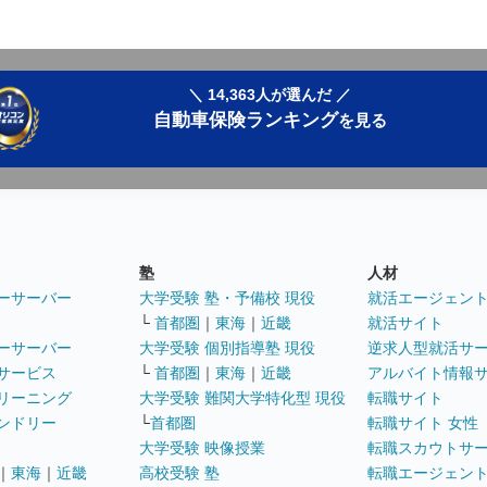
＼ 14,363人が選んだ ／
自動車保険ランキング
を見る
塾
人材
ーサーバー
大学受験 塾・予備校 現役
就活エージェン
└
首都圏
｜
東海
｜
近畿
就活サイト
ーサーバー
大学受験 個別指導塾 現役
逆求人型就活サ
サービス
└
首都圏
｜
東海
｜
近畿
アルバイト情報
リーニング
大学受験 難関大学特化型 現役
転職サイト
ンドリー
└
首都圏
転職サイト 女性
大学受験 映像授業
転職スカウトサ
｜
東海
｜
近畿
高校受験 塾
転職エージェン