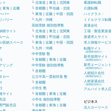
ット
└
北海道
｜
東北
｜
北関東
看護師転職
｜
東海
｜
近畿
└
首都圏
｜
甲信越・北陸
介護転職
ーパー
└
東海
｜
近畿
｜
中国・四国
ハイクラス・
リバリー
└
九州・沖縄
ミドルクラス転
高校受験 個別指導塾
派遣会社
納税サイト
└
北海道
｜
東北
｜
北関東
工場・製造業派
ルーム
└
首都圏
｜
甲信越・北陸
派遣求人サイト
ル収納スペース
└
東海
｜
近畿
｜
中国・四国
求人情報サービ
ナ
└
九州・沖縄
転職サイト
（採用担当向け）
中学受験 塾
新卒採用サイト
社
└
首都圏
｜
東海
｜
近畿
（採用担当向け）
新卒エージェン
アリング
中学受験 個別指導塾
（採用担当向け）
ー
└
首都圏
人材紹介会社
タカー
公立中高一貫校対策 塾
（採用担当向け）
人材派遣会社
ス
└
首都圏
（採用担当向け）
社
小学生 塾
アルバイト求人
報サイト
└
首都圏
｜
東海
｜
近畿
売店
小学生 個別指導塾
ビジネス
専門販売店
└
首都圏
｜
東海
｜
近畿
法人カーリース
ー系
通信教育