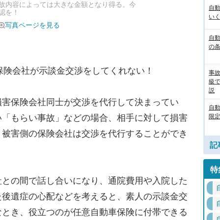
故内容によっては大きな金額となり得る。今
自
認を！
いく
写真ページを見る
自動
の
保険会社が示談金交渉をしてくれない！
事
級
説
害保険会社同士が交渉を代行して決まってい
自
い「もらい事故」などの場合、相手に対して損害
限定
、被害側の保険会社は交渉を代行することができ
記
特
との間で話し合いになり、通院費用や入院した
た後遺症の心配などを考えると、素人の示談金交
なとき、役立つのが任意自動車保険に付帯できる