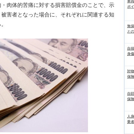
車
的・肉体的苦痛に対する損害賠償金のことで、示
ポ
、被害者となった場合に、それぞれに関連する知
る。
無
との
自
身
対
保
自
保
人
乗者