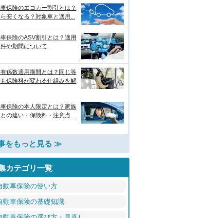
動車保険のエコカー割引とは？
ら安くなる？対象車と適用...
車保険のASV割引とは？適用
条件や期間について
故有係数適用期間とは？同じ等
でも保険料が変わる仕組みを解
動車保険の本人限定とは？家族
との違い・保険料・注意点...
事をもっと見る ≫
集カテゴリ一覧
自動車保険の使い方
自動車保険の基礎知識
自動車保険の選び方・見直し