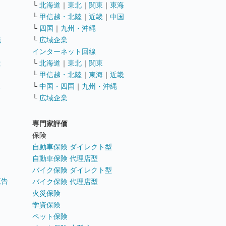
└
北海道
｜
東北
｜
関東
｜
東海
└
甲信越・北陸
｜
近畿
｜
中国
└
四国
｜
九州・沖縄
職
└
広域企業
インターネット回線
遣
└
北海道
｜
東北
｜
関東
└
甲信越・北陸
｜
東海
｜
近畿
ス
└
中国・四国
｜
九州・沖縄
└
広域企業
専門家評価
ト
保険
自動車保険 ダイレクト型
自動車保険 代理店型
バイク保険 ダイレクト型
広告
バイク保険 代理店型
火災保険
学資保険
ペット保険