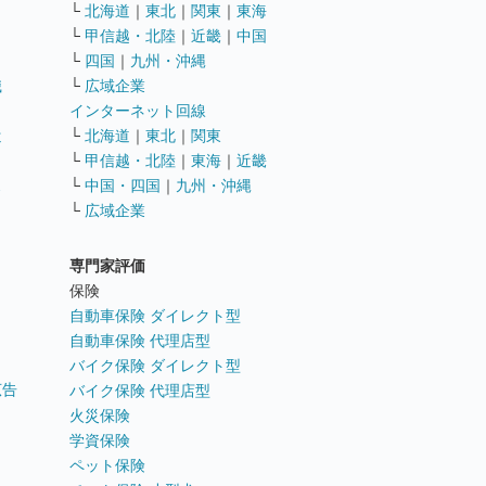
└
北海道
｜
東北
｜
関東
｜
東海
└
甲信越・北陸
｜
近畿
｜
中国
└
四国
｜
九州・沖縄
職
└
広域企業
インターネット回線
遣
└
北海道
｜
東北
｜
関東
└
甲信越・北陸
｜
東海
｜
近畿
ス
└
中国・四国
｜
九州・沖縄
└
広域企業
専門家評価
ト
保険
自動車保険 ダイレクト型
自動車保険 代理店型
バイク保険 ダイレクト型
広告
バイク保険 代理店型
火災保険
学資保険
ペット保険