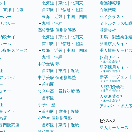
ット
└
北海道
｜
東北
｜
北関東
看護師転職
｜
東海
｜
近畿
└
首都圏
｜
甲信越・北陸
介護転職
ーパー
└
東海
｜
近畿
｜
中国・四国
ハイクラス・
リバリー
└
九州・沖縄
ミドルクラス転
高校受験 個別指導塾
派遣会社
納税サイト
└
北海道
｜
東北
｜
北関東
工場・製造業派
ルーム
└
首都圏
｜
甲信越・北陸
派遣求人サイト
ル収納スペース
└
東海
｜
近畿
｜
中国・四国
求人情報サービ
ナ
└
九州・沖縄
転職サイト
（採用担当向け）
中学受験 塾
新卒採用サイト
社
└
首都圏
｜
東海
｜
近畿
（採用担当向け）
新卒エージェン
アリング
中学受験 個別指導塾
（採用担当向け）
ー
└
首都圏
人材紹介会社
タカー
公立中高一貫校対策 塾
（採用担当向け）
人材派遣会社
ス
└
首都圏
（採用担当向け）
社
小学生 塾
アルバイト求人
報サイト
└
首都圏
｜
東海
｜
近畿
売店
小学生 個別指導塾
ビジネス
専門販売店
└
首都圏
｜
東海
｜
近畿
法人カーリース
ー系
通信教育