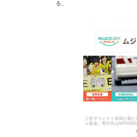
る。
三井ダイレクト損保が新た
ル基金』寄付先はNPO5団