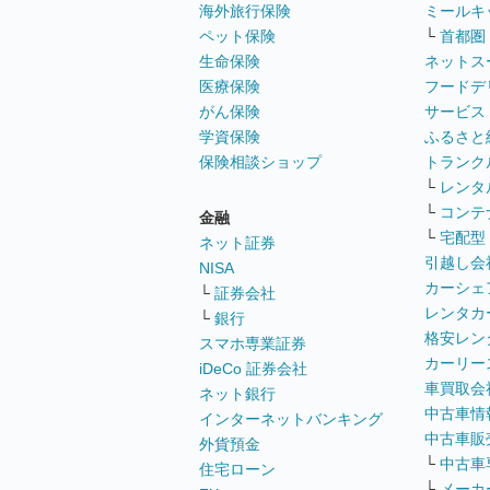
海外旅行保険
ミールキ
ペット保険
└
首都圏
生命保険
ネットス
医療保険
フードデ
がん保険
サービス
学資保険
ふるさと
保険相談ショップ
トランク
└
レンタ
└
コンテ
金融
└
宅配型
ネット証券
引越し会
NISA
カーシェ
└
証券会社
レンタカ
└
銀行
格安レン
スマホ専業証券
カーリー
iDeCo 証券会社
車買取会
ネット銀行
中古車情
インターネットバンキング
中古車販
外貨預金
└
中古車
住宅ローン
└
メーカ