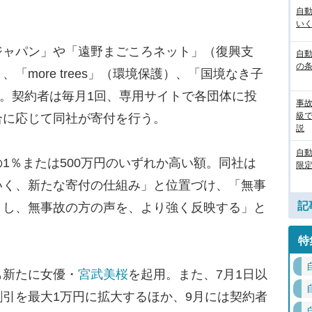
自
いく
ャパン」や「遠野まごころネット」（復興支
自動
の
「more trees」（環境保護）、「国境なき子
体。契約者は毎月1回、専用サイトで各団体に投
事
級
合に応じて同社が寄付を行う。
説
自
％または500万円のいずれか高い額。同社は
限定
いく、新たな寄付の仕組み」と位置づけ、「無事
記
トし、無事故の方の声を、より強く反映する」と
特
新たに女優・
宮武美桜
を起用。また、7月1日以
引を最大1万円に拡大するほか、9月には契約者