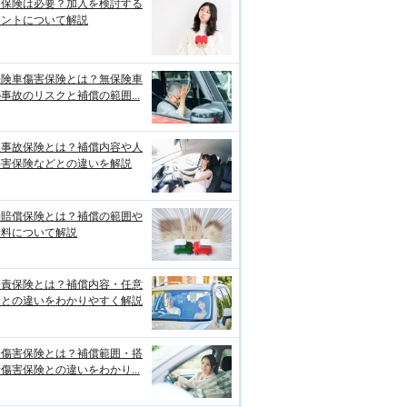
両保険は必要？加入を検討する
イントについて解説
保険車傷害保険とは？無保険車
事故のリスクと補償の範囲...
損事故保険とは？補償内容や人
傷害保険などとの違いを解説
物賠償保険とは？補償の範囲や
険料について解説
賠責保険とは？補償内容・任意
険との違いをわかりやすく解説
身傷害保険とは？補償範囲・搭
傷害保険との違いをわかり...