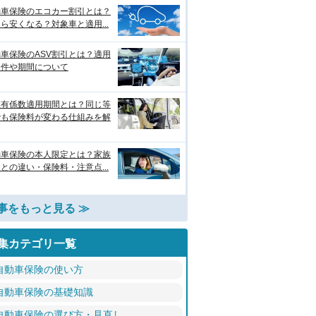
動車保険のエコカー割引とは？
ら安くなる？対象車と適用...
車保険のASV割引とは？適用
条件や期間について
故有係数適用期間とは？同じ等
でも保険料が変わる仕組みを解
動車保険の本人限定とは？家族
との違い・保険料・注意点...
事をもっと見る ≫
集カテゴリ一覧
自動車保険の使い方
自動車保険の基礎知識
自動車保険の選び方・見直し