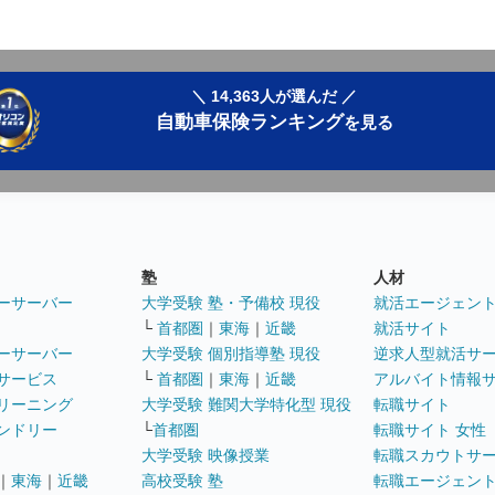
＼ 14,363人が選んだ ／
自動車保険ランキング
を見る
塾
人材
ーサーバー
大学受験 塾・予備校 現役
就活エージェン
└
首都圏
｜
東海
｜
近畿
就活サイト
ーサーバー
大学受験 個別指導塾 現役
逆求人型就活サ
サービス
└
首都圏
｜
東海
｜
近畿
アルバイト情報
リーニング
大学受験 難関大学特化型 現役
転職サイト
ンドリー
└
首都圏
転職サイト 女性
大学受験 映像授業
転職スカウトサ
｜
東海
｜
近畿
高校受験 塾
転職エージェン