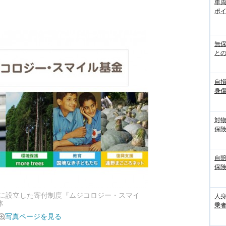
車
ポ
無
との
自
身
対
保
自
保
に設立した寄付制度『ムジコロジー・スマイ
人
体
乗者
写真ページを見る