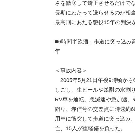
さを徹底して矯正させるだけで
長期にわたって送らせるのが相
最高刑にあたる懲役15年の判決
■6時間半飲酒。歩道に突っ込み
年
＜事故内容＞
2005年5月21日午後9時頃か
しごし、生ビールや焼酎の水割
RV車を運転。急減速や急加速、
陥り、赤信号の交差点に時速約6
用車に衝突して歩道に突っ込み
亡、15人が重軽傷を負った。