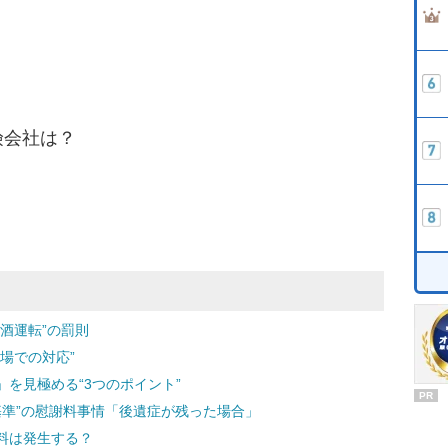
険会社は？
酒運転”の罰則
場での対応”
を見極める“3つのポイント”
PR
士基準”の慰謝料事情「後遺症が残った場合」
料は発生する？