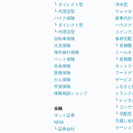
└
ダイレクト型
浄水型
└
代理店型
ウォータ
バイク保険
家事代行
└
ダイレクト型
ハウスク
└
代理店型
コインラ
自転車保険
食材宅配
火災保険
└
首都圏
海外旅行保険
ミールキ
ペット保険
└
首都圏
生命保険
ネットス
医療保険
フードデ
がん保険
サービス
学資保険
ふるさと
保険相談ショップ
トランク
└
レンタ
└
コンテ
金融
└
宅配型
ネット証券
引越し会
NISA
カーシェ
└
証券会社