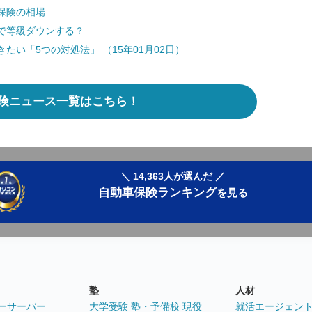
保険の相場
で等級ダウンする？
い「5つの対処法」 （15年01月02日）
険ニュース一覧はこちら！
＼ 14,363人が選んだ ／
自動車保険ランキング
を見る
塾
人材
ーサーバー
大学受験 塾・予備校 現役
就活エージェン