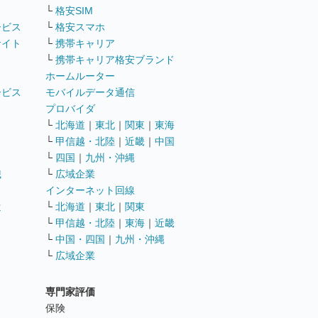
└
格安SIM
ービス
└
格安スマホ
サイト
└
携帯キャリア
└
携帯キャリア格安ブランド
ホームルーター
ービス
モバイルデータ通信
ト
プロバイダ
└
北海道
｜
東北
｜
関東
｜
東海
└
甲信越・北陸
｜
近畿
｜
中国
└
四国
｜
九州・沖縄
職
└
広域企業
インターネット回線
遣
└
北海道
｜
東北
｜
関東
└
甲信越・北陸
｜
東海
｜
近畿
ス
└
中国・四国
｜
九州・沖縄
└
広域企業
専門家評価
ト
保険