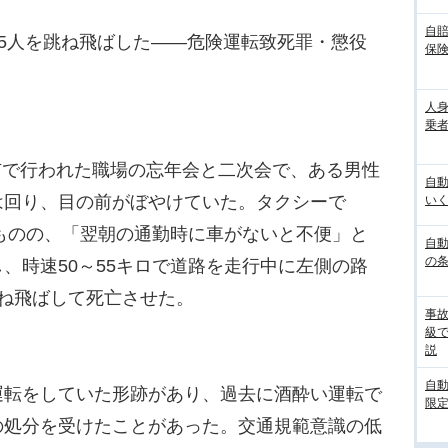
自
5人を跳ね飛ばした――危険運転致死罪・懲役
保
人
乗者
戸市で行われた職場の忘年会と二次会で、ある男性
自
は回り、目の前がぼやけていた。タクシーで
いく
るものの、「翌朝の通勤時に車がないと不便」と
自動
の
、時速50～55キロで道路を走行中に左側の路
ね飛ばして死亡させた。
事
級
説
自
転をしていた形跡があり、過去に酒酔い運転で
限定
の処分を受けたことがあった。交通規範意識の低