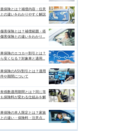
賠責保険とは？補償内容・任意
険との違いをわかりやすく解説
身傷害保険とは？補償範囲・搭
傷害保険との違いをわかり...
動車保険のエコカー割引とは？
ら安くなる？対象車と適用...
車保険のASV割引とは？適用
条件や期間について
故有係数適用期間とは？同じ等
でも保険料が変わる仕組みを解
動車保険の本人限定とは？家族
との違い・保険料・注意点...