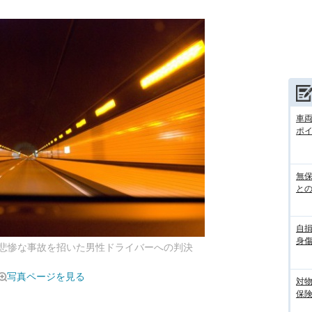
車
ポ
無
との
自
身
悲惨な事故を招いた男性ドライバーへの判決
写真ページを見る
対
保