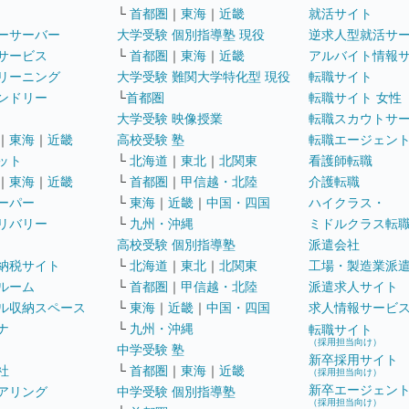
└
首都圏
｜
東海
｜
近畿
就活サイト
ーサーバー
大学受験 個別指導塾 現役
逆求人型就活サ
サービス
└
首都圏
｜
東海
｜
近畿
アルバイト情報
リーニング
大学受験 難関大学特化型 現役
転職サイト
ンドリー
└
首都圏
転職サイト 女性
大学受験 映像授業
転職スカウトサ
｜
東海
｜
近畿
高校受験 塾
転職エージェン
ット
└
北海道
｜
東北
｜
北関東
看護師転職
｜
東海
｜
近畿
└
首都圏
｜
甲信越・北陸
介護転職
ーパー
└
東海
｜
近畿
｜
中国・四国
ハイクラス・
リバリー
└
九州・沖縄
ミドルクラス転
高校受験 個別指導塾
派遣会社
納税サイト
└
北海道
｜
東北
｜
北関東
工場・製造業派
ルーム
└
首都圏
｜
甲信越・北陸
派遣求人サイト
ル収納スペース
└
東海
｜
近畿
｜
中国・四国
求人情報サービ
ナ
└
九州・沖縄
転職サイト
（採用担当向け）
中学受験 塾
新卒採用サイト
社
└
首都圏
｜
東海
｜
近畿
（採用担当向け）
新卒エージェン
アリング
中学受験 個別指導塾
（採用担当向け）