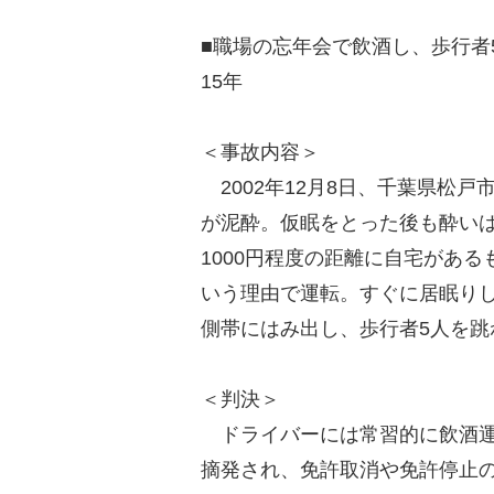
■職場の忘年会で飲酒し、歩行者
15年
＜事故内容＞
2002年12月8日、千葉県松
が泥酔。仮眠をとった後も酔い
1000円程度の距離に自宅があ
いう理由で運転。すぐに居眠りし
側帯にはみ出し、歩行者5人を跳
＜判決＞
ドライバーには常習的に飲酒運
摘発され、免許取消や免許停止