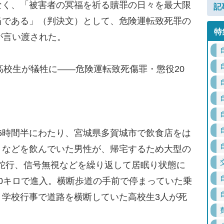
なく、「被害者の冥福を祈る贖罪の日々を最大限
記
当である」（判決文）として、危険運転致死罪の
特
が言い渡された。
高校生が犠牲に――危険運転致死傷罪・懲役20
ら6時間半にわたり、宮城県多賀城市で飲食店をは
りなどを飲んでいた男性が、帰宅するため大型の
蛇行、信号無視などを繰り返して居眠り状態に
0キロで進入。横断歩道の手前で停まっていた乗
、学校行事で道路を横断していた高校生3人が死