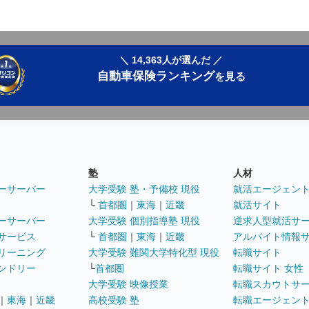
＼ 14,363人が選んだ ／
自動車保険ランキング
を見る
塾
人材
ーサーバー
大学受験 塾・予備校 現役
就活エージェン
└
首都圏
｜
東海
｜
近畿
就活サイト
ーサーバー
大学受験 個別指導塾 現役
逆求人型就活サ
サービス
└
首都圏
｜
東海
｜
近畿
アルバイト情報
リーニング
大学受験 難関大学特化型 現役
転職サイト
ンドリー
└
首都圏
転職サイト 女性
大学受験 映像授業
転職スカウトサ
｜
東海
｜
近畿
高校受験 塾
転職エージェン