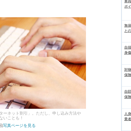
車
ポ
無
との
自
身
対
保
自
保
ターネット割引」。ただし、申し込み方法や
人
ないことも！
乗者
写真ページを見る