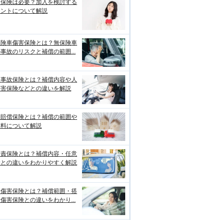
両保険は必要？加入を検討する
イントについて解説
保険車傷害保険とは？無保険車
事故のリスクと補償の範囲...
損事故保険とは？補償内容や人
傷害保険などとの違いを解説
物賠償保険とは？補償の範囲や
険料について解説
賠責保険とは？補償内容・任意
険との違いをわかりやすく解説
身傷害保険とは？補償範囲・搭
傷害保険との違いをわかり...