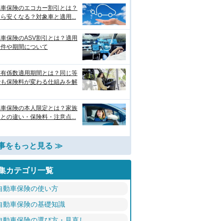
動車保険のエコカー割引とは？
ら安くなる？対象車と適用...
車保険のASV割引とは？適用
条件や期間について
故有係数適用期間とは？同じ等
でも保険料が変わる仕組みを解
動車保険の本人限定とは？家族
との違い・保険料・注意点...
事をもっと見る ≫
集カテゴリ一覧
自動車保険の使い方
自動車保険の基礎知識
自動車保険の選び方・見直し