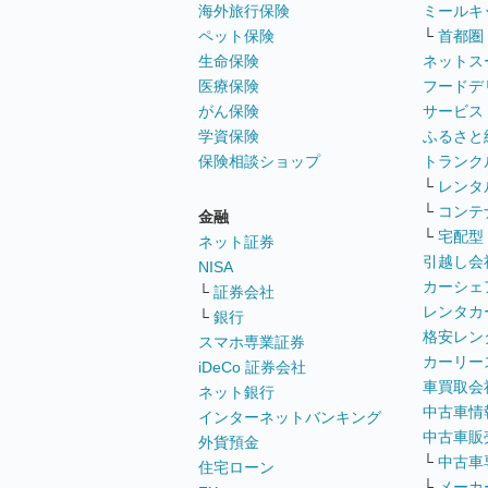
海外旅行保険
ミールキ
ペット保険
└
首都圏
生命保険
ネットス
医療保険
フードデ
がん保険
サービス
学資保険
ふるさと
保険相談ショップ
トランク
└
レンタ
└
コンテ
金融
└
宅配型
ネット証券
引越し会
NISA
カーシェ
└
証券会社
レンタカ
└
銀行
格安レン
スマホ専業証券
カーリー
iDeCo 証券会社
車買取会
ネット銀行
中古車情
インターネットバンキング
中古車販
外貨預金
└
中古車
住宅ローン
└
メーカ