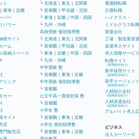
ット
└
北海道
｜
東北
｜
北関東
看護師転職
｜
東海
｜
近畿
└
首都圏
｜
甲信越・北陸
介護転職
ーパー
└
東海
｜
近畿
｜
中国・四国
ハイクラス・
リバリー
└
九州・沖縄
ミドルクラス転
高校受験 個別指導塾
派遣会社
納税サイト
└
北海道
｜
東北
｜
北関東
工場・製造業派
ルーム
└
首都圏
｜
甲信越・北陸
派遣求人サイト
ル収納スペース
└
東海
｜
近畿
｜
中国・四国
求人情報サービ
ナ
└
九州・沖縄
転職サイト
（採用担当向け）
中学受験 塾
新卒採用サイト
社
└
首都圏
｜
東海
｜
近畿
（採用担当向け）
新卒エージェン
アリング
中学受験 個別指導塾
（採用担当向け）
ー
└
首都圏
人材紹介会社
タカー
公立中高一貫校対策 塾
（採用担当向け）
人材派遣会社
ス
└
首都圏
（採用担当向け）
社
小学生 塾
アルバイト求人
報サイト
└
首都圏
｜
東海
｜
近畿
売店
小学生 個別指導塾
ビジネス
専門販売店
└
首都圏
｜
東海
｜
近畿
法人カーリース
ー系
通信教育