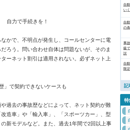
自
いく
！ 自力で手続きを！
自動
の
なかで、不明点が発生し、コールセンターに電
事
級
るだろう。問い合わせ自体は問題ないが、そのま
説
ンターネット割引は適用されない。必ずネット上
自
限定
記
歴」で契約できないケースも
特
や過去の事故歴などによって、ネット契約が難
「改造車」や「輸入車」、「スポーツカー」、型
の新モデルなど。また、過去1年間で2回以上事