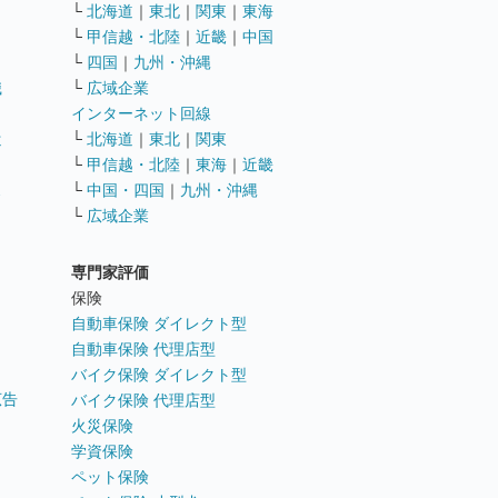
└
北海道
｜
東北
｜
関東
｜
東海
└
甲信越・北陸
｜
近畿
｜
中国
└
四国
｜
九州・沖縄
職
└
広域企業
インターネット回線
遣
└
北海道
｜
東北
｜
関東
└
甲信越・北陸
｜
東海
｜
近畿
ス
└
中国・四国
｜
九州・沖縄
└
広域企業
専門家評価
ト
保険
自動車保険 ダイレクト型
自動車保険 代理店型
バイク保険 ダイレクト型
広告
バイク保険 代理店型
火災保険
学資保険
ペット保険