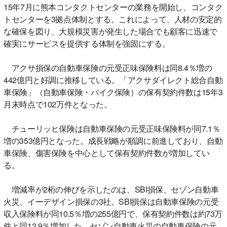
15年7月に熊本コンタクトセンターの業務を開始し、コンタク
トセンターを3拠点体制とする。これによって、人材の安定的
な確保を図り、大規模災害が発生した場合でも顧客に迅速で
確実にサービスを提供する体制を強固にする。
アクサ損保の自動車保険の元受正味保険料は同8.4％増の
442億円と好調に推移している。「アクサダイレクト総合自動
車保険」（自動車保険・バイク保険）の保有契約件数は15年3
月末時点で102万件となった。
チューリッヒ保険は自動車保険の元受正味保険料が同7.1％
増の353億円となった。成長戦略が順調に前進しており、自動
車保険、傷害保険を中心として保有契約件数が増加してい
る。
増減率が2桁の伸びを示したのは、SBI損保、セゾン自動車
火災、イーデザイン損保の3社。SBI損保は自動車保険の元受
収入保険料が同10.5％増の255億円で、保有契約件数は約73万
件と同12.9％増加した。セゾン自動車火災の自動車保険の元