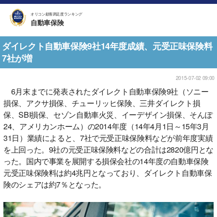
オリコン顧客満足度ランキング
自動車保険
ダイレクト自動車保険9社14年度成績、元受正味保険料
7社が増
2015-07-02 09:00
6月末までに発表されたダイレクト自動車保険9社（ソニー
損保、アクサ損保、チューリッヒ保険、三井ダイレクト損
保、SBI損保、セゾン自動車火災、イーデザイン損保、そんぽ
24、アメリカンホーム）の2014年度（14年4月1日～15年3月
31日）業績によると、7社で元受正味保険料などが前年度実績
を上回った。9社の元受正味保険料などの合計は2820億円とな
った。国内で事業を展開する損保会社の14年度の自動車保険
元受正味保険料は約4兆円となっており、ダイレクト自動車保
険のシェアは約7％となった。