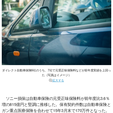
ダイレクト自動車保険9社のうち、7社で元受正味保険料などが前年度実績を上回っ
た（写真はイメージ）
拡大する
ソニー損保は自動車保険の元受正味保険料が前年度比3.6％
増の815億円と堅調に推移した。保有契約件数は自動車保険と
ガン重点医療保険を合わせて15年3月末で170万件となった。