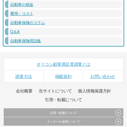
自動車の税金
費用・コスト
自動車保険のコラム
Q＆A
自動車保険用語集
オリコン顧客満足度調査とは
調査方法
掲載規約
お問い合わせ
会社概要
当サイトについて
個人情報保護方針
引用・転載について
引用・転載について
クッキーの使用について
当サイトで公開されている情報（文字、写真、イラスト、画像データ等）及びこれらの配