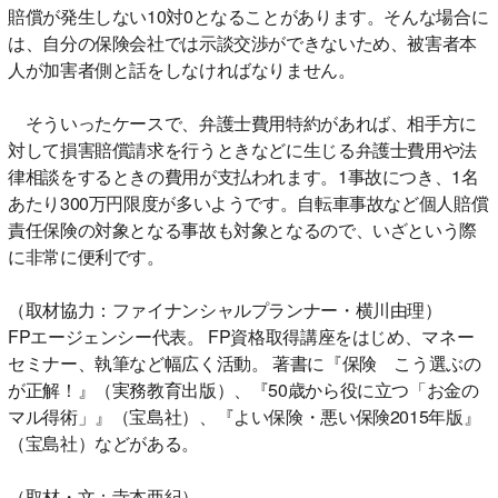
賠償が発生しない10対0となることがあります。そんな場合に
は、自分の保険会社では示談交渉ができないため、被害者本
人が加害者側と話をしなければなりません。
そういったケースで、弁護士費用特約があれば、相手方に
対して損害賠償請求を行うときなどに生じる弁護士費用や法
律相談をするときの費用が支払われます。1事故につき、1名
あたり300万円限度が多いようです。自転車事故など個人賠償
責任保険の対象となる事故も対象となるので、いざという際
に非常に便利です。
（取材協力：ファイナンシャルプランナー・横川由理）
FPエージェンシー代表。 FP資格取得講座をはじめ、マネー
セミナー、執筆など幅広く活動。 著書に『保険 こう選ぶの
が正解！』（実務教育出版）、『50歳から役に立つ「お金の
マル得術」』（宝島社）、『よい保険・悪い保険2015年版』
（宝島社）などがある。
（取材・文：寺本亜紀）