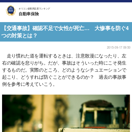
オリコン顧客満足度ランキング
自動車保険
【交通事故】確認不足で女性が死亡… 大惨事を防ぐ4
つの対策とは？
2015-09-17 09:50
走り慣れた道を運転するときは、注意散漫になったり、左
右の確認を怠りがち。だが、事故はそういった時にこそ発生
するものだ。実際のところ、どのようなシチュエーションで
起こり、どうすれば防ぐことができるのか？ 過去の事故事
例を参考に考えていこう。