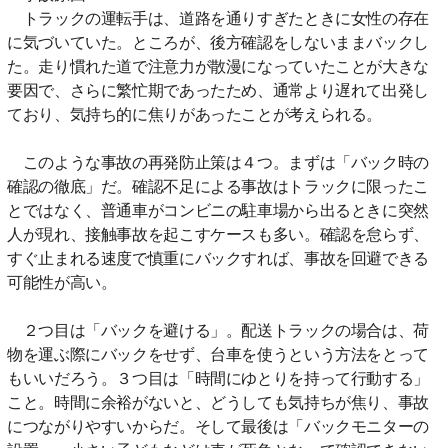
トラックの運転手は、道路を通りすぎたときに女性の存在
に気づいていた。ところが、後方確認をしないままバックし
た。走り慣れた道で注意力が散漫になっていたことが大きな
要因で、さらに繁忙期であったため、通常より遅れて出発し
ており、気持ち的に焦りがあったことが考えられる。
このような事故の再発防止策は４つ。まずは「バック時の
確認の徹底」だ。確認不足による事故はトラックに限ったこ
とではなく、普通車がコンビニの駐車場から出るときに突然
人が現れ、接触事故を起こすケースも多い。確認を怠らず、
すぐ止まれる速度で慎重にバックすれば、事故を回避できる
可能性が高い。
２つ目は「バックを避ける」。配送トラックの場合は、荷
物を運ぶ際にバックをせず、台車を使うという方法をとって
もいいだろう。３つ目は「時間にゆとりを持って行動する」
こと。時間に余裕がないと、どうしても気持ちが焦り、事故
につながりやすいからだ。そして最後は「バックモニターの