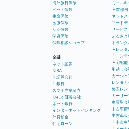
海外旅行保険
ミールキ
ペット保険
└
首都圏
生命保険
ネットス
医療保険
フードデ
がん保険
サービス
学資保険
ふるさと
保険相談ショップ
トランク
└
レンタ
└
コンテ
金融
└
宅配型
ネット証券
引越し会
NISA
カーシェ
└
証券会社
レンタカ
└
銀行
格安レン
スマホ専業証券
カーリー
iDeCo 証券会社
車買取会
ネット銀行
中古車情
インターネットバンキング
中古車販
外貨預金
└
中古車
住宅ローン
└
メーカ