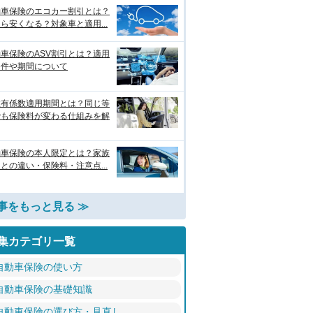
動車保険のエコカー割引とは？
ら安くなる？対象車と適用...
車保険のASV割引とは？適用
条件や期間について
故有係数適用期間とは？同じ等
でも保険料が変わる仕組みを解
動車保険の本人限定とは？家族
との違い・保険料・注意点...
事をもっと見る ≫
集カテゴリ一覧
自動車保険の使い方
自動車保険の基礎知識
自動車保険の選び方・見直し