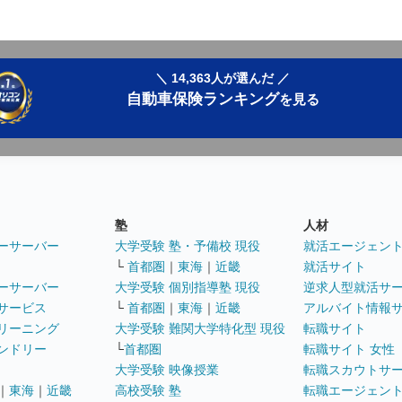
＼ 14,363人が選んだ ／
自動車保険ランキング
を見る
塾
人材
ーサーバー
大学受験 塾・予備校 現役
就活エージェン
└
首都圏
｜
東海
｜
近畿
就活サイト
ーサーバー
大学受験 個別指導塾 現役
逆求人型就活サ
サービス
└
首都圏
｜
東海
｜
近畿
アルバイト情報
リーニング
大学受験 難関大学特化型 現役
転職サイト
ンドリー
└
首都圏
転職サイト 女性
大学受験 映像授業
転職スカウトサ
｜
東海
｜
近畿
高校受験 塾
転職エージェン