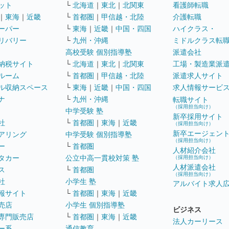
ット
└
北海道
｜
東北
｜
北関東
看護師転職
｜
東海
｜
近畿
└
首都圏
｜
甲信越・北陸
介護転職
ーパー
└
東海
｜
近畿
｜
中国・四国
ハイクラス・
リバリー
└
九州・沖縄
ミドルクラス転
高校受験 個別指導塾
派遣会社
納税サイト
└
北海道
｜
東北
｜
北関東
工場・製造業派
ルーム
└
首都圏
｜
甲信越・北陸
派遣求人サイト
ル収納スペース
└
東海
｜
近畿
｜
中国・四国
求人情報サービ
ナ
└
九州・沖縄
転職サイト
（採用担当向け）
中学受験 塾
新卒採用サイト
社
└
首都圏
｜
東海
｜
近畿
（採用担当向け）
新卒エージェン
アリング
中学受験 個別指導塾
（採用担当向け）
ー
└
首都圏
人材紹介会社
タカー
公立中高一貫校対策 塾
（採用担当向け）
人材派遣会社
ス
└
首都圏
（採用担当向け）
社
小学生 塾
アルバイト求人
報サイト
└
首都圏
｜
東海
｜
近畿
売店
小学生 個別指導塾
ビジネス
専門販売店
└
首都圏
｜
東海
｜
近畿
法人カーリース
ー系
通信教育