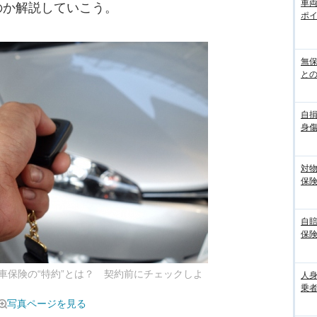
車
のか解説していこう。
ポ
無
との
自
身
対
保
自
保
車保険の“特約”とは？ 契約前にチェックしよ
人
乗者
写真ページを見る