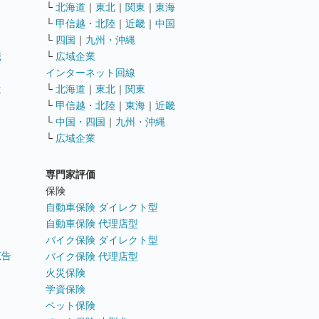
└
北海道
｜
東北
｜
関東
｜
東海
└
甲信越・北陸
｜
近畿
｜
中国
└
四国
｜
九州・沖縄
職
└
広域企業
インターネット回線
遣
└
北海道
｜
東北
｜
関東
└
甲信越・北陸
｜
東海
｜
近畿
ス
└
中国・四国
｜
九州・沖縄
└
広域企業
専門家評価
ト
保険
自動車保険 ダイレクト型
自動車保険 代理店型
バイク保険 ダイレクト型
広告
バイク保険 代理店型
火災保険
学資保険
ペット保険