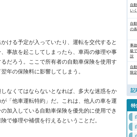
自
いく
自動
の
かける予定が入っていたり、運転を交代すると
事
級
一、事故を起こしてしまったら、車両の修理や事
説
するだろう。ここで所有者の自動車保険を使用す
自
て翌年の保険料に影響してしまう。
限定
記
しなくてはならないとなれば、多大な迷惑をか
のが「他車運転特約」だ。これは、他人の車を運
特
分の加入している自動車保険を優先的に使用でき
保険で修理や補償を行えるということだ。