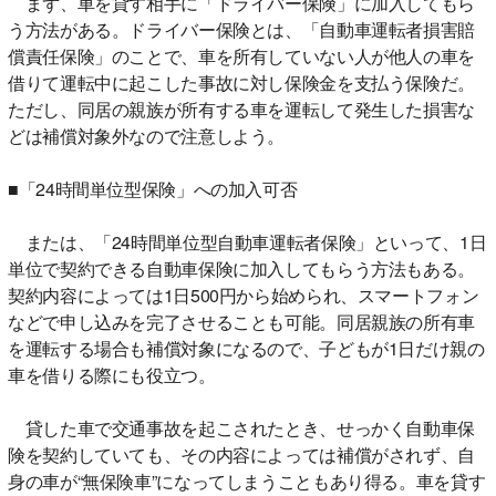
まず、車を貸す相手に「ドライバー保険」に加入してもら
う方法がある。ドライバー保険とは、「自動車運転者損害賠
償責任保険」のことで、車を所有していない人が他人の車を
借りて運転中に起こした事故に対し保険金を支払う保険だ。
ただし、同居の親族が所有する車を運転して発生した損害な
どは補償対象外なので注意しよう。
■「24時間単位型保険」への加入可否
または、「24時間単位型自動車運転者保険」といって、1日
単位で契約できる自動車保険に加入してもらう方法もある。
契約内容によっては1日500円から始められ、スマートフォン
などで申し込みを完了させることも可能。同居親族の所有車
を運転する場合も補償対象になるので、子どもが1日だけ親の
車を借りる際にも役立つ。
貸した車で交通事故を起こされたとき、せっかく自動車保
険を契約していても、その内容によっては補償がされず、自
身の車が“無保険車”になってしまうこともあり得る。車を貸す