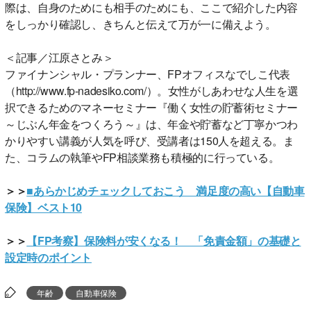
際は、自身のためにも相手のためにも、ここで紹介した内容
をしっかり確認し、きちんと伝えて万が一に備えよう。
＜記事／江原さとみ＞
ファイナンシャル・プランナー、FPオフィスなでしこ代表
（http://www.fp-nadesiko.com/）。女性がしあわせな人生を選
択できるためのマネーセミナー『働く女性の貯蓄術セミナー
～じぶん年金をつくろう～』は、年金や貯蓄など丁寧かつわ
かりやすい講義が人気を呼び、受講者は150人を超える。ま
た、コラムの執筆やFP相談業務も積極的に行っている。
＞＞
■あらかじめチェックしておこう 満足度の高い【自動車
保険】ベスト10
＞＞
【FP考察】保険料が安くなる！ 「免責金額」の基礎と
設定時のポイント
年齢
自動車保険