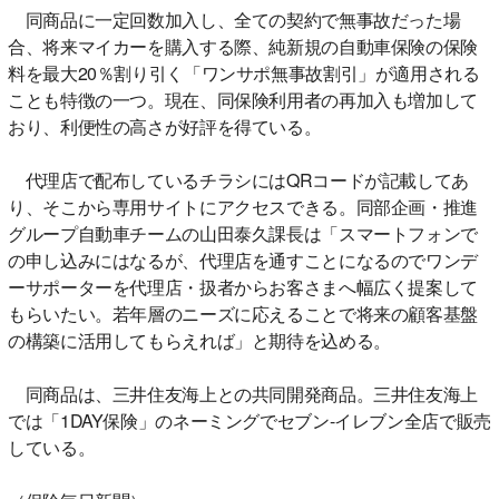
同商品に一定回数加入し、全ての契約で無事故だった場
合、将来マイカーを購入する際、純新規の自動車保険の保険
料を最大20％割り引く「ワンサポ無事故割引」が適用される
ことも特徴の一つ。現在、同保険利用者の再加入も増加して
おり、利便性の高さが好評を得ている。
代理店で配布しているチラシにはQRコードが記載してあ
り、そこから専用サイトにアクセスできる。同部企画・推進
グループ自動車チームの山田泰久課長は「スマートフォンで
の申し込みにはなるが、代理店を通すことになるのでワンデ
ーサポーターを代理店・扱者からお客さまへ幅広く提案して
もらいたい。若年層のニーズに応えることで将来の顧客基盤
の構築に活用してもらえれば」と期待を込める。
同商品は、三井住友海上との共同開発商品。三井住友海上
では「1DAY保険」のネーミングでセブン-イレブン全店で販売
している。