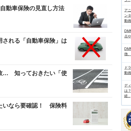
ラ...
 自動車保険の見直し方法
アニ
ンタ
動画サ
DM
点
用される「自動車保険」は
DM
徴
ド
故… 知っておきたい「使
動画
デ
は
経...
たいなら要確認！ 保険料