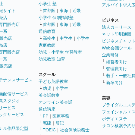
社
小学生 塾
アルバイト求人
報サイト
└
首都圏
｜
東海
｜
近畿
売店
小学生 個別指導塾
ビジネス
専門販売店
└
首都圏
｜
東海
｜
近畿
法人カーリース
ー系
通信教育
ネット印刷通販
販売店
└
高校生
｜
中学生
｜
小学生
ビジネスチャッ
売店
家庭教師
Web会議ツール
専門販売店
幼児・小学生 学習教室
企業研修
ー系
幼児教室 知育
└
経営者向け
販売店
└
管理職向け
スクール
└
若手・一般社
テナンスサービス
子ども英語教室
└
新卒向け
└
幼児
｜
小学生
画配信サービス
英会話教室
美容
真スタジオ
オンライン英会話
ブライダルエス
サービス
通信講座
フェイシャルエ
ックサービス
└
FP
｜
医療事務
ボディエステ
└
宅建
｜
簿記
サロン検索予約
ナル作品限定型
└
TOEIC
｜
社会保険労務士