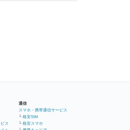
通信
ト
スマホ・携帯通信サービス
└
格安SIM
ービス
└
格安スマホ
サイト
└
携帯キャリア