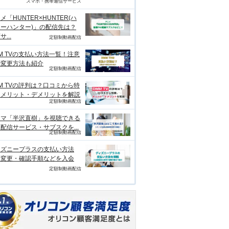
スマホ・携帯通信サービス
メ「HUNTER×HUNTER(ハ
ーハンター)」の配信先は？
...
定額制動画配信
M TVの支払い方法一覧！注意
や変更方法も紹介
定額制動画配信
M TVの評判は？口コミから特
、メリット・デメリットを解説
定額制動画配信
ラマ「半沢直樹」を視聴できる
配信サービス・サブスクを...
定額制動画配信
ィズニープラスの支払い方法
？変更・確認手順などを入会
定額制動画配信