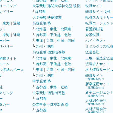
リーニング
大学受験 難関大学特化型 現役
転職サイト
ンドリー
└
首都圏
転職サイト 女性
大学受験 映像授業
転職スカウトサ
｜
東海
｜
近畿
高校受験 塾
転職エージェン
ット
└
北海道
｜
東北
｜
北関東
看護師転職
｜
東海
｜
近畿
└
首都圏
｜
甲信越・北陸
介護転職
ーパー
└
東海
｜
近畿
｜
中国・四国
ハイクラス・
リバリー
└
九州・沖縄
ミドルクラス転
高校受験 個別指導塾
派遣会社
納税サイト
└
北海道
｜
東北
｜
北関東
工場・製造業派
ルーム
└
首都圏
｜
甲信越・北陸
派遣求人サイト
ル収納スペース
└
東海
｜
近畿
｜
中国・四国
求人情報サービ
ナ
└
九州・沖縄
転職サイト
（採用担当向け）
中学受験 塾
新卒採用サイト
社
└
首都圏
｜
東海
｜
近畿
（採用担当向け）
新卒エージェン
アリング
中学受験 個別指導塾
（採用担当向け）
ー
└
首都圏
人材紹介会社
タカー
公立中高一貫校対策 塾
（採用担当向け）
人材派遣会社
ス
└
首都圏
（採用担当向け）