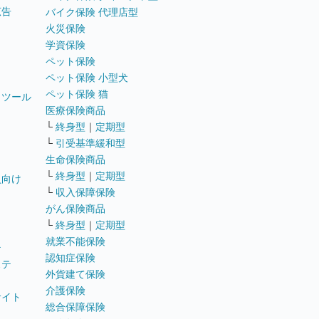
広告
バイク保険 代理店型
火災保険
学資保険
ペット保険
ペット保険 小型犬
ペット保険 猫
トツール
医療保険商品
└
終身型
｜
定期型
└
引受基準緩和型
生命保険商品
└
終身型
｜
定期型
員向け
└
収入保障保険
がん保険商品
└
終身型
｜
定期型
就業不能保険
テ
認知症保険
ステ
外貨建て保険
介護保険
サイト
総合保障保険