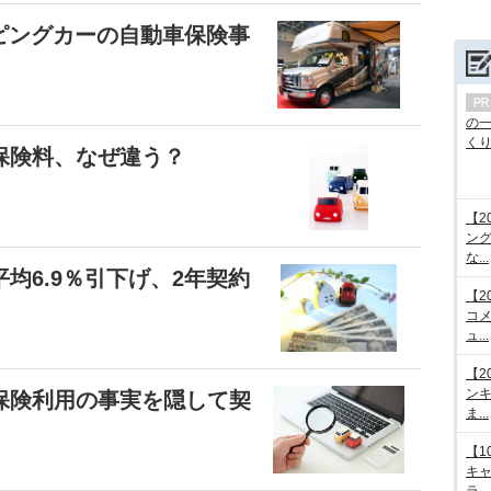
ピングカーの自動車保険事
の
くり.
保険料、なぜ違う？
【2
ング
な...
均6.9％引下げ、2年契約
【2
コメ
ュ...
【2
ンキ
保険利用の事実を隠して契
ま...
【1
キ