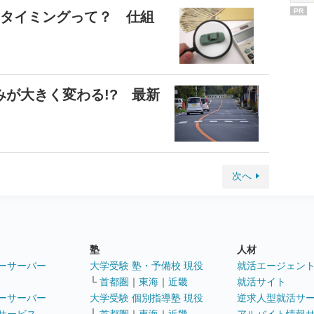
PR
のタイミングって？ 仕組
が大きく変わる!? 最新
次へ
塾
人材
ーサーバー
大学受験 塾・予備校 現役
就活エージェン
└
首都圏
｜
東海
｜
近畿
就活サイト
ーサーバー
大学受験 個別指導塾 現役
逆求人型就活サ
サービス
└
首都圏
｜
東海
｜
近畿
アルバイト情報