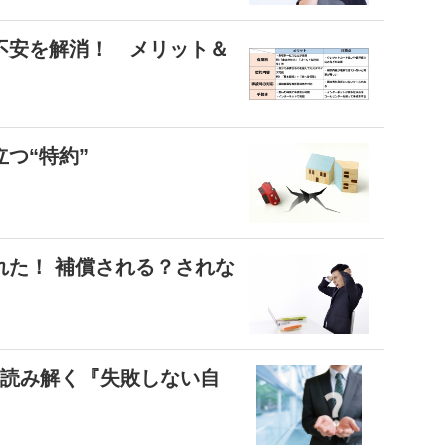
不安を解消！ メリット＆
つ“特約”
れた！ 補償される？されな
ら読み解く『失敗しない自