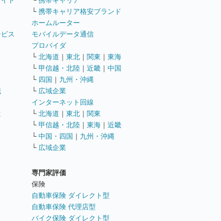
└
携帯キャリア格安ブランド
ホームルーター
ービス
モバイルデータ通信
ト
プロバイダ
└
北海道
｜
東北
｜
関東
｜
東海
└
甲信越・北陸
｜
近畿
｜
中国
└
四国
｜
九州・沖縄
職
└
広域企業
インターネット回線
遣
└
北海道
｜
東北
｜
関東
└
甲信越・北陸
｜
東海
｜
近畿
ス
└
中国・四国
｜
九州・沖縄
└
広域企業
専門家評価
ト
保険
自動車保険 ダイレクト型
自動車保険 代理店型
バイク保険 ダイレクト型