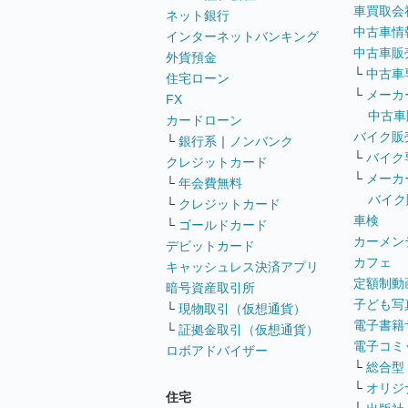
車買取会
ネット銀行
中古車情
インターネットバンキング
中古車販
外貨預金
└
中古車
住宅ローン
└
メーカ
FX
中古車
カードローン
バイク販
└
銀行系
｜
ノンバンク
└
バイク
クレジットカード
└
メーカ
└
年会費無料
バイク
└
クレジットカード
車検
└
ゴールドカード
カーメン
デビットカード
カフェ
キャッシュレス決済アプリ
定額制動
暗号資産取引所
子ども写
└
現物取引（仮想通貨）
電子書籍
└
証拠金取引（仮想通貨）
電子コミ
ロボアドバイザー
└
総合型
└
オリジ
住宅