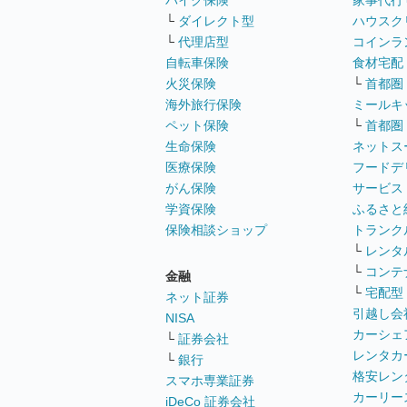
└
ダイレクト型
ハウスク
└
代理店型
コインラ
自転車保険
食材宅配
火災保険
└
首都圏
海外旅行保険
ミールキ
ペット保険
└
首都圏
生命保険
ネットス
医療保険
フードデ
がん保険
サービス
学資保険
ふるさと
保険相談ショップ
トランク
└
レンタ
└
コンテ
金融
└
宅配型
ネット証券
引越し会
NISA
カーシェ
└
証券会社
レンタカ
└
銀行
格安レン
スマホ専業証券
カーリー
iDeCo 証券会社