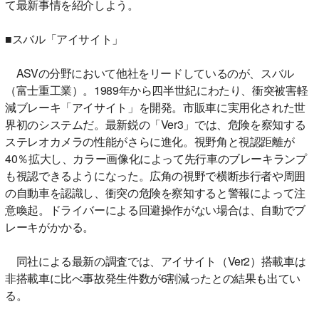
て最新事情を紹介しよう。
■スバル「アイサイト」
ASVの分野において他社をリードしているのが、スバル
（富士重工業）。1989年から四半世紀にわたり、衝突被害軽
減ブレーキ「アイサイト」を開発。市販車に実用化された世
界初のシステムだ。最新鋭の「Ver3」では、危険を察知する
ステレオカメラの性能がさらに進化。視野角と視認距離が
40％拡大し、カラー画像化によって先行車のブレーキランプ
も視認できるようになった。広角の視野で横断歩行者や周囲
の自動車を認識し、衝突の危険を察知すると警報によって注
意喚起。ドライバーによる回避操作がない場合は、自動でブ
レーキがかかる。
同社による最新の調査では、アイサイト（Ver2）搭載車は
非搭載車に比べ事故発生件数が6割減ったとの結果も出てい
る。