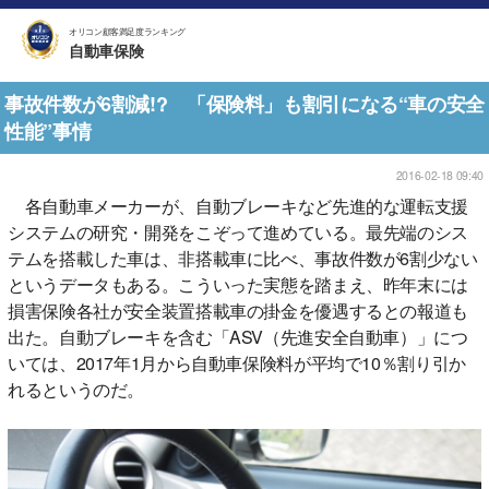
オリコン顧客満足度ランキング
自動車保険
事故件数が6割減!? 「保険料」も割引になる“車の安全
性能”事情
2016-02-18 09:40
各自動車メーカーが、自動ブレーキなど先進的な運転支援
システムの研究・開発をこぞって進めている。最先端のシス
テムを搭載した車は、非搭載車に比べ、事故件数が6割少ない
というデータもある。こういった実態を踏まえ、昨年末には
損害保険各社が安全装置搭載車の掛金を優遇するとの報道も
出た。自動ブレーキを含む「ASV（先進安全自動車）」につ
いては、2017年1月から自動車保険料が平均で10％割り引か
れるというのだ。