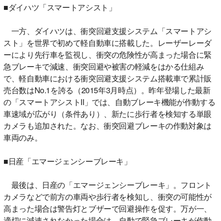
■ダイハツ「スマートアシスト」
一方、ダイハツは、衝突回避支援システム「スマートアシ
スト」を世界で初めて軽自動車に搭載した。レーザーレーダ
ーにより先行車を監視し、衝突の危険性が高まった場合に緊
急ブレーキで減速、衝突回避や被害の軽減をはかる仕組み
で、軽自動車における衝突回避支援システム搭載車で累計販
売台数はNo.1を誇る（2015年3月時点）。昨年登場した最新
の「スマートアシストII」では、自動ブレーキ機能が作動する
車速域が広がり（条件あり）、新たに歩行者を検知する単眼
カメラも追加された。なお、衝突回避ブレーキの作動対象は
車両のみ。
■日産「エマージェンシーブレーキ」
最後は、日産の「エマージェンシーブレーキ」。フロント
カメラなどで前方の車両や歩行者を検知し、衝突の可能性が
高まった場合は警告灯とブザーで回避操作を促す。万が一、
適切に減速されなかった場合は、自動で緊急ブレーキが作動