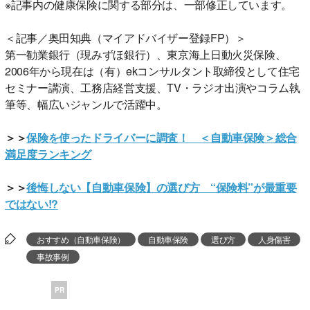
※記事内の健康保険に関する部分は、一部修正しています。
＜記事／奥田知典（マイアドバイザー登録FP）＞
第一勧業銀行（現みずほ銀行）、東京海上日動火災保険、
2006年から現在は（有）ekコンサルタント取締役として住宅
セミナー講演、工務店経営支援、TV・ラジオ出演やコラム執
筆等、幅広いジャンルで活躍中。
＞＞
保険を使ったドライバーに調査！ ＜自動車保険＞総合
満足度ランキング
＞＞
後悔しない【自動車保険】の選び方 “保険料”が最重要
ではない!?
おすすめ（自動車保険）
自動車保険
選び方
人身傷害
事故事例
PR