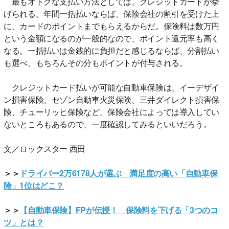
最もオトクな支払い方法としては、クレジットカードが挙
げられる。年間一括払いならば、保険会社の割引を受けた上
に、カードのポイントまでもらえるからだ。保険料は数万円
という金額になるのが一般的なので、ポイント還元率も高く
なる。一括払いは金銭的に負担だと感じるならば、分割払い
も選べ、もちろんその分もポイントが付与される。
クレジットカード払いが可能な自動車保険は、イーデザイ
ン損害保険、セゾン自動車火災保険、三井ダイレクト損害保
険、チューリッヒ保険など。保険会社によっては導入してい
ないところもあるので、一度確認してみるといいだろう。
文／ロックスター 西田
＞＞
ドライバー2万6178人が選ぶ 満足度の高い「自動車保
険」1位はどこ？
＞＞
【自動車保険】FPが伝授！ 保険料を下げる「3つのコ
ツ」とは？