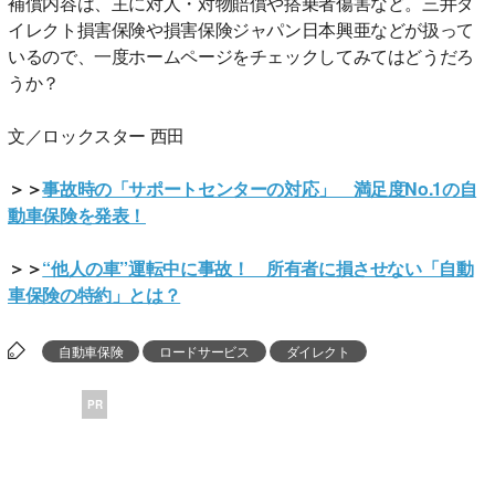
補償内容は、主に対人・対物賠償や搭乗者傷害など。三井ダ
イレクト損害保険や損害保険ジャパン日本興亜などが扱って
いるので、一度ホームページをチェックしてみてはどうだろ
うか？
文／ロックスター 西田
＞＞
事故時の「サポートセンターの対応」 満足度No.1の自
動車保険を発表！
＞＞
“他人の車”運転中に事故！ 所有者に損させない「自動
車保険の特約」とは？
自動車保険
ロードサービス
ダイレクト
PR