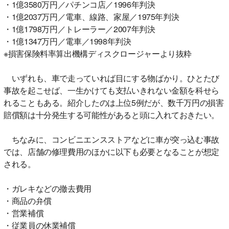
・1億3580万円／パチンコ店／1996年判決
・1億2037万円／電車、線路、家屋／1975年判決
・1億1798万円／トレーラー／2007年判決
・1億1347万円／電車／1998年判決
※損害保険料率算出機構ディスクロージャーより抜粋
いずれも、車で走っていれば目にする物ばかり。ひとたび
事故を起こせば、一生かけても支払いきれない金額を科せら
れることもある。紹介したのは上位5例だが、数千万円の損害
賠償額は十分発生する可能性があると頭に入れておきたい。
ちなみに、コンビニエンスストアなどに車が突っ込む事故
では、店舗の修理費用のほかに以下も必要となることが想定
される。
・ガレキなどの撤去費用
・商品の弁償
・営業補償
・従業員の休業補償