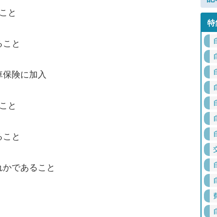
ること
特
ること
車保険に加入
ること
ること
れかであること