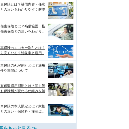
賠責保険とは？補償内容・任意
険との違いをわかりやすく解説
身傷害保険とは？補償範囲・搭
傷害保険との違いをわかり...
動車保険のエコカー割引とは？
ら安くなる？対象車と適用...
車保険のASV割引とは？適用
条件や期間について
故有係数適用期間とは？同じ等
でも保険料が変わる仕組みを解
動車保険の本人限定とは？家族
との違い・保険料・注意点...
事をもっと見る ≫