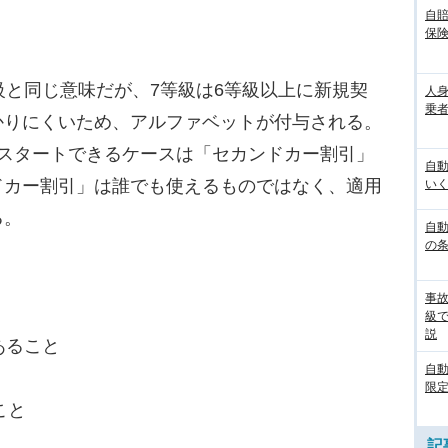
自
保
と同じ意味だが、7等級は6等級以上に新規契
人
乗者
かりにくいため、アルファベットが付与される。
らスタートできるケースは「セカンドカー割引」
自
ドカー割引」は誰でも使えるものではなく、適用
いく
る。
自動
の
】
事
級
説
あること
自
限定
こと
記