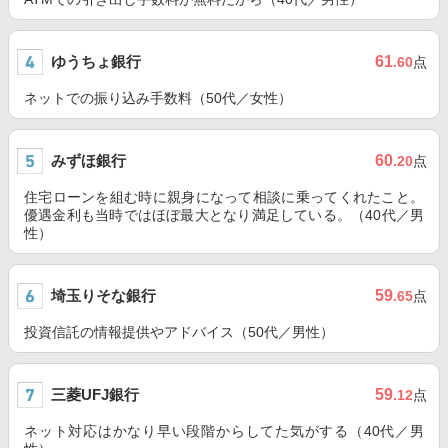
ゆうちょ銀行
61
.60
点
ネットでの振り込み手数料（50代／女性）
みずほ銀行
60
.20
点
住宅ローンを組む時に親身になって相談に乗ってくれたこと。
優遇金利も当時ではほぼ最大となり満足している。（40代／男
性）
埼玉りそな銀行
59
.65
点
投資信託の情報提供やアドバイス（50代／男性）
三菱UFJ銀行
59
.12
点
ネット対応はかなり早い段階からしてた気がする（40代／男