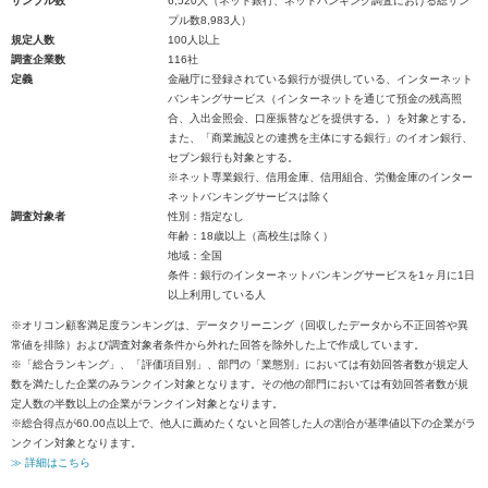
サンプル数
6,520人（ネット銀行、ネットバンキング調査における総サン
プル数8,983人）
規定人数
100人以上
調査企業数
116社
定義
金融庁に登録されている銀行が提供している、インターネット
バンキングサービス（インターネットを通じて預金の残高照
合、入出金照会、口座振替などを提供する。）を対象とする。
また、「商業施設との連携を主体にする銀行」のイオン銀行、
セブン銀行も対象とする。
※ネット専業銀行、信用金庫、信用組合、労働金庫のインター
ネットバンキングサービスは除く
調査対象者
性別：指定なし
年齢：18歳以上（高校生は除く）
地域：全国
条件：銀行のインターネットバンキングサービスを1ヶ月に1日
以上利用している人
※オリコン顧客満足度ランキングは、データクリーニング（回収したデータから不正回答や異
常値を排除）および調査対象者条件から外れた回答を除外した上で作成しています。
※「総合ランキング」、「評価項目別」、部門の「業態別」においては有効回答者数が規定人
数を満たした企業のみランクイン対象となります。その他の部門においては有効回答者数が規
定人数の半数以上の企業がランクイン対象となります。
※総合得点が60.00点以上で、他人に薦めたくないと回答した人の割合が基準値以下の企業がラ
ンクイン対象となります。
≫ 詳細はこちら