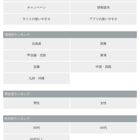
キャンペーン
情報提供
サイトの使いやすさ
アプリの使いやすさ
地域別ランキング
北海道
関東
甲信越・北陸
東海
近畿
中国・四国
九州・沖縄
男女別ランキング
男性
女性
年代別ランキング
30代
40代
50代以上