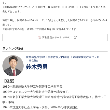
す。
※10段階聴取については、A=9-10回答、B=6-8回答、C=3-5回答、D=1-2回答として割合を算
出しております。
商標対象は、回答者数が100人以上で、10点または9点とした回答者が20％以上を占めている企
業です。
※再利用意向の％は、各選択肢の回答者数を用いて算出しています。
再利用意向データ（PDF）
ランキング監修
慶應義塾大学理工学部教授／内閣府 上席科学技術政策フェロー
（非常勤）
鈴木秀男
【経歴】
1989年慶應義塾大学理工学部管理工学科卒業。
1992年ロチェスター大学経営大学院修士課程修了。
1996年東京工業大学大学院理工学研究科博士課程経営工学専攻修了。博士（工
学）取得。
1996年筑波大学社会工学系・講師。2002年6月同助教授。