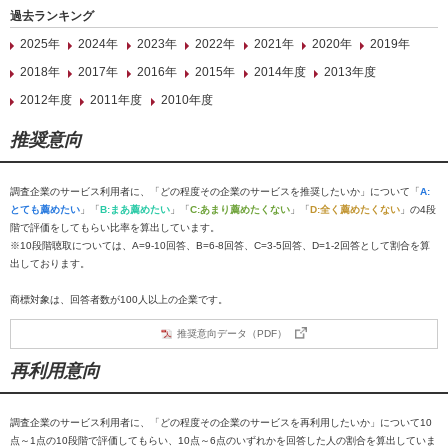
過去ランキング
2025年
2024年
2023年
2022年
2021年
2020年
2019年
2018年
2017年
2016年
2015年
2014年度
2013年度
2012年度
2011年度
2010年度
推奨意向
調査企業のサービス利用者に、「どの程度その企業のサービスを推奨したいか」について「
A:
とても薦めたい
」「
B:まあ薦めたい
」「
C:あまり薦めたくない
」「
D:全く薦めたくない
」の4段
階で評価をしてもらい比率を算出しています。
※10段階聴取については、A=9-10回答、B=6-8回答、C=3-5回答、D=1-2回答として割合を算
出しております。
商標対象は、回答者数が100人以上の企業です。
推奨意向データ（PDF）
再利用意向
調査企業のサービス利用者に、「どの程度その企業のサービスを再利用したいか」について10
点～1点の10段階で評価してもらい、10点～6点のいずれかを回答した人の割合を算出していま