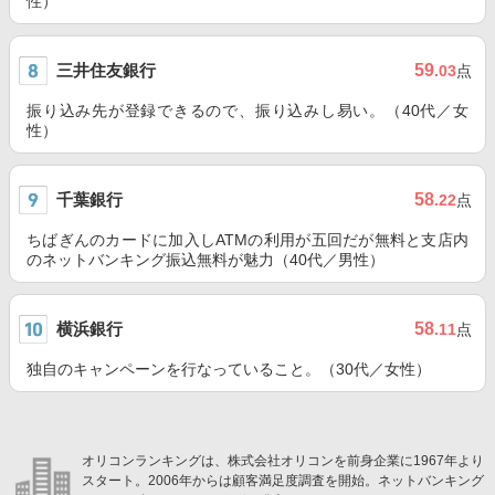
性）
三井住友銀行
59
.03
点
振り込み先が登録できるので、振り込みし易い。（40代／女
性）
千葉銀行
58
.22
点
ちばぎんのカードに加入しATMの利用が五回だが無料と支店内
のネットバンキング振込無料が魅力（40代／男性）
横浜銀行
58
.11
点
独自のキャンペーンを行なっていること。（30代／女性）
オリコンランキングは、株式会社オリコンを前身企業に1967年より
スタート。2006年からは顧客満足度調査を開始。ネットバンキング