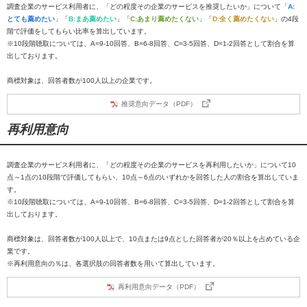
調査企業のサービス利用者に、「どの程度その企業のサービスを推奨したいか」について「
A:
とても薦めたい
」「
B:まあ薦めたい
」「
C:あまり薦めたくない
」「
D:全く薦めたくない
」の4段
階で評価をしてもらい比率を算出しています。
※10段階聴取については、A=9-10回答、B=6-8回答、C=3-5回答、D=1-2回答として割合を算
出しております。
商標対象は、回答者数が100人以上の企業です。
推奨意向データ（PDF）
再利用意向
調査企業のサービス利用者に、「どの程度その企業のサービスを再利用したいか」について10
点～1点の10段階で評価してもらい、10点～6点のいずれかを回答した人の割合を算出していま
す。
※10段階聴取については、A=9-10回答、B=6-8回答、C=3-5回答、D=1-2回答として割合を算
出しております。
商標対象は、回答者数が100人以上で、10点または9点とした回答者が20％以上を占めている企
業です。
※再利用意向の％は、各選択肢の回答者数を用いて算出しています。
再利用意向データ（PDF）