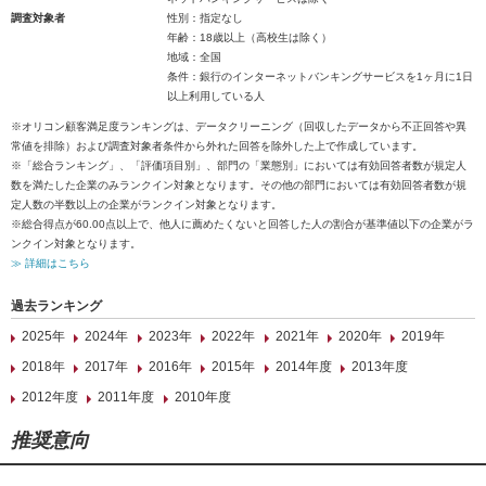
調査対象者
性別：指定なし
年齢：18歳以上（高校生は除く）
地域：全国
条件：銀行のインターネットバンキングサービスを1ヶ月に1日
以上利用している人
※オリコン顧客満足度ランキングは、データクリーニング（回収したデータから不正回答や異
常値を排除）および調査対象者条件から外れた回答を除外した上で作成しています。
※「総合ランキング」、「評価項目別」、部門の「業態別」においては有効回答者数が規定人
数を満たした企業のみランクイン対象となります。その他の部門においては有効回答者数が規
定人数の半数以上の企業がランクイン対象となります。
※総合得点が60.00点以上で、他人に薦めたくないと回答した人の割合が基準値以下の企業がラ
ンクイン対象となります。
≫ 詳細はこちら
過去ランキング
2025年
2024年
2023年
2022年
2021年
2020年
2019年
2018年
2017年
2016年
2015年
2014年度
2013年度
2012年度
2011年度
2010年度
推奨意向