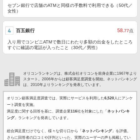
セブン銀行で店舗のATMと同様の手数料で利用できる（50代／
女性）
百五銀行
58
.77
点
入り用でコンビニATMで数日にわたり多額の出金をしたところ
すぐに確認の電話が入ったこと（30代／男性）
オリコンランキングは、株式会社オリコンを前身企業に1967年より
スタート。2006年からは顧客満足度調査を開始。ネットバンキング
は、2010年よりランキングを発表しています。
オリコン顧客満足度調査では、実際にサービスを利用した
6,520
人にアンケ
ート調査を実施。
満足度に関する回答を基に、調査企業
116
社を対象にした「
ネットバンキ
ング
」ランキングを発表しています。
総合満足度だけでなく、様々な切り口から「
ネットバンキング
」を評価。
さらに回答者の口コミや評判といった、実際のユーザーの声も掲載してい