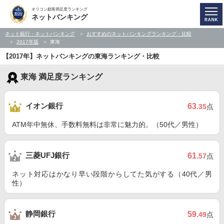
オリコン顧客満足度ランキング
ネットバンキング
ネット銀行・ネットバンキング
おすすめのネットバンキングランキング・比較
2017年版
東海
【2017年】ネットバンキングの東海ランキング・比較
東海 満足度ランキング
イオン銀行
63
.35
点
ATM年中無休、手数料無料は非常に魅力的。（50代／男性）
三菱UFJ銀行
61
.57
点
ネット対応はかなり早い段階からしてた気がする（40代／男
性）
静岡銀行
59
.49
点