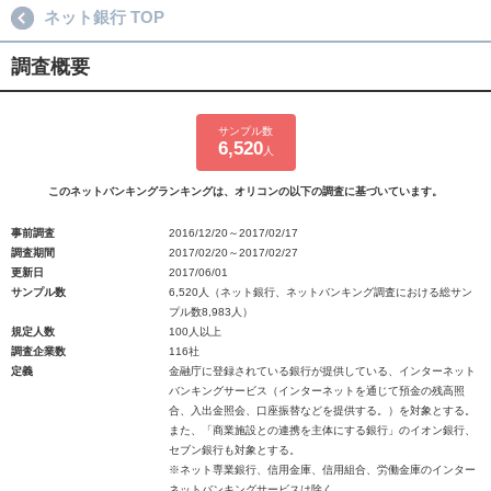
ネット銀行 TOP
調査概要
サンプル数
6,520
人
このネットバンキングランキングは、オリコンの以下の調査に基づいています。
事前調査
2016/12/20～2017/02/17
調査期間
2017/02/20～2017/02/27
更新日
2017/06/01
サンプル数
6,520人（ネット銀行、ネットバンキング調査における総サン
プル数8,983人）
規定人数
100人以上
調査企業数
116社
定義
金融庁に登録されている銀行が提供している、インターネット
バンキングサービス（インターネットを通じて預金の残高照
合、入出金照会、口座振替などを提供する。）を対象とする。
また、「商業施設との連携を主体にする銀行」のイオン銀行、
セブン銀行も対象とする。
※ネット専業銀行、信用金庫、信用組合、労働金庫のインター
ネットバンキングサービスは除く