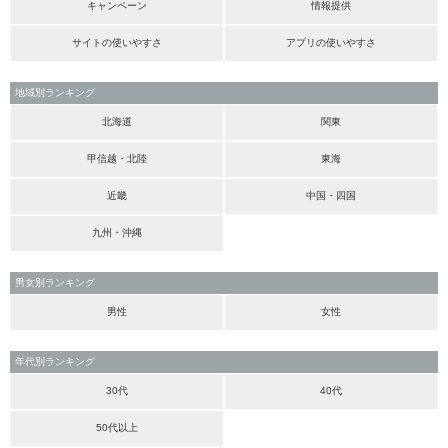
キャンペーン
情報提供
サイトの使いやすさ
アプリの使いやすさ
地域別ランキング
北海道
関東
甲信越・北陸
東海
近畿
中国・四国
九州・沖縄
男女別ランキング
男性
女性
年代別ランキング
30代
40代
50代以上