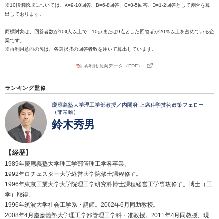
※10段階聴取については、A=9-10回答、B=6-8回答、C=3-5回答、D=1-2回答として割合を算
出しております。
商標対象は、回答者数が100人以上で、10点または9点とした回答者が20％以上を占めている企
業です。
※再利用意向の％は、各選択肢の回答者数を用いて算出しています。
再利用意向データ（PDF）
ランキング監修
慶應義塾大学理工学部教授／内閣府 上席科学技術政策フェロー
（非常勤）
鈴木秀男
【経歴】
1989年慶應義塾大学理工学部管理工学科卒業。
1992年ロチェスター大学経営大学院修士課程修了。
1996年東京工業大学大学院理工学研究科博士課程経営工学専攻修了。博士（工
学）取得。
1996年筑波大学社会工学系・講師。2002年6月同助教授。
2008年4月慶應義塾大学理工学部管理工学科・准教授。2011年4月同教授、現