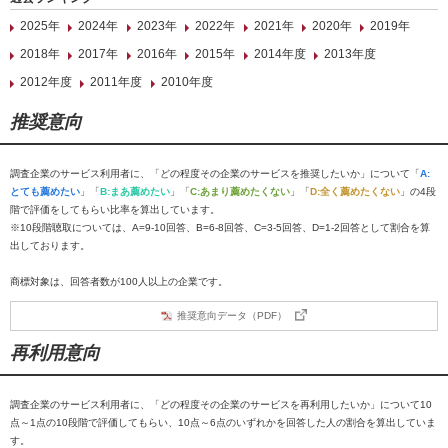
2025年
2024年
2023年
2022年
2021年
2020年
2019年
2018年
2017年
2016年
2015年
2014年度
2013年度
2012年度
2011年度
2010年度
推奨意向
調査企業のサービス利用者に、「どの程度その企業のサービスを推奨したいか」について「
A:
とても薦めたい
」「
B:まあ薦めたい
」「
C:あまり薦めたくない
」「
D:全く薦めたくない
」の4段
階で評価をしてもらい比率を算出しています。
※10段階聴取については、A=9-10回答、B=6-8回答、C=3-5回答、D=1-2回答として割合を算
出しております。
商標対象は、回答者数が100人以上の企業です。
推奨意向データ（PDF）
再利用意向
調査企業のサービス利用者に、「どの程度その企業のサービスを再利用したいか」について10
点～1点の10段階で評価してもらい、10点～6点のいずれかを回答した人の割合を算出していま
す。