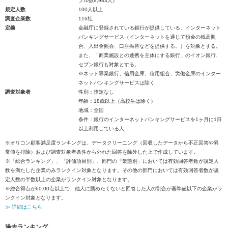
プル数8,983人）
規定人数
100人以上
調査企業数
116社
定義
金融庁に登録されている銀行が提供している、インターネット
バンキングサービス（インターネットを通じて預金の残高照
合、入出金照会、口座振替などを提供する。）を対象とする。
また、「商業施設との連携を主体にする銀行」のイオン銀行、
セブン銀行も対象とする。
※ネット専業銀行、信用金庫、信用組合、労働金庫のインター
ネットバンキングサービスは除く
調査対象者
性別：指定なし
年齢：18歳以上（高校生は除く）
地域：全国
条件：銀行のインターネットバンキングサービスを1ヶ月に1日
以上利用している人
※オリコン顧客満足度ランキングは、データクリーニング（回収したデータから不正回答や異
常値を排除）および調査対象者条件から外れた回答を除外した上で作成しています。
※「総合ランキング」、「評価項目別」、部門の「業態別」においては有効回答者数が規定人
数を満たした企業のみランクイン対象となります。その他の部門においては有効回答者数が規
定人数の半数以上の企業がランクイン対象となります。
※総合得点が60.00点以上で、他人に薦めたくないと回答した人の割合が基準値以下の企業がラ
ンクイン対象となります。
≫ 詳細はこちら
過去ランキング