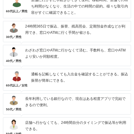
店舗に行かずに手続きができて便利。移動時間、店舗での待
ち時間がなくなり、生活の中での時間の節約。様々な取引内
60代以上／男性
容がすぐに確認できること。
24時間365日で振込、振替、残高照会、定期預金作成などが利
用でき、窓口やATMに行く手間が省ける。
30代／男性
わざわざ窓口やATMに行かなくて済む。手数料も、窓口やATM
より安いか同額程度。
40代／男性
通帳を記帳しなくても入出金を確認することができる。振込
振替が簡単にできる。
60代以上／女性
長年利用している銀行なので、現在はある程度アプリで完結で
きるので便利。
50代／男性
店舗へ行かなくても、24時間自分のタイミングで振込等が利用
できる。
50代／女性