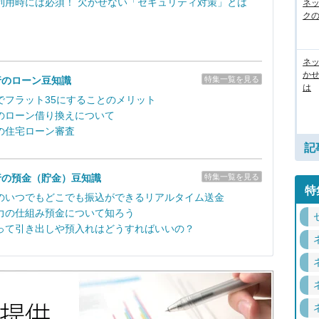
利用時には必須！ 欠かせない「セキュリティ対策」とは
ネ
ク
ネッ
か
行のローン豆知識
特集一覧を見る
は
でフラット35にすることのメリット
のローン借り換えについて
の住宅ローン審査
記
行の預金（貯金）豆知識
特集一覧を見る
特
のいつでもどこでも振込ができるリアルタイム送金
力の仕組み預金について知ろう
って引き出しや預入れはどうすればいいの？