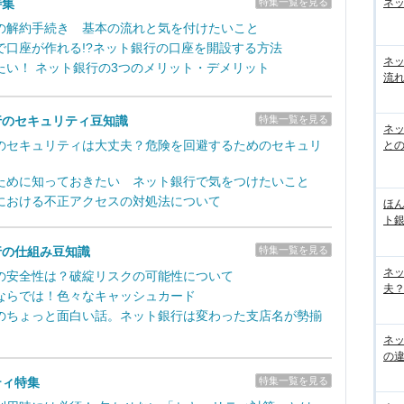
ネッ
特集
特集一覧を見る
の解約手続き 基本の流れと気を付けたいこと
で口座が作れる!?ネット銀行の口座を開設する方法
ネ
たい！ ネット銀行の3つのメリット・デメリット
流
行のセキュリティ豆知識
特集一覧を見る
ネッ
のセキュリティは大丈夫？危険を回避するためのセキュリ
と
ために知っておきたい ネット銀行で気をつけたいこと
における不正アクセスの対処法について
ほん
ト
行の仕組み豆知識
特集一覧を見る
ネ
の安全性は？破綻リスクの可能性について
夫？
ならでは！色々なキャッシュカード
のちょっと面白い話。ネット銀行は変わった支店名が勢揃
ネ
の
ティ特集
特集一覧を見る