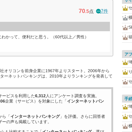
サ
70
7件
.5
点
S
にわかって、便利だと思う。（60代以上／男性）
ア
オリコンを前身企業に1967年よりスタート。2006年から
ターネットバンキングは、2010年よりランキングを発表して
サービスを利用した
6,312
人にアンケート調査を実施。
手
106
企業（サービス）を対象にした「
インターネットバン
。
から「
インターネットバンキング
」を評価。さらに回答者
ザーの声も掲載しています。
からも比較することで「
インターネットバンキング
」選び