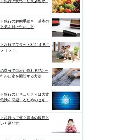
ト銀行は変わった支店名が...
ット銀行の解約手続き 基本の
れと気を付けたいこと
ト銀行でフラット35にするこ
のメリット
の数分で口座が作れる!?ネッ
銀行の口座を開設する方法
ット銀行のセキュリティは大丈
危険を回避するためのセキ...
ット銀行って何？普通の銀行と
違いと選び方