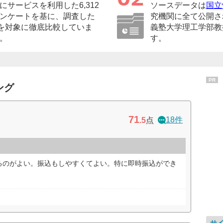
サービスを利用した6,312
ソースデータは
国立
ンケートを基に、調査した
究機関に全て公開さ
）を対象に徹底比較していま
義塾大学理工学部教
。
す。
PR
ング
71
18件
.5
点
るのがよい。振込もしやすくてよい。特に即時振込ができ