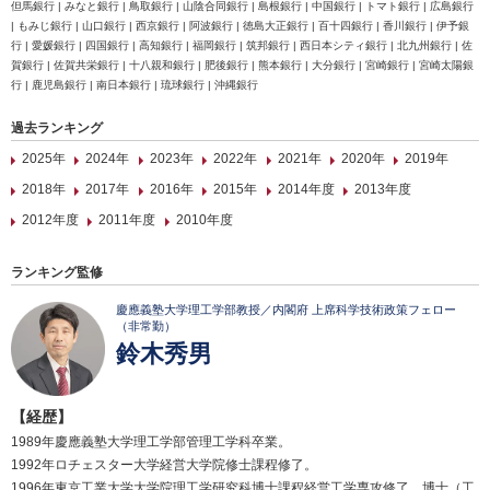
但馬銀行 | みなと銀行 | 鳥取銀行 | 山陰合同銀行 | 島根銀行 | 中国銀行 | トマト銀行 | 広島銀行
| もみじ銀行 | 山口銀行 | 西京銀行 | 阿波銀行 | 徳島大正銀行 | 百十四銀行 | 香川銀行 | 伊予銀
行 | 愛媛銀行 | 四国銀行 | 高知銀行 | 福岡銀行 | 筑邦銀行 | 西日本シティ銀行 | 北九州銀行 | 佐
賀銀行 | 佐賀共栄銀行 | 十八親和銀行 | 肥後銀行 | 熊本銀行 | 大分銀行 | 宮崎銀行 | 宮崎太陽銀
行 | 鹿児島銀行 | 南日本銀行 | 琉球銀行 | 沖縄銀行
過去ランキング
2025年
2024年
2023年
2022年
2021年
2020年
2019年
2018年
2017年
2016年
2015年
2014年度
2013年度
2012年度
2011年度
2010年度
ランキング監修
慶應義塾大学理工学部教授／内閣府 上席科学技術政策フェロー
（非常勤）
鈴木秀男
【経歴】
1989年慶應義塾大学理工学部管理工学科卒業。
1992年ロチェスター大学経営大学院修士課程修了。
1996年東京工業大学大学院理工学研究科博士課程経営工学専攻修了。博士（工