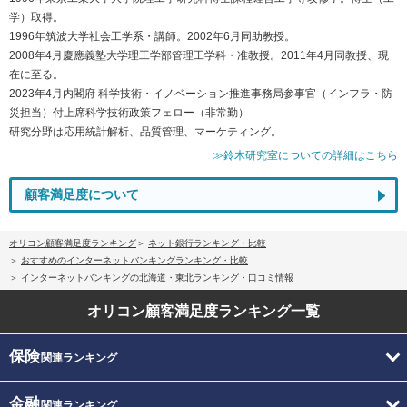
学）取得。
1996年筑波大学社会工学系・講師。2002年6月同助教授。
2008年4月慶應義塾大学理工学部管理工学科・准教授。2011年4月同教授、現
在に至る。
2023年4月内閣府 科学技術・イノベーション推進事務局参事官（インフラ・防
災担当）付上席科学技術政策フェロー（非常勤）
研究分野は応用統計解析、品質管理、マーケティング。
≫鈴木研究室についての詳細はこちら
顧客満足度について
オリコン顧客満足度ランキング
ネット銀行ランキング・比較
おすすめのインターネットバンキングランキング・比較
インターネットバンキングの北海道・東北ランキング・口コミ情報
オリコン顧客満足度
ランキング一覧
保険
関連ランキング
金融
関連ランキング