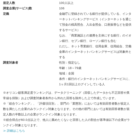
規定人数
100人以上
調査企業(サービス)数
106
定義
金融庁に登録されている銀行が提供している、インタ
ーネットバンキングサービス（インターネットを通じ
て預金の残高照合、入出金照会、口座振替などを提供
するサービス）
なお、「商業施設との連携を主体にする銀行」のイオ
ン銀行、セブン銀行、ローソン銀行も含む
ただし、ネット専業銀行、信用金庫、信用組合、労働
金庫のインターネットバンキングサービスは対象外と
する
調査対象者
性別：指定なし
年齢：18～79歳
地域：全国
条件：銀行のインターネットバンキングサービスに、
1ヶ月1回以上ログインしている人
※オリコン顧客満足度ランキングは、データクリーニング（回収したデータから不正回答や異
常値を排除）および調査対象者条件から外れた回答を除外した上で作成しています。
※「総合ランキング」、「評価項目別」、部門の「業態別」においては有効回答者数が規定人
数を満たした企業のみランクイン対象となります。その他の部門においては有効回答者数が規
定人数の半数以上の企業がランクイン対象となります。
※総合得点が60.0点以上で、他人に薦めたくないと回答した人の割合が基準値以下の企業がラ
ンクイン対象となります。
≫ 詳細はこちら