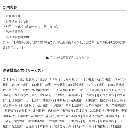
設問内容
・総合満足度
・評価項目（小項目）
・利用した感想（良かった点・悪かった点）
・他者推奨意向
・他者推奨意向理由
アンケート調査を実施した際の質問事項です。満足度評価項目のほか、該当サービスの利用状況や検討内
容を質問しています。
その他の設問内容はこちら
調査対象企業（サービス）
みずほ銀行 | 三井住友銀行 | 三菱ＵＦＪ銀行 | りそな銀行 | イオン銀行 | セブン銀行 | ローソン
銀行 | あおぞら銀行 | SBJ銀行 | 埼玉りそな銀行 | SBI新生銀行 | ゆうちょ銀行 | SMBC信託銀
行 | オリックス銀行 | 野村信託銀行 | 三井住友信託銀行 | 三菱ＵＦＪ信託銀行 | 北海道銀行 | 北
洋銀行 | 青森みちのく銀行 | 秋田銀行 | 北都銀行 | 荘内銀行 | 山形銀行 | きらやか銀行 | 岩手銀
行 | 北日本銀行 | 七十七銀行 | 仙台銀行 | 東邦銀行 | 福島銀行 | 大東銀行 | 北陸銀行 | 富山銀行 |
富山第一銀行 | 北國銀行 | 福井銀行 | 大光銀行 | 第四北越銀行 | 山梨中央銀行 | 八十二長野銀行
| 群馬銀行 | 東和銀行 | 足利銀行 | 栃木銀行 | 常陽銀行 | 筑波銀行 | 武蔵野銀行 | 千葉銀行 | 千葉
興業銀行 | 京葉銀行 | 横浜銀行 | きらぼし銀行 | 東日本銀行 | 東京スター銀行 | 静岡銀行 | スル
ガ銀行 | 清水銀行 | 静岡中央銀行 | 大垣共立銀行 | 十六銀行 | あいち銀行 | 名古屋銀行 | 三十三
銀行 | 百五銀行 | 滋賀銀行 | 京都銀行 | 関西みらい銀行 | 池田泉州銀行 | 南都銀行 | 紀陽銀行 |