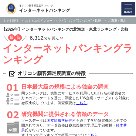
オリコン顧客満足度ランキング
インターネットバンキング
ネット銀行
おすすめのインターネットバンキングランキング・比較
北海道・東北
【2026年】インターネットバンキングの北海道・東北ランキング・比較
／
／
6,312
最
新
名が選んだ
インターネットバンキングラ
ンキング
オリコン顧客満足度調査の特徴
日本最大級の規模による独自の調査
同ランキングは、実際にサービスを利用した6,312名の消費者の
方々のアンケートを基に、調査した106企業（サービス）を対象に
徹底比較しています。調査概要は
こちら
。
研究機関に提供される信頼のデータ
ソースデータは
国立情報学研究所
を通じて学術研究機関に全て公
開されており、データ監修は慶應義塾大学理工学部教授・
鈴木秀
男
氏が行っています。
オリコンのランキングの概要については
こちら
。