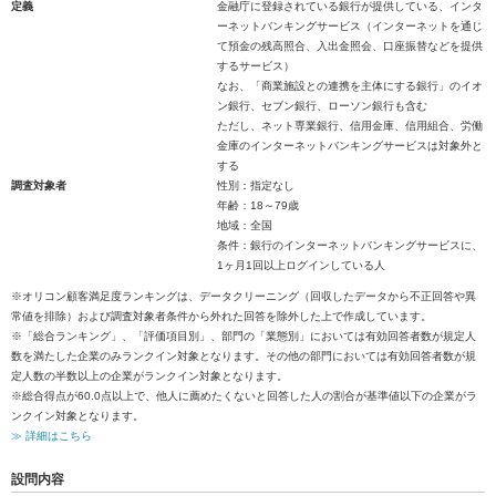
定義
金融庁に登録されている銀行が提供している、インタ
ーネットバンキングサービス（インターネットを通じ
て預金の残高照合、入出金照会、口座振替などを提供
するサービス）
なお、「商業施設との連携を主体にする銀行」のイオ
ン銀行、セブン銀行、ローソン銀行も含む
ただし、ネット専業銀行、信用金庫、信用組合、労働
金庫のインターネットバンキングサービスは対象外と
する
調査対象者
性別：指定なし
年齢：18～79歳
地域：全国
条件：銀行のインターネットバンキングサービスに、
1ヶ月1回以上ログインしている人
※オリコン顧客満足度ランキングは、データクリーニング（回収したデータから不正回答や異
常値を排除）および調査対象者条件から外れた回答を除外した上で作成しています。
※「総合ランキング」、「評価項目別」、部門の「業態別」においては有効回答者数が規定人
数を満たした企業のみランクイン対象となります。その他の部門においては有効回答者数が規
定人数の半数以上の企業がランクイン対象となります。
※総合得点が60.0点以上で、他人に薦めたくないと回答した人の割合が基準値以下の企業がラ
ンクイン対象となります。
≫ 詳細はこちら
設問内容