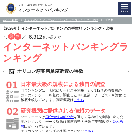
オリコン顧客満足度ランキング
インターネットバンキング
ネット銀行
おすすめのインターネットバンキングランキング・比較
手数料
【2026年】インターネットバンキングの手数料ランキング・比較
／
／
6,312
最
新
名が選んだ
インターネットバンキングラ
ンキング
オリコン顧客満足度調査の特徴
日本最大級の規模による独自の調査
同ランキングは、実際にサービスを利用した6,312名の消費者の
方々のアンケートを基に、調査した106企業（サービス）を対象に
徹底比較しています。調査概要は
こちら
。
研究機関に提供される信頼のデータ
ソースデータは
国立情報学研究所
を通じて学術研究機関に全て公
開されており、データ監修は慶應義塾大学理工学部教授・
鈴木秀
男
氏が行っています。
オリコンのランキングの概要については
こちら
。