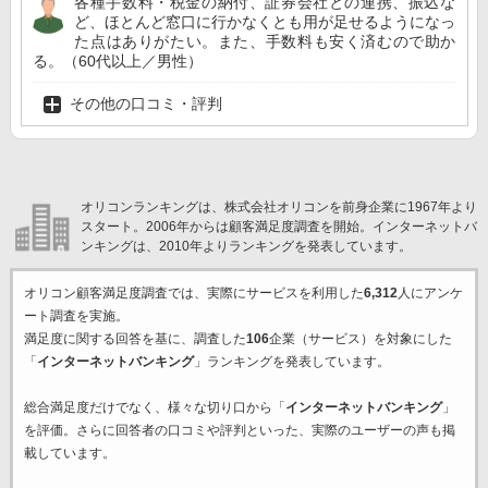
各種手数料・税金の納付、証券会社との連携、振込な
ど、ほとんど窓口に行かなくとも用が足せるようになっ
た点はありがたい。また、手数料も安く済むので助か
る。（60代以上／男性）
その他の口コミ・評判
オリコンランキングは、株式会社オリコンを前身企業に1967年より
スタート。2006年からは顧客満足度調査を開始。インターネットバ
ンキングは、2010年よりランキングを発表しています。
オリコン顧客満足度調査では、実際にサービスを利用した
6,312
人にアンケ
ート調査を実施。
満足度に関する回答を基に、調査した
106
企業（サービス）を対象にした
「
インターネットバンキング
」ランキングを発表しています。
総合満足度だけでなく、様々な切り口から「
インターネットバンキング
」
を評価。さらに回答者の口コミや評判といった、実際のユーザーの声も掲
載しています。