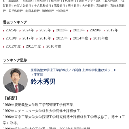
行 | 愛媛銀行 | 四国銀行 | 高知銀行 | 福岡銀行 | 筑邦銀行 | 西日本シティ銀行 | 北九州銀行 | 佐
賀銀行 | 佐賀共栄銀行 | 十八親和銀行 | 肥後銀行 | 熊本銀行 | 大分銀行 | 宮崎銀行 | 宮崎太陽銀
行 | 鹿児島銀行 | 南日本銀行 | 琉球銀行 | 沖縄銀行
過去ランキング
2025年
2024年
2023年
2022年
2021年
2020年
2019年
2018年
2017年
2016年
2015年
2014年度
2013年度
2012年度
2011年度
2010年度
ランキング監修
慶應義塾大学理工学部教授／内閣府 上席科学技術政策フェロー
（非常勤）
鈴木秀男
【経歴】
1989年慶應義塾大学理工学部管理工学科卒業。
1992年ロチェスター大学経営大学院修士課程修了。
1996年東京工業大学大学院理工学研究科博士課程経営工学専攻修了。博士（工
学）取得。
1996年筑波大学社会工学系・講師。2002年6月同助教授。