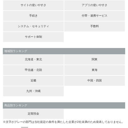
サイトの使いやすさ
アプリの使いやすさ
手続き
付帯・連携サービス
システム・セキュリティ
手数料
サポート体制
地域別ランキング
北海道・東北
関東
甲信越・北陸
東海
近畿
中国・四国
九州・沖縄
商品別ランキング
定期預金
※文字がグレーの部門は当社規定の条件を満たした企業が2社未満のため発表しておりません。