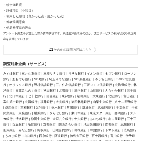
・総合満足度
・評価項目（小項目）
・利用した感想（良かった点・悪かった点）
・他者推奨意向
・他者推奨意向理由
アンケート調査を実施した際の質問事項です。満足度評価項目のほか、該当サービスの利用状況や検討内
容を質問しています。
その他の設問内容はこちら
調査対象企業（サービス）
みずほ銀行 | 三井住友銀行 | 三菱ＵＦＪ銀行 | りそな銀行 | イオン銀行 | セブン銀行 | ローソン
銀行 | あおぞら銀行 | SBJ銀行 | 埼玉りそな銀行 | SBI新生銀行 | ゆうちょ銀行 | SMBC信託銀
行 | オリックス銀行 | 野村信託銀行 | 三井住友信託銀行 | 三菱ＵＦＪ信託銀行 | 北海道銀行 | 北
洋銀行 | 青森みちのく銀行 | 秋田銀行 | 北都銀行 | 荘内銀行 | 山形銀行 | きらやか銀行 | 岩手銀
行 | 北日本銀行 | 七十七銀行 | 仙台銀行 | 東邦銀行 | 福島銀行 | 大東銀行 | 北陸銀行 | 富山銀行 |
富山第一銀行 | 北國銀行 | 福井銀行 | 大光銀行 | 第四北越銀行 | 山梨中央銀行 | 八十二長野銀行
| 群馬銀行 | 東和銀行 | 足利銀行 | 栃木銀行 | 常陽銀行 | 筑波銀行 | 武蔵野銀行 | 千葉銀行 | 千葉
興業銀行 | 京葉銀行 | 横浜銀行 | きらぼし銀行 | 東日本銀行 | 東京スター銀行 | 静岡銀行 | スル
ガ銀行 | 清水銀行 | 静岡中央銀行 | 大垣共立銀行 | 十六銀行 | あいち銀行 | 名古屋銀行 | 三十三
銀行 | 百五銀行 | 滋賀銀行 | 京都銀行 | 関西みらい銀行 | 池田泉州銀行 | 南都銀行 | 紀陽銀行 |
但馬銀行 | みなと銀行 | 鳥取銀行 | 山陰合同銀行 | 島根銀行 | 中国銀行 | トマト銀行 | 広島銀行
| もみじ銀行 | 山口銀行 | 西京銀行 | 阿波銀行 | 徳島大正銀行 | 百十四銀行 | 香川銀行 | 伊予銀