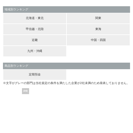
地域別ランキング
北海道・東北
関東
甲信越・北陸
東海
近畿
中国・四国
九州・沖縄
商品別ランキング
定期預金
※文字がグレーの部門は当社規定の条件を満たした企業が2社未満のため発表しておりません。
PR