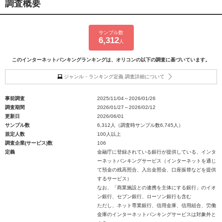
調査概要
サンプル数
6,312
人
このインターネットバンキングランキングは、オリコンの以下の調査に基づいています。
ジャンル・ランキング定義 調査詳細について
事前調査
2025/11/04～2026/01/26
調査期間
2026/01/27～2026/02/12
更新日
2026/06/01
サンプル数
6,312人（調査時サンプル数6,745人）
規定人数
100人以上
調査企業(サービス)数
106
定義
金融庁に登録されている銀行が提供している、インタ
ーネットバンキングサービス（インターネットを通じ
て預金の残高照合、入出金照会、口座振替などを提供
するサービス）
なお、「商業施設との連携を主体にする銀行」のイオ
ン銀行、セブン銀行、ローソン銀行も含む
ただし、ネット専業銀行、信用金庫、信用組合、労働
金庫のインターネットバンキングサービスは対象外と