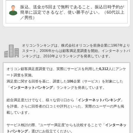
振込、送金が5回まで無料であること。振込日時予約が
簡単に設定できるなど、使い勝手がよい。（60代以上
／男性）
オリコンランキングは、株式会社オリコンを前身企業に1967年より
スタート。2006年からは顧客満足度調査を開始。インターネットバ
ンキングは、2010年よりランキングを発表しています。
オリコン顧客満足度調査では、実際にサービスを利用した
6,312
人にアンケ
ート調査を実施。
満足度に関する回答を基に、調査した
106
企業（サービス）を対象にした
「
インターネットバンキング
」ランキングを発表しています。
総合満足度だけでなく、様々な切り口から「
インターネットバンキング
」
を評価。さらに回答者の口コミや評判といった、実際のユーザーの声も掲
載しています。
サービス検討の際、“ユーザー満足度”からも比較することで「
インターネッ
トバンキング
」選びにお役立てください。