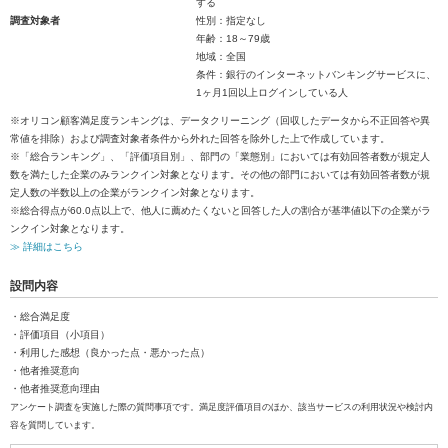
する
調査対象者
性別：指定なし
年齢：18～79歳
地域：全国
条件：銀行のインターネットバンキングサービスに、
1ヶ月1回以上ログインしている人
※オリコン顧客満足度ランキングは、データクリーニング（回収したデータから不正回答や異
常値を排除）および調査対象者条件から外れた回答を除外した上で作成しています。
※「総合ランキング」、「評価項目別」、部門の「業態別」においては有効回答者数が規定人
数を満たした企業のみランクイン対象となります。その他の部門においては有効回答者数が規
定人数の半数以上の企業がランクイン対象となります。
※総合得点が60.0点以上で、他人に薦めたくないと回答した人の割合が基準値以下の企業がラ
ンクイン対象となります。
≫ 詳細はこちら
設問内容
・総合満足度
・評価項目（小項目）
・利用した感想（良かった点・悪かった点）
・他者推奨意向
・他者推奨意向理由
アンケート調査を実施した際の質問事項です。満足度評価項目のほか、該当サービスの利用状況や検討内
容を質問しています。