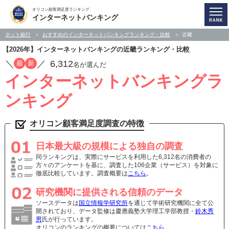
オリコン顧客満足度ランキング
インターネットバンキング
ネット銀行
おすすめのインターネットバンキングランキング・比較
近畿
【2026年】インターネットバンキングの近畿ランキング・比較
／
／
6,312
最
新
名が選んだ
インターネットバンキングラ
ンキング
オリコン顧客満足度調査の特徴
日本最大級の規模による独自の調査
同ランキングは、実際にサービスを利用した6,312名の消費者の
方々のアンケートを基に、調査した106企業（サービス）を対象に
徹底比較しています。調査概要は
こちら
。
研究機関に提供される信頼のデータ
ソースデータは
国立情報学研究所
を通じて学術研究機関に全て公
開されており、データ監修は慶應義塾大学理工学部教授・
鈴木秀
男
氏が行っています。
オリコンのランキングの概要については
こちら
。