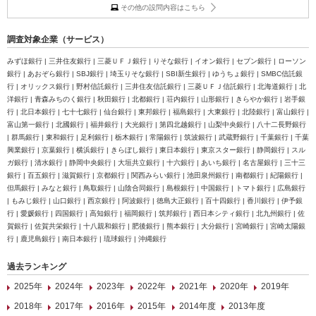
その他の設問内容はこちら
調査対象企業（サービス）
みずほ銀行 | 三井住友銀行 | 三菱ＵＦＪ銀行 | りそな銀行 | イオン銀行 | セブン銀行 | ローソン
銀行 | あおぞら銀行 | SBJ銀行 | 埼玉りそな銀行 | SBI新生銀行 | ゆうちょ銀行 | SMBC信託銀
行 | オリックス銀行 | 野村信託銀行 | 三井住友信託銀行 | 三菱ＵＦＪ信託銀行 | 北海道銀行 | 北
洋銀行 | 青森みちのく銀行 | 秋田銀行 | 北都銀行 | 荘内銀行 | 山形銀行 | きらやか銀行 | 岩手銀
行 | 北日本銀行 | 七十七銀行 | 仙台銀行 | 東邦銀行 | 福島銀行 | 大東銀行 | 北陸銀行 | 富山銀行 |
富山第一銀行 | 北國銀行 | 福井銀行 | 大光銀行 | 第四北越銀行 | 山梨中央銀行 | 八十二長野銀行
| 群馬銀行 | 東和銀行 | 足利銀行 | 栃木銀行 | 常陽銀行 | 筑波銀行 | 武蔵野銀行 | 千葉銀行 | 千葉
興業銀行 | 京葉銀行 | 横浜銀行 | きらぼし銀行 | 東日本銀行 | 東京スター銀行 | 静岡銀行 | スル
ガ銀行 | 清水銀行 | 静岡中央銀行 | 大垣共立銀行 | 十六銀行 | あいち銀行 | 名古屋銀行 | 三十三
銀行 | 百五銀行 | 滋賀銀行 | 京都銀行 | 関西みらい銀行 | 池田泉州銀行 | 南都銀行 | 紀陽銀行 |
但馬銀行 | みなと銀行 | 鳥取銀行 | 山陰合同銀行 | 島根銀行 | 中国銀行 | トマト銀行 | 広島銀行
| もみじ銀行 | 山口銀行 | 西京銀行 | 阿波銀行 | 徳島大正銀行 | 百十四銀行 | 香川銀行 | 伊予銀
行 | 愛媛銀行 | 四国銀行 | 高知銀行 | 福岡銀行 | 筑邦銀行 | 西日本シティ銀行 | 北九州銀行 | 佐
賀銀行 | 佐賀共栄銀行 | 十八親和銀行 | 肥後銀行 | 熊本銀行 | 大分銀行 | 宮崎銀行 | 宮崎太陽銀
行 | 鹿児島銀行 | 南日本銀行 | 琉球銀行 | 沖縄銀行
過去ランキング
2025年
2024年
2023年
2022年
2021年
2020年
2019年
2018年
2017年
2016年
2015年
2014年度
2013年度