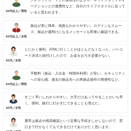
クレジットカードとの連携性のよさや、ネットショップやオ
ークションとの連携性など、自分のライフスタイルに合って
60代以上／男性
いると思われます。
振込が実に簡単。画面もわかりやすい。ログインもスムー
ズ。振込が週明けになるメッセージも即座に確認できる。
60代以上／女性
とにかく便利。ATMに行くことがほとんどなくなった。バーコ
ード決済と紐付けしたので、お金をおろす必要がない。
50代／女性
手数料（振込・入出金・時間外利用）が安い。セキュリティ
への安心感。過去の振込先への再振込操作の簡便性など。
60代以上／男性
すごく早いしわかりやすい。大手だけあってやることがいち早
く、便利。銀行に行かずにできることも増えた。
40代／女性
通常は振込や残高確認という定番な手続きしかしないので、窓
口まで行かなくてもできるだけでありがたく思います。