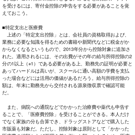
を受けるには、寄付金控除の申告をする必要があることを覚
えておこう。
■特定支出と医療費
上述の「特定支出控除」とは、会社員の資格取得および、
業務に必要な知識を得るための書籍や新聞代などに税金がか
からなくなるというもので、2013年分から控除対象に追加さ
れた。適用されるには、その出費がその年の給与所得控除の2
分の1以上（※1）である必要がある上、勤務先の証明が必要と
あってハードルは高いが、スクールに通い高額の学費を支払
った場合などには活用の価値があるだろう。給与所得控除の
額は、年末に勤務先から交付される源泉徴収票で確認可能
だ。
また、病院への通院などでかかった治療費や薬代も申告す
ることで、「医療費控除」を受けることができる。本人だけ
でなく家族の分も合算でき、ドラッグストアなどで購入した
市販薬も対象だ。ただし、控除対象は原則として「かかった