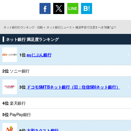
ネット銀行のランキング・比較
ネット銀行ニュース
確定申告で注意すべき”対象”は？
ネット銀行 満足度ランキング
1位
auじぶん銀行
2位
ソニー銀行
3位
ドコモSMTBネット銀行（旧：住信SBIネット銀行）
4位
楽天銀行
5位
PayPay銀行
6位
大和ネクスト銀行