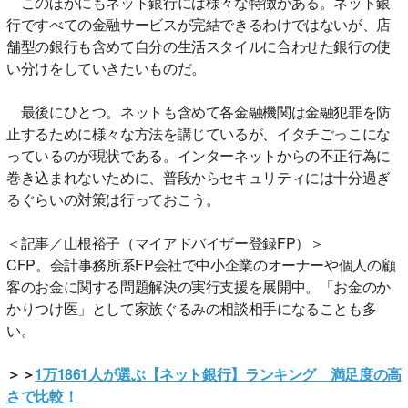
このほかにもネット銀行には様々な特徴がある。ネット銀
行ですべての金融サービスが完結できるわけではないが、店
舗型の銀行も含めて自分の生活スタイルに合わせた銀行の使
い分けをしていきたいものだ。
最後にひとつ。ネットも含めて各金融機関は金融犯罪を防
止するために様々な方法を講じているが、イタチごっこにな
っているのが現状である。インターネットからの不正行為に
巻き込まれないために、普段からセキュリティには十分過ぎ
るぐらいの対策は行っておこう。
＜記事／山根裕子（マイアドバイザー登録FP）＞
CFP。会計事務所系FP会社で中小企業のオーナーや個人の顧
客のお金に関する問題解決の実行支援を展開中。「お金のか
かりつけ医」として家族ぐるみの相談相手になることも多
い。
＞＞
1万1861人が選ぶ【ネット銀行】ランキング 満足度の高
さで比較！