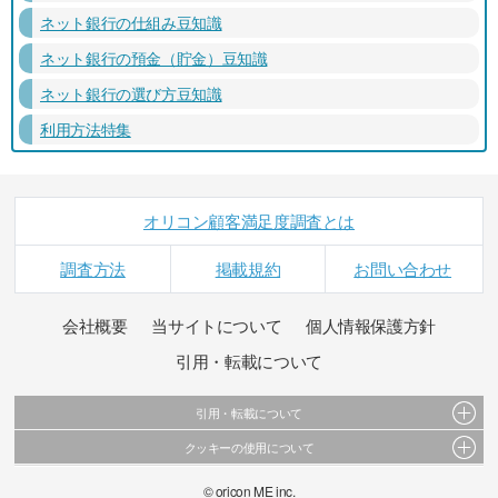
ネット銀行の仕組み豆知識
ネット銀行の預金（貯金）豆知識
ネット銀行の選び方豆知識
利用方法特集
オリコン顧客満足度調査とは
調査方法
掲載規約
お問い合わせ
会社概要
当サイトについて
個人情報保護方針
引用・転載について
引用・転載について
クッキーの使用について
当サイトで公開されている情報（文字、写真、イラスト、画像データ等）及びこれらの配
置・編集および構造などについての著作権は株式会社oricon MEに帰属しております。
このサイトでは Cookie を使用して、ユーザーに合わせたコンテンツや広告の表示、ソーシャ
© oricon ME inc.
これらの情報を権利者の許可なく無断転載・複製などの二次利用を行うことは固く禁じてお