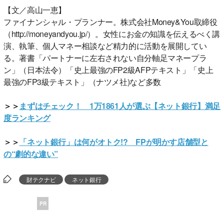
【文／高山一恵】
ファイナンシャル・プランナー。株式会社Money&You取締役
（http://moneyandyou.jp/）。女性にお金の知識を伝えるべく講
演、執筆、個人マネー相談など精力的に活動を展開してい
る。著書「パートナーに左右されない自分軸足マネープラ
ン」（日本法令）「史上最強のFP2級AFPテキスト」「史上
最強のFP3級テキスト」（ナツメ社)など多数
＞＞
まずはチェック！ 1万1861人が選ぶ【ネット銀行】満足
度ランキング
＞＞
「ネット銀行」は何がオトク!? FPが明かす店舗型と
の“劇的な違い”
財テクナビ
ネット銀行
PR