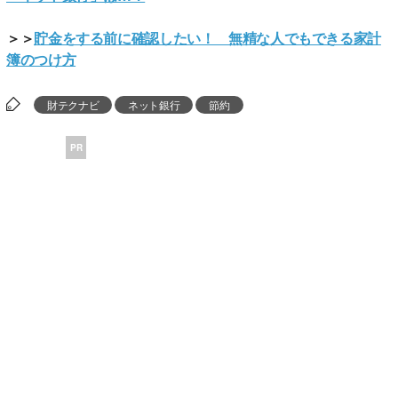
＞＞
貯金をする前に確認したい！ 無精な人でもできる家計
簿のつけ方
財テクナビ
ネット銀行
節約
PR