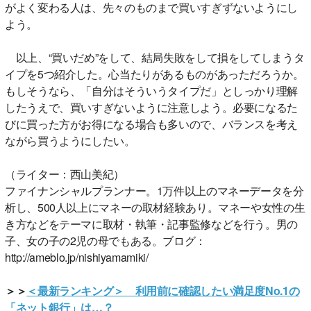
がよく変わる人は、先々のものまで買いすぎずないようにし
よう。
以上、“買いだめ”をして、結局失敗をして損をしてしまうタ
イプを5つ紹介した。心当たりがあるものがあっただろうか。
もしそうなら、「自分はそういうタイプだ」としっかり理解
したうえで、買いすぎないように注意しよう。必要になるた
びに買った方がお得になる場合も多いので、バランスを考え
ながら買うようにしたい。
（ライター：西山美紀）
ファイナンシャルプランナー。1万件以上のマネーデータを分
析し、500人以上にマネーの取材経験あり。マネーや女性の生
き方などをテーマに取材・執筆・記事監修などを行う。男の
子、女の子の2児の母でもある。ブログ：
http://ameblo.jp/nishiyamamiki/
＞＞
＜最新ランキング＞ 利用前に確認したい満足度No.1の
「ネット銀行」は…？