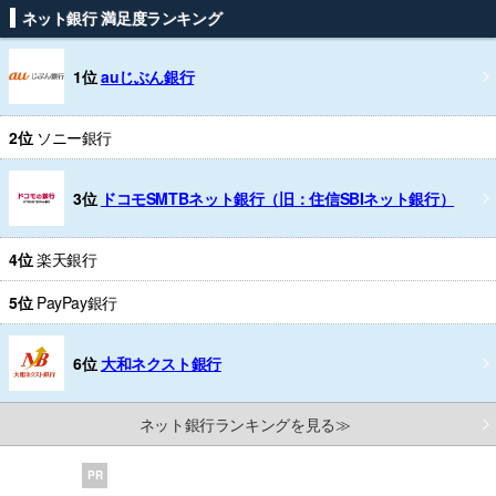
ネット銀行 満足度ランキング
1位
auじぶん銀行
2位
ソニー銀行
3位
ドコモSMTBネット銀行（旧：住信SBIネット銀行）
4位
楽天銀行
5位
PayPay銀行
6位
大和ネクスト銀行
ネット銀行ランキングを見る≫
PR