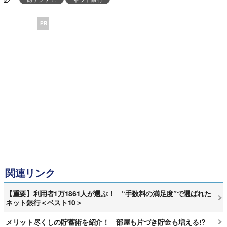
PR
関連リンク
【重要】利用者1万1861人が選ぶ！ “手数料の満足度”で選ばれた
ネット銀行＜ベスト10＞
メリット尽くしの貯蓄術を紹介！ 部屋も片づき貯金も増える!?