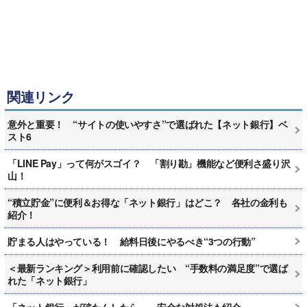
関連リンク
意外と重要！ “サイトの使いやすさ”で選ばれた【ネット銀行】ベ
スト6
「LINE Pay」って何がスゴイ？ 「割り勘」機能など便利さ盛り沢
山！
“積立貯金”に便利＆お得な「ネット銀行」はどこ？ 各社の金利も
紹介！
貯まる人はやっている！ 給料日後にやるべき“3つの行動”
＜最新ランキング＞利用前に確認したい “手数料の満足度”で選ば
れた「ネット銀行」
「ネット銀行」が破たんしたら… 安全な対処法も紹介