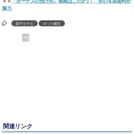
＞＞
「ボーナスの預け先」候補はこの3つ！ 安心＆高金利が
魅力
財テクナビ
ネット銀行
PR
関連リンク