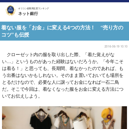
オリコン顧客満足度ランキング
ネット銀行
着ない服を「お金」に変える4つの方法！ “売り方の
コツ”も伝授
2016-06-19 10:10
クローゼット内の服を取り出した際、「着た覚えがな
い…」というものがあった経験はないだろうか。「今年こそ
は着る！」と思っても、長期間、着なかったのであれば、も
う出番はないかもしれない。そのまま置いておいても場所を
とるだけなので、必要な人に譲ってお金になれば一石二鳥
だ。そこで今回は、着なくなった服をお金に変える方法につ
いてお伝えしよう。