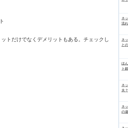
ネ
ト
流
ットだけでなくデメリットもある。チェックし
ネッ
と
ほん
ト
ネ
夫？
ネ
の