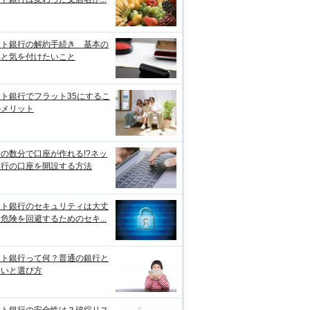
ット銀行の解約手続き 基本の
れと気を付けたいこと
ト銀行でフラット35にするこ
のメリット
の数分で口座が作れる!?ネッ
銀行の口座を開設する方法
ット銀行のセキュリティは大丈
危険を回避するためのセキ...
ット銀行って何？普通の銀行と
違いと選び方