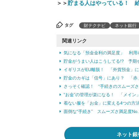
＞＞
貯まる人はやっている！ 給
タグ
財テクナビ
ネット銀行
関連リンク
気になる「預金金利の満足度」 利用
貯金がうまい人はこうしてる!? 予期
イギリスがEU離脱！ 「外貨預金」
貯金のカギは「信号」にあり？ 「赤
さっそく確認！ “手続きのスムーズさ
“お金”の管理が楽になる！ 「メイン
着ない服を「お金」に変える4つの方法
面倒な“手続き” スムーズさ満足度N
ネット銀