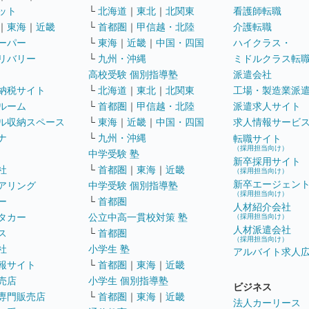
ット
└
北海道
｜
東北
｜
北関東
看護師転職
｜
東海
｜
近畿
└
首都圏
｜
甲信越・北陸
介護転職
ーパー
└
東海
｜
近畿
｜
中国・四国
ハイクラス・
リバリー
└
九州・沖縄
ミドルクラス転
高校受験 個別指導塾
派遣会社
納税サイト
└
北海道
｜
東北
｜
北関東
工場・製造業派
ルーム
└
首都圏
｜
甲信越・北陸
派遣求人サイト
ル収納スペース
└
東海
｜
近畿
｜
中国・四国
求人情報サービ
ナ
└
九州・沖縄
転職サイト
（採用担当向け）
中学受験 塾
新卒採用サイト
社
└
首都圏
｜
東海
｜
近畿
（採用担当向け）
新卒エージェン
アリング
中学受験 個別指導塾
（採用担当向け）
ー
└
首都圏
人材紹介会社
タカー
公立中高一貫校対策 塾
（採用担当向け）
人材派遣会社
ス
└
首都圏
（採用担当向け）
社
小学生 塾
アルバイト求人
報サイト
└
首都圏
｜
東海
｜
近畿
売店
小学生 個別指導塾
ビジネス
専門販売店
└
首都圏
｜
東海
｜
近畿
法人カーリース