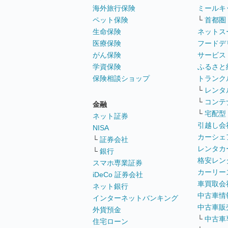
海外旅行保険
ミールキ
ペット保険
└
首都圏
生命保険
ネットス
医療保険
フードデ
がん保険
サービス
学資保険
ふるさと
保険相談ショップ
トランク
└
レンタ
└
コンテ
金融
└
宅配型
ネット証券
引越し会
NISA
カーシェ
└
証券会社
レンタカ
└
銀行
格安レン
スマホ専業証券
カーリー
iDeCo 証券会社
車買取会
ネット銀行
中古車情
インターネットバンキング
中古車販
外貨預金
└
中古車
住宅ローン