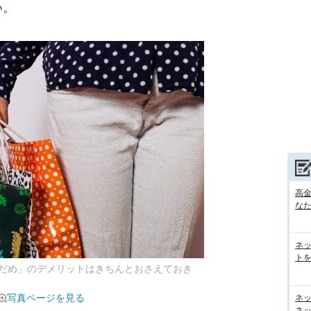
い。
高
な
ネ
トを
だめ」のデメリットはきちんとおさえておき
写真ページを見る
ネ
ネッ