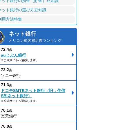
ネット銀行の預金（貯金）豆知識
ネット銀行の選び方豆知識
利用方法特集
ネット銀行
オリコン顧客満足度ランキング
72.4
点
auじぶん銀行
※公式サイトへ遷移します。
72.2
点
ソニー銀行
71.3
点
ドコモSMTBネット銀行（旧：住信
SBIネット銀行）
※公式サイトへ遷移します。
70.1
点
楽天銀行
70.0
点