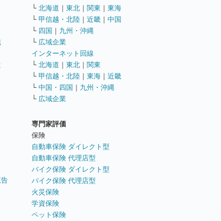
└
北海道
｜
東北
｜
関東
｜
東海
└
甲信越・北陸
｜
近畿
｜
中国
└
四国
｜
九州・沖縄
職
└
広域企業
インターネット回線
遣
└
北海道
｜
東北
｜
関東
└
甲信越・北陸
｜
東海
｜
近畿
ス
└
中国・四国
｜
九州・沖縄
└
広域企業
専門家評価
ト
保険
自動車保険 ダイレクト型
自動車保険 代理店型
バイク保険 ダイレクト型
広告
バイク保険 代理店型
火災保険
学資保険
ペット保険