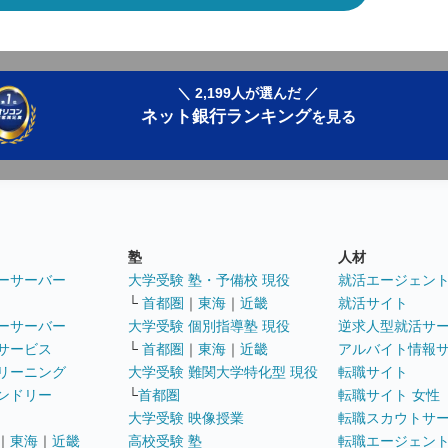
＼ 2,199人が選んだ ／
ネット銀行ランキング
を見る
塾
人材
ーサーバー
大学受験 塾・予備校 現役
就活エージェン
└
首都圏
｜
東海
｜
近畿
就活サイト
ーサーバー
大学受験 個別指導塾 現役
逆求人型就活サ
サービス
└
首都圏
｜
東海
｜
近畿
アルバイト情報
リーニング
大学受験 難関大学特化型 現役
転職サイト
ンドリー
└
首都圏
転職サイト 女性
大学受験 映像授業
転職スカウトサ
｜
東海
｜
近畿
高校受験 塾
転職エージェン