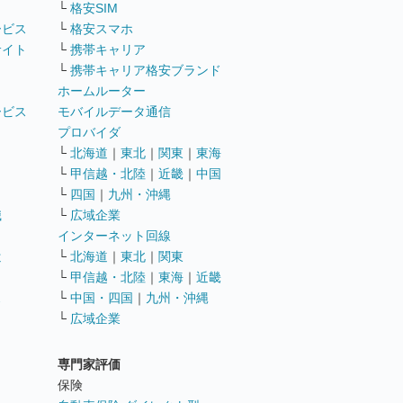
└
格安SIM
ービス
└
格安スマホ
サイト
└
携帯キャリア
└
携帯キャリア格安ブランド
ホームルーター
ービス
モバイルデータ通信
ト
プロバイダ
└
北海道
｜
東北
｜
関東
｜
東海
└
甲信越・北陸
｜
近畿
｜
中国
└
四国
｜
九州・沖縄
職
└
広域企業
インターネット回線
遣
└
北海道
｜
東北
｜
関東
└
甲信越・北陸
｜
東海
｜
近畿
ス
└
中国・四国
｜
九州・沖縄
└
広域企業
専門家評価
ト
保険