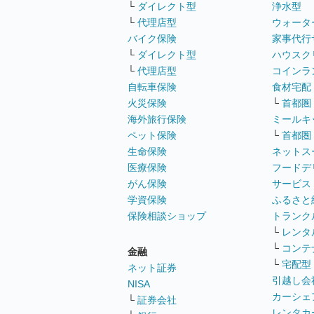
└
ダイレクト型
浄水型
└
代理店型
ウォータ
バイク保険
家事代行
└
ダイレクト型
ハウスク
└
代理店型
コインラ
自転車保険
食材宅配
火災保険
└
首都圏
海外旅行保険
ミールキ
ペット保険
└
首都圏
生命保険
ネットス
医療保険
フードデ
がん保険
サービス
学資保険
ふるさと
保険相談ショップ
トランク
└
レンタ
└
コンテ
金融
└
宅配型
ネット証券
引越し会
NISA
カーシェ
└
証券会社
レンタカ