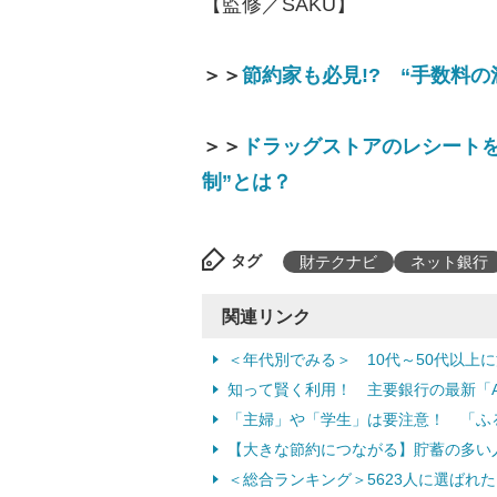
【監修／SAKU】
＞＞
節約家も必見!? “手数料
＞＞
ドラッグストアのレシート
制”とは？
タグ
財テクナビ
ネット銀行
関連リンク
＜年代別でみる＞ 10代～50代以上
知って賢く利用！ 主要銀行の最新「
「主婦」や「学生」は要注意！ 「ふ
【大きな節約につながる】貯蓄の多い
＜総合ランキング＞5623人に選ばれ