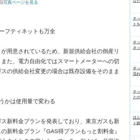
な
写真ページを見る
ネ
トを
ーフティネットも万全
ネ
ネッ
が用意されているため、新規供給会社の倒産リ
。また、電力自由化ではスマートメーターへの切
ネ
ガスの供給会社変更の場合は既存設備をそのまま
流
ネッ
と
うかは使用量で変わる
ほん
ス新料金プランを発表しており、東京ガスも新
ト
の新料金プラン『GAS得プランもっと割料金』