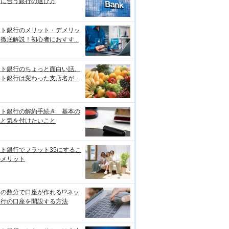
たに合う銀行の選び方
ット銀行のメリット・デメリッ
徹底解説！初心者におすす...
ット銀行のちょっと面白い話。
ト銀行は変わった支店名が...
ット銀行の解約手続き 基本の
れと気を付けたいこと
ト銀行でフラット35にするこ
のメリット
の数分で口座が作れる!?ネッ
銀行の口座を開設する方法