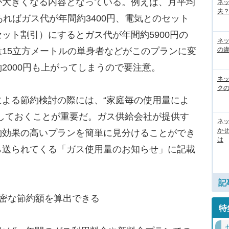
が大きくなる内容となっている。例えば、月平均
ネ
夫？
あればガス代が年間約3400円、電気とのセット
ット割引）にするとガス代が年間約5900円の
ネ
の
15立方メートルの単身者などがこのプランに変
2000円も上がってしまうので要注意。
ネ
ク
よる節約検討の際には、“家庭毎の使用量によ
しておくことが重要だ。ガス供給会社が提供す
ネッ
か
約効果の高いプランを簡単に見分けることができ
は
ら送られてくる「ガス使用量のお知らせ」に記載
記
密な節約額を算出できる
特