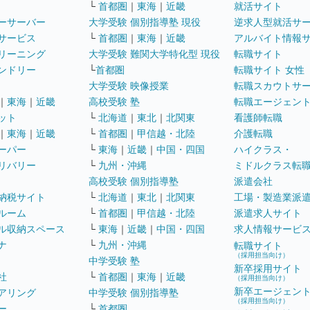
└
首都圏
｜
東海
｜
近畿
就活サイト
ーサーバー
大学受験 個別指導塾 現役
逆求人型就活サ
サービス
└
首都圏
｜
東海
｜
近畿
アルバイト情報
リーニング
大学受験 難関大学特化型 現役
転職サイト
ンドリー
└
首都圏
転職サイト 女性
大学受験 映像授業
転職スカウトサ
｜
東海
｜
近畿
高校受験 塾
転職エージェン
ット
└
北海道
｜
東北
｜
北関東
看護師転職
｜
東海
｜
近畿
└
首都圏
｜
甲信越・北陸
介護転職
ーパー
└
東海
｜
近畿
｜
中国・四国
ハイクラス・
リバリー
└
九州・沖縄
ミドルクラス転
高校受験 個別指導塾
派遣会社
納税サイト
└
北海道
｜
東北
｜
北関東
工場・製造業派
ルーム
└
首都圏
｜
甲信越・北陸
派遣求人サイト
ル収納スペース
└
東海
｜
近畿
｜
中国・四国
求人情報サービ
ナ
└
九州・沖縄
転職サイト
（採用担当向け）
中学受験 塾
新卒採用サイト
社
└
首都圏
｜
東海
｜
近畿
（採用担当向け）
新卒エージェン
アリング
中学受験 個別指導塾
（採用担当向け）
ー
└
首都圏