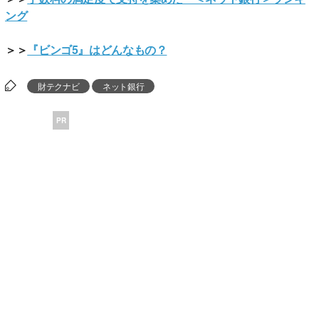
ング
＞＞
『ビンゴ5』はどんなもの？
財テクナビ
ネット銀行
PR