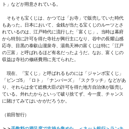
ト」などが用意されている。
そもそも宝くじは、かつては「お寺」で販売していた時代
もあった。日本において、金銭が当たる宝くじのルーツとさ
れているのは、江戸時代に流行した「富くじ」。当時は幕府
から特別に許可を得た寺社が興行主になり、谷中の長耀山感
応寺、目黒の泰叡山瀧泉寺、湯島天神の富くじは特に「江戸
の三富」と呼ばれるほど有名だったようだ。なお、富くじの
収益は寺社の修繕費用に充てられた。
現在、「宝くじ」と呼ばれるものには「ジャンボ宝くじ」
「ビンゴ5」「ロト」「ナンバーズ」「スクラッチ」などがあ
り、それらは全て総務大臣の許可を得た地方自治体が販売し
ている。外れたからといって破り捨てず、今一度、チャンス
に賭けてみてはいかがだろうか。
（前田智行）
＞＞
手数料の満足度で支持を集めた ＜ネット銀行＞ランキ