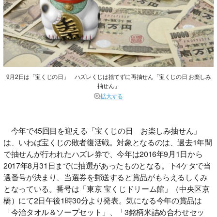
9月2日は「宝くじの日」 ハズレくじは捨てずに再抽せん「宝くじの日 お楽しみ
抽せん」
拡大する
今年で45回目を迎える「宝くじの日 お楽しみ抽せん」
は、いわば宝くじの敗者復活戦。対象となるのは、過去1年間
で抽せんが行われたハズレ券で、今年は2016年9月1日から
2017年8月31日までに抽選があったものとなる。下4ケタで当
選番号が決まり、当選券を郵送すると賞品がもらえるしくみ
となっている。番号は「東京 宝くじドリーム館」（中央区京
橋）にて2日午後1時30分より発表。気になる今年の賞品は
「今治タオル＆ソープセット」、「3銘柄米詰め合わせセッ