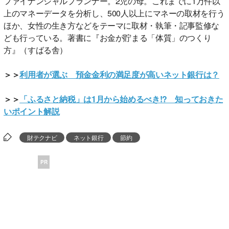
ファイナンシャルプランナー。2児の母。これまでに1万件以
上のマネーデータを分析し、500人以上にマネーの取材を行う
ほか、女性の生き方などをテーマに取材・執筆・記事監修な
ども行っている。著書に『お金が貯まる「体質」のつくり
方』（すばる舎）
＞＞
利用者が選ぶ 預金金利の満足度が高いネット銀行は？
＞＞
「ふるさと納税」は1月から始めるべき!? 知っておきた
いポイント解説
財テクナビ
ネット銀行
節約
PR