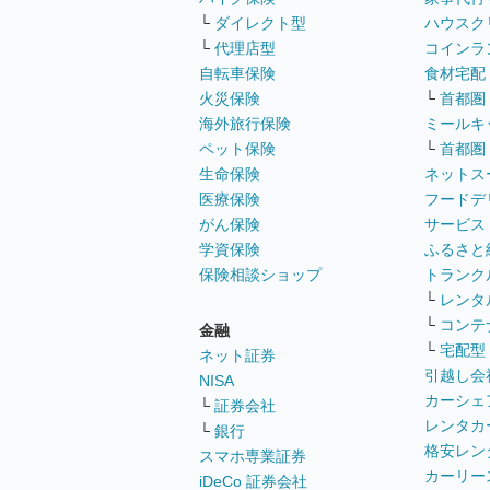
└
ダイレクト型
ハウスク
└
代理店型
コインラ
自転車保険
食材宅配
火災保険
└
首都圏
海外旅行保険
ミールキ
ペット保険
└
首都圏
生命保険
ネットス
医療保険
フードデ
がん保険
サービス
学資保険
ふるさと
保険相談ショップ
トランク
└
レンタ
└
コンテ
金融
└
宅配型
ネット証券
引越し会
NISA
カーシェ
└
証券会社
レンタカ
└
銀行
格安レン
スマホ専業証券
カーリー
iDeCo 証券会社