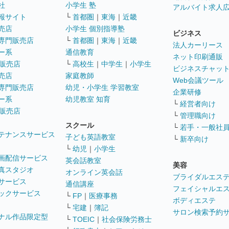
社
小学生 塾
アルバイト求人
報サイト
└
首都圏
｜
東海
｜
近畿
売店
小学生 個別指導塾
ビジネス
専門販売店
└
首都圏
｜
東海
｜
近畿
法人カーリース
ー系
通信教育
ネット印刷通販
販売店
└
高校生
｜
中学生
｜
小学生
ビジネスチャッ
売店
家庭教師
Web会議ツール
専門販売店
幼児・小学生 学習教室
企業研修
ー系
幼児教室 知育
└
経営者向け
販売店
└
管理職向け
スクール
└
若手・一般社
テナンスサービス
子ども英語教室
└
新卒向け
└
幼児
｜
小学生
画配信サービス
英会話教室
美容
真スタジオ
オンライン英会話
ブライダルエス
サービス
通信講座
フェイシャルエ
ックサービス
└
FP
｜
医療事務
ボディエステ
└
宅建
｜
簿記
サロン検索予約
ナル作品限定型
└
TOEIC
｜
社会保険労務士