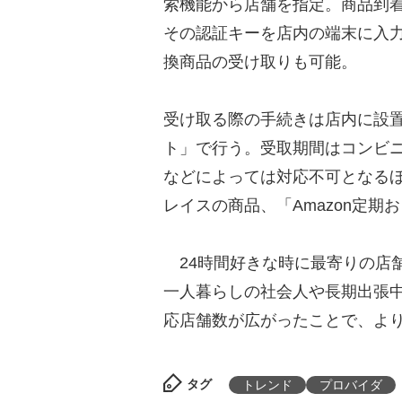
索機能から店舗を指定。商品到
その認証キーを店内の端末に入
換商品の受け取りも可能。
受け取る際の手続きは店内に設置
ト」で行う。受取期間はコンビニ
などによっては対応不可となるほか
レイスの商品、「Amazon定
24時間好きな時に最寄りの店
一人暮らしの社会人や長期出張
応店舗数が広がったことで、よ
タグ
トレンド
プロバイダ