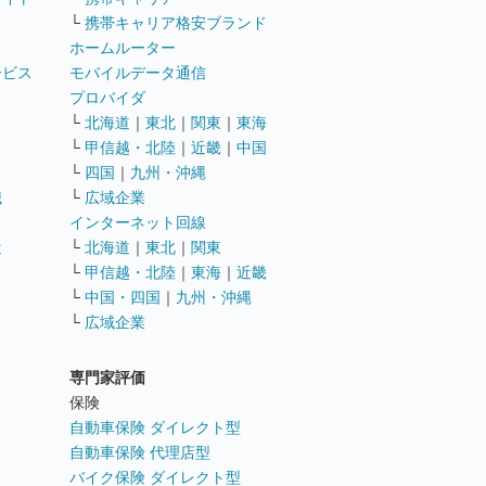
└
携帯キャリア格安ブランド
ホームルーター
ービス
モバイルデータ通信
ト
プロバイダ
└
北海道
｜
東北
｜
関東
｜
東海
└
甲信越・北陸
｜
近畿
｜
中国
└
四国
｜
九州・沖縄
職
└
広域企業
インターネット回線
遣
└
北海道
｜
東北
｜
関東
└
甲信越・北陸
｜
東海
｜
近畿
ス
└
中国・四国
｜
九州・沖縄
└
広域企業
専門家評価
ト
保険
自動車保険 ダイレクト型
自動車保険 代理店型
バイク保険 ダイレクト型