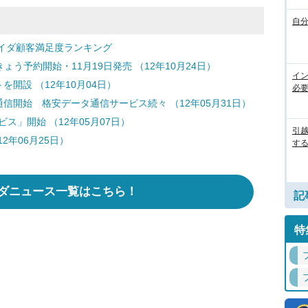
自
イダ顧客満足度ランキング
きょう予約開始・11月19日発売 （12年10月24日）
イ
を開設 （12年10月04日）
必
通信開始 格安データ通信サービス続々 （12年05月31日）
ービス」開始 （12年05月07日）
引
2年06月25日）
す
ダニュース一覧はこちら！
記
特