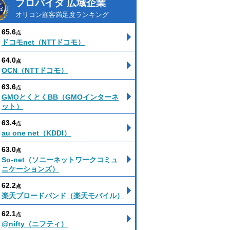
プロバイダ 広域企業
オリコン顧客満足度ランキング
65.6
点
ドコモnet（NTTドコモ）
64.0
点
OCN（NTTドコモ）
63.6
点
GMOとくとくBB（GMOインターネ
ット）
63.4
点
au one net（KDDI）
63.0
点
So-net（ソニーネットワークコミュ
ニケーションズ）
62.2
点
楽天ブロードバンド（楽天モバイル）
62.1
点
@nifty（ニフティ）