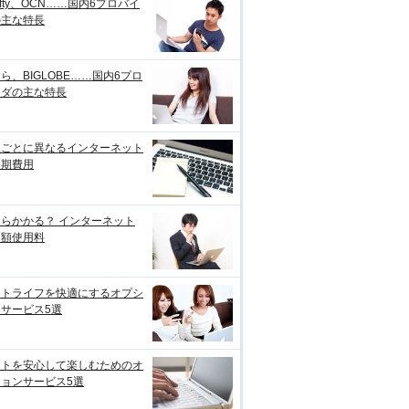
ifty、OCN……国内6プロバイ
の主な特長
ら、BIGLOBE……国内6プロ
イダの主な特長
線ごとに異なるインターネット
初期費用
らかかる？ インターネット
月額使用料
ットライフを快適にするオプシ
サービス5選
ットを安心して楽しむためのオ
ョンサービス5選