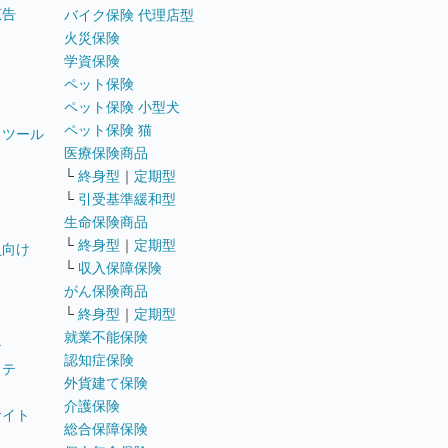
広告
バイク保険 代理店型
火災保険
学資保険
ペット保険
ペット保険 小型犬
ペット保険 猫
トツール
医療保険商品
└
終身型
｜
定期型
└
引受基準緩和型
生命保険商品
└
終身型
｜
定期型
員向け
└
収入保障保険
がん保険商品
└
終身型
｜
定期型
就業不能保険
テ
認知症保険
ステ
外貨建て保険
介護保険
サイト
総合保障保険