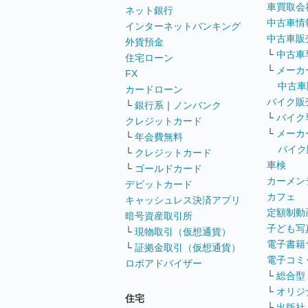
車買取会
ネット銀行
中古車情
インターネットバンキング
中古車販
外貨預金
└
中古車
住宅ローン
└
メーカ
FX
中古車
カードローン
バイク販
└
銀行系
｜
ノンバンク
└
バイク
クレジットカード
└
メーカ
└
年会費無料
バイク
└
クレジットカード
車検
└
ゴールドカード
カーメン
デビットカード
カフェ
キャッシュレス決済アプリ
定額制動
暗号資産取引所
子ども写
└
現物取引（仮想通貨）
電子書籍
└
証拠金取引（仮想通貨）
電子コミ
ロボアドバイザー
└
総合型
└
オリジ
住宅
└
出版社