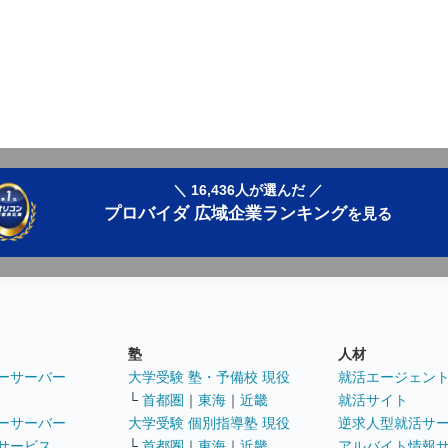
＼ 16,436人が選んだ ／
プロバイダ 広域企業ランキング
を見る
塾
人材
ーサーバー
大学受験 塾・予備校 現役
就活エージェン
└
首都圏
｜
東海
｜
近畿
就活サイト
ーサーバー
大学受験 個別指導塾 現役
逆求人型就活サ
サービス
└
首都圏
｜
東海
｜
近畿
アルバイト情報