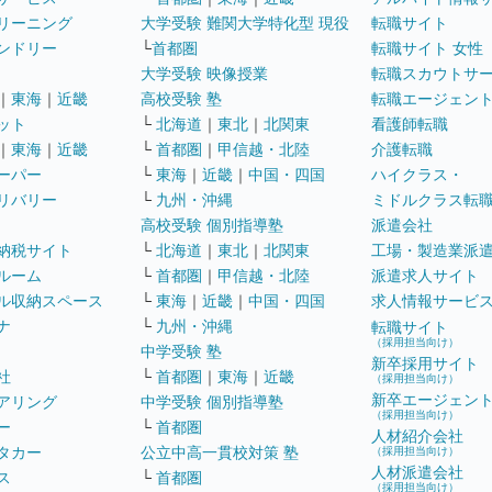
リーニング
大学受験 難関大学特化型 現役
転職サイト
ンドリー
└
首都圏
転職サイト 女性
大学受験 映像授業
転職スカウトサ
｜
東海
｜
近畿
高校受験 塾
転職エージェン
ット
└
北海道
｜
東北
｜
北関東
看護師転職
｜
東海
｜
近畿
└
首都圏
｜
甲信越・北陸
介護転職
ーパー
└
東海
｜
近畿
｜
中国・四国
ハイクラス・
リバリー
└
九州・沖縄
ミドルクラス転
高校受験 個別指導塾
派遣会社
納税サイト
└
北海道
｜
東北
｜
北関東
工場・製造業派
ルーム
└
首都圏
｜
甲信越・北陸
派遣求人サイト
ル収納スペース
└
東海
｜
近畿
｜
中国・四国
求人情報サービ
ナ
└
九州・沖縄
転職サイト
（採用担当向け）
中学受験 塾
新卒採用サイト
社
└
首都圏
｜
東海
｜
近畿
（採用担当向け）
新卒エージェン
アリング
中学受験 個別指導塾
（採用担当向け）
ー
└
首都圏
人材紹介会社
タカー
公立中高一貫校対策 塾
（採用担当向け）
人材派遣会社
ス
└
首都圏
（採用担当向け）