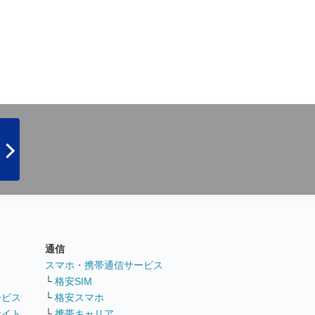
通信
ト
スマホ・携帯通信サービス
└
格安SIM
ービス
└
格安スマホ
サイト
└
携帯キャリア