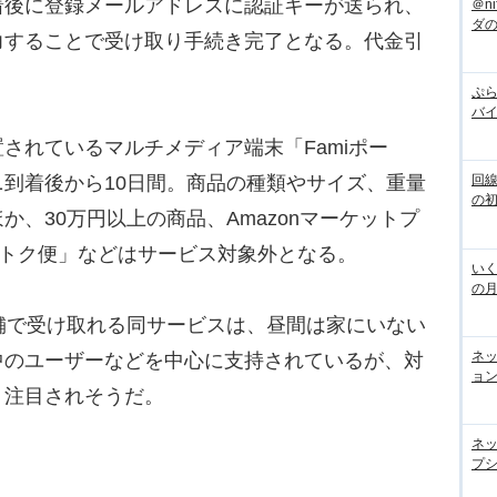
着後に登録メールアドレスに認証キーが送られ、
＠n
ダ
力することで受け取り手続き完了となる。代金引
ぷら
バ
されているマルチメディア端末「Famiポー
到着後から10日間。商品の種類やサイズ、重量
回
の
、30万円以上の商品、Amazonマーケットプ
期おトク便」などはサービス対象外となる。
いく
の
舗で受け取れる同サービスは、昼間は家にいない
ネ
中のユーザーなどを中心に支持されているが、対
ョン
り注目されそうだ。
ネ
プシ