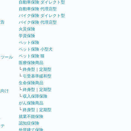
自動車保険 ダイレクト型
自動車保険 代理店型
バイク保険 ダイレクト型
広告
バイク保険 代理店型
火災保険
学資保険
ペット保険
ペット保険 小型犬
ペット保険 猫
トツール
医療保険商品
└
終身型
｜
定期型
└
引受基準緩和型
生命保険商品
└
終身型
｜
定期型
員向け
└
収入保障保険
がん保険商品
└
終身型
｜
定期型
就業不能保険
テ
認知症保険
ステ
外貨建て保険