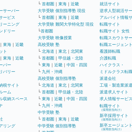
└
首都圏
｜
東海
｜
近畿
就活サイト
ーサーバー
大学受験 個別指導塾 現役
逆求人型就活サ
サービス
└
首都圏
｜
東海
｜
近畿
アルバイト情報
リーニング
大学受験 難関大学特化型 現役
転職サイト
ンドリー
└
首都圏
転職サイト 女性
大学受験 映像授業
転職スカウトサ
｜
東海
｜
近畿
高校受験 塾
転職エージェン
ット
└
北海道
｜
東北
｜
北関東
看護師転職
｜
東海
｜
近畿
└
首都圏
｜
甲信越・北陸
介護転職
ーパー
└
東海
｜
近畿
｜
中国・四国
ハイクラス・
リバリー
└
九州・沖縄
ミドルクラス転
高校受験 個別指導塾
派遣会社
納税サイト
└
北海道
｜
東北
｜
北関東
工場・製造業派
ルーム
└
首都圏
｜
甲信越・北陸
派遣求人サイト
ル収納スペース
└
東海
｜
近畿
｜
中国・四国
求人情報サービ
ナ
└
九州・沖縄
転職サイト
（採用担当向け）
中学受験 塾
新卒採用サイト
社
└
首都圏
｜
東海
｜
近畿
（採用担当向け）
新卒エージェン
アリング
中学受験 個別指導塾
（採用担当向け）