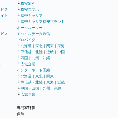
└
格安SIM
ービス
└
格安スマホ
サイト
└
携帯キャリア
└
携帯キャリア格安ブランド
ホームルーター
ービス
モバイルデータ通信
ト
プロバイダ
└
北海道
｜
東北
｜
関東
｜
東海
└
甲信越・北陸
｜
近畿
｜
中国
└
四国
｜
九州・沖縄
職
└
広域企業
インターネット回線
遣
└
北海道
｜
東北
｜
関東
└
甲信越・北陸
｜
東海
｜
近畿
ス
└
中国・四国
｜
九州・沖縄
└
広域企業
専門家評価
ト
保険