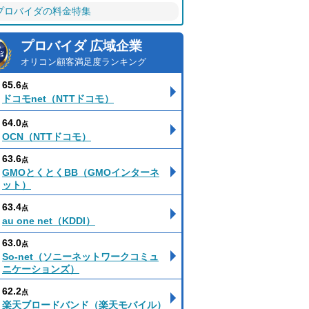
プロバイダの料金特集
プロバイダ 広域企業
オリコン顧客満足度ランキング
65.6
点
ドコモnet（NTTドコモ）
64.0
点
OCN（NTTドコモ）
63.6
点
GMOとくとくBB（GMOインターネ
ット）
63.4
点
au one net（KDDI）
63.0
点
So-net（ソニーネットワークコミュ
ニケーションズ）
62.2
点
楽天ブロードバンド（楽天モバイル）