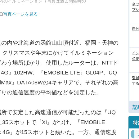
内のイルミネーション（写真は過去開催時の
ネ
プシ
写真ページを見る
自
の内や北海道の函館山山頂付近、福岡・天神の
、クリスマスや年末にかけてイルミネーション
イ
必
わう場所ばかり。使用したルーターは、NTTド
k 4G』102HW、『EMOBILE LTE』GL04P、UQ
引
Max』DATA08Wの4キャリアで、それぞれの高
す
下りの通信速度の平均値などを測定した。
記
所で安定した高速通信が可能だったのは『UQ
35スポットで『Xi』がつけ、『EMOBILE
特
ank 4G』が15スポットと続いた。一方、通信速度