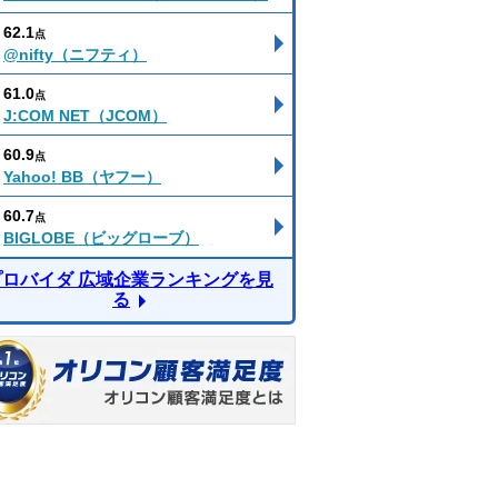
62.1
点
@nifty（ニフティ）
61.0
点
J:COM NET（JCOM）
60.9
点
Yahoo! BB（ヤフー）
60.7
点
BIGLOBE（ビッグローブ）
プロバイダ 広域企業ランキングを見
る