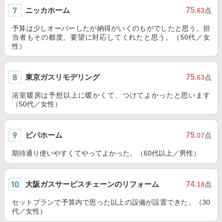
ニッカホーム
75
.63
点
予算は少しオーバーしたが納得がいくのもがでしたと思う。担
当者もその都度、要望に対応してくれたと思う。（50代／女
性）
東京ガスリモデリング
75
.63
点
浴室暖房は予想以上に暖かくて、つけてよかったと思います
（50代／女性）
ビバホーム
75
.07
点
期待通り使いやすくてやってよかった。（60代以上／男性）
大阪ガスサービスチェーンのリフォーム
74
.18
点
セットプランで予算内で思った以上の設備が設置できた。（30
代／女性）