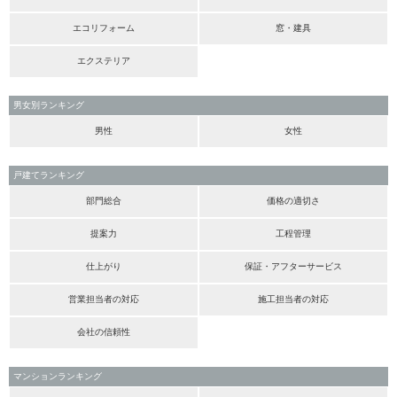
エコリフォーム
窓・建具
エクステリア
男女別ランキング
男性
女性
戸建てランキング
部門総合
価格の適切さ
提案力
工程管理
仕上がり
保証・アフターサービス
営業担当者の対応
施工担当者の対応
会社の信頼性
マンションランキング