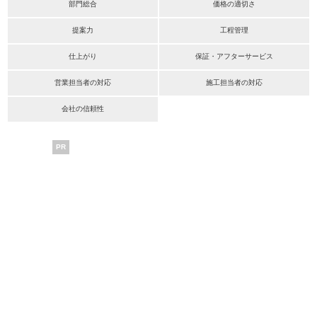
部門総合
価格の適切さ
提案力
工程管理
仕上がり
保証・アフターサービス
営業担当者の対応
施工担当者の対応
会社の信頼性
PR