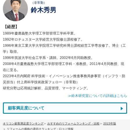
（非常勤）
鈴木秀男
【経歴】
1989年慶應義塾大学理工学部管理工学科卒業。
1992年ロチェスター大学経営大学院修士課程修了。
1996年東京工業大学大学院理工学研究科博士課程経営工学専攻修了。博士（工
学）取得。
1996年筑波大学社会工学系・講師。2002年6月同助教授。
2008年4月慶應義塾大学理工学部管理工学科・准教授。2011年4月同教授、現
在に至る。
2023年4月内閣府 科学技術・イノベーション推進事務局参事官（インフラ・防
災担当）付上席科学技術政策フェロー（非常勤）
研究分野は応用統計解析、品質管理、マーケティング。
≫鈴木研究室についての詳細はこちら
顧客満足度について
オリコン顧客満足度ランキング
おすすめのリフォームランキング・比較
2015年版
リフォームの価格の適切さランキング・口コミ情報