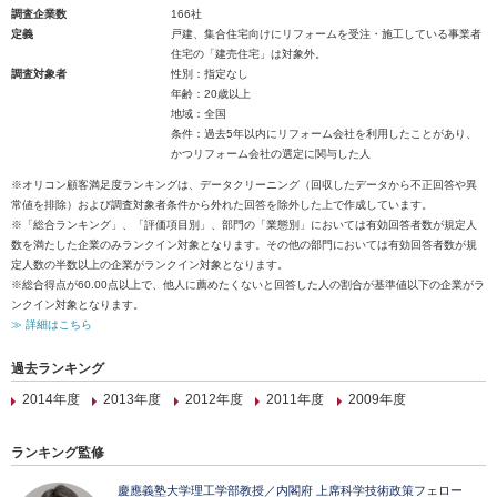
調査企業数
166社
定義
戸建、集合住宅向けにリフォームを受注・施工している事業者
住宅の「建売住宅」は対象外。
調査対象者
性別：指定なし
年齢：20歳以上
地域：全国
条件：過去5年以内にリフォーム会社を利用したことがあり、
かつリフォーム会社の選定に関与した人
※オリコン顧客満足度ランキングは、データクリーニング（回収したデータから不正回答や異
常値を排除）および調査対象者条件から外れた回答を除外した上で作成しています。
※「総合ランキング」、「評価項目別」、部門の「業態別」においては有効回答者数が規定人
数を満たした企業のみランクイン対象となります。その他の部門においては有効回答者数が規
定人数の半数以上の企業がランクイン対象となります。
※総合得点が60.00点以上で、他人に薦めたくないと回答した人の割合が基準値以下の企業がラ
ンクイン対象となります。
≫ 詳細はこちら
過去ランキング
2014年度
2013年度
2012年度
2011年度
2009年度
ランキング監修
慶應義塾大学理工学部教授／内閣府 上席科学技術政策フェロー