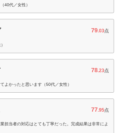
（40代／女性）
79
ブ
.03
点
性）
78
グ
.23
点
てよかったと思います（50代／女性）
77
ム
.95
点
営業担当者の対応はとても丁寧だった。完成結果は非常によ