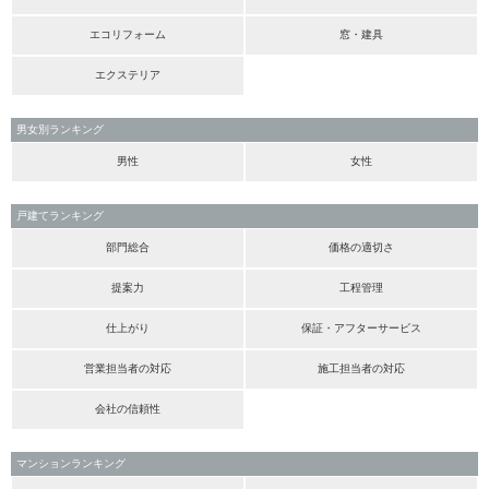
エコリフォーム
窓・建具
エクステリア
男女別ランキング
男性
女性
戸建てランキング
部門総合
価格の適切さ
提案力
工程管理
仕上がり
保証・アフターサービス
営業担当者の対応
施工担当者の対応
会社の信頼性
マンションランキング