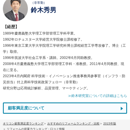
（非常勤）
鈴木秀男
【経歴】
1989年慶應義塾大学理工学部管理工学科卒業。
1992年ロチェスター大学経営大学院修士課程修了。
1996年東京工業大学大学院理工学研究科博士課程経営工学専攻修了。博士（工
学）取得。
1996年筑波大学社会工学系・講師。2002年6月同助教授。
2008年4月慶應義塾大学理工学部管理工学科・准教授。2011年4月同教授、現
在に至る。
2023年4月内閣府 科学技術・イノベーション推進事務局参事官（インフラ・防
災担当）付上席科学技術政策フェロー（非常勤）
研究分野は応用統計解析、品質管理、マーケティング。
≫鈴木研究室についての詳細はこちら
顧客満足度について
オリコン顧客満足度ランキング
おすすめのリフォームランキング・比較
2015年版
リフォームの提案力ランキング・口コミ情報