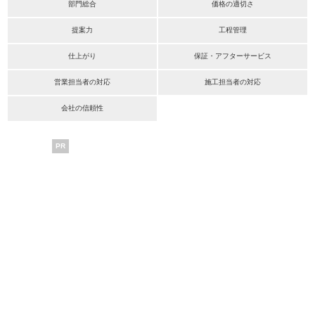
部門総合
価格の適切さ
提案力
工程管理
仕上がり
保証・アフターサービス
営業担当者の対応
施工担当者の対応
会社の信頼性
PR