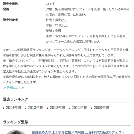
調査企業数
166社
定義
戸建、集合住宅向けにリフォームを受注・施工している事業者
住宅の「建売住宅」は対象外。
調査対象者
性別：指定なし
年齢：20歳以上
地域：全国
条件：過去5年以内にリフォーム会社を利用したことがあり、
かつリフォーム会社の選定に関与した人
※オリコン顧客満足度ランキングは、データクリーニング（回収したデータから不正回答や異
常値を排除）および調査対象者条件から外れた回答を除外した上で作成しています。
※「総合ランキング」、「評価項目別」、部門の「業態別」においては有効回答者数が規定人
数を満たした企業のみランクイン対象となります。その他の部門においては有効回答者数が規
定人数の半数以上の企業がランクイン対象となります。
※総合得点が60.00点以上で、他人に薦めたくないと回答した人の割合が基準値以下の企業がラ
ンクイン対象となります。
≫ 詳細はこちら
過去ランキング
2014年度
2013年度
2012年度
2011年度
2009年度
ランキング監修
慶應義塾大学理工学部教授／内閣府 上席科学技術政策フェロー