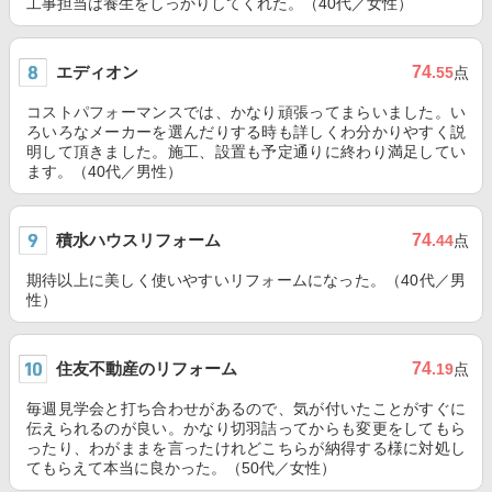
工事担当は養生をしっかりしてくれた。（40代／女性）
エディオン
74
.55
点
コストパフォーマンスでは、かなり頑張ってまらいました。い
ろいろなメーカーを選んだりする時も詳しくわ分かりやすく説
明して頂きました。施工、設置も予定通りに終わり満足してい
ます。（40代／男性）
積水ハウスリフォーム
74
.44
点
期待以上に美しく使いやすいリフォームになった。（40代／男
性）
住友不動産のリフォーム
74
.19
点
毎週見学会と打ち合わせがあるので、気が付いたことがすぐに
伝えられるのが良い。かなり切羽詰ってからも変更をしてもら
ったり、わがままを言ったけれどこちらが納得する様に対処し
てもらえて本当に良かった。（50代／女性）