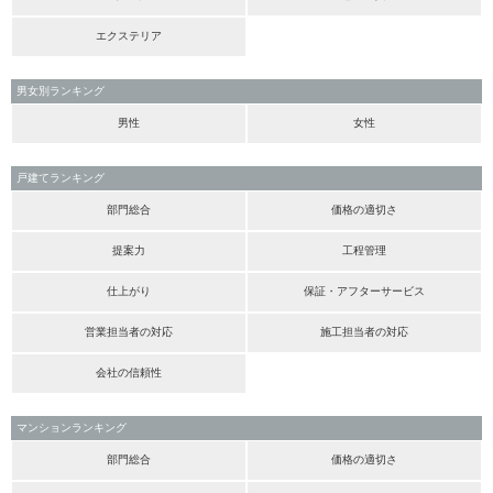
エクステリア
男女別ランキング
男性
女性
戸建てランキング
部門総合
価格の適切さ
提案力
工程管理
仕上がり
保証・アフターサービス
営業担当者の対応
施工担当者の対応
会社の信頼性
マンションランキング
部門総合
価格の適切さ