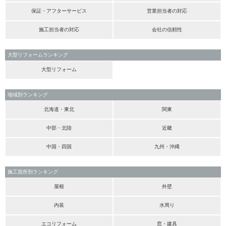
保証・アフターサービス
営業担当者の対応
施工担当者の対応
会社の信頼性
大型リフォームランキング
大型リフォーム
地域別ランキング
北海道・東北
関東
中部・北陸
近畿
中国・四国
九州・沖縄
施工箇所別ランキング
屋根
外壁
内装
水周り
エコリフォーム
窓・建具