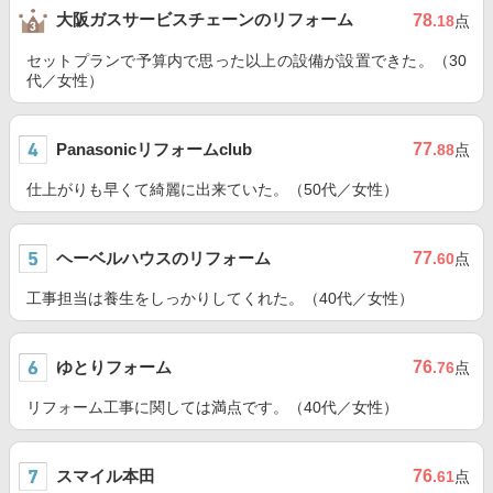
大阪ガスサービスチェーンのリフォーム
78
.18
点
セットプランで予算内で思った以上の設備が設置できた。（30
代／女性）
Panasonicリフォームclub
77
.88
点
仕上がりも早くて綺麗に出来ていた。（50代／女性）
ヘーベルハウスのリフォーム
77
.60
点
工事担当は養生をしっかりしてくれた。（40代／女性）
ゆとりフォーム
76
.76
点
リフォーム工事に関しては満点です。（40代／女性）
スマイル本田
76
.61
点