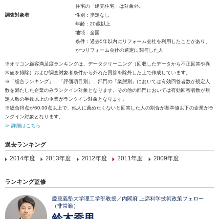
住宅の「建売住宅」は対象外。
調査対象者
性別：指定なし
年齢：20歳以上
地域：全国
条件：過去5年以内にリフォーム会社を利用したことがあり、
かつリフォーム会社の選定に関与した人
※オリコン顧客満足度ランキングは、データクリーニング（回収したデータから不正回答や異
常値を排除）および調査対象者条件から外れた回答を除外した上で作成しています。
※「総合ランキング」、「評価項目別」、部門の「業態別」においては有効回答者数が規定人
数を満たした企業のみランクイン対象となります。その他の部門においては有効回答者数が規
定人数の半数以上の企業がランクイン対象となります。
※総合得点が60.00点以上で、他人に薦めたくないと回答した人の割合が基準値以下の企業がラ
ンクイン対象となります。
≫ 詳細はこちら
過去ランキング
2014年度
2013年度
2012年度
2011年度
2009年度
ランキング監修
慶應義塾大学理工学部教授／内閣府 上席科学技術政策フェロー
（非常勤）
鈴木秀男