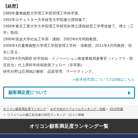
【経歴】
1989年慶應義塾大学理工学部管理工学科卒業。
1992年ロチェスター大学経営大学院修士課程修了。
1996年東京工業大学大学院理工学研究科博士課程経営工学専攻修了。博士（工
学）取得。
1996年筑波大学社会工学系・講師。2002年6月同助教授。
2008年4月慶應義塾大学理工学部管理工学科・准教授。2011年4月同教授、現
在に至る。
2023年4月内閣府 科学技術・イノベーション推進事務局参事官（インフラ・防
災担当）付上席科学技術政策フェロー（非常勤）
研究分野は応用統計解析、品質管理、マーケティング。
≫鈴木研究室についての詳細はこちら
顧客満足度について
オリコン顧客満足度ランキング
おすすめのリフォームランキング・比較
2015年版
リフォームの施工担当者の対応ランキング・口コミ情報
オリコン顧客満足度
ランキング一覧