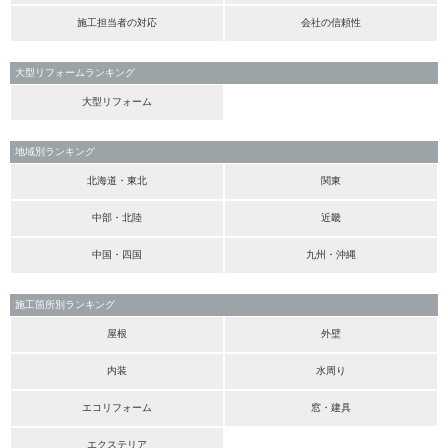
施工担当者の対応
会社の信頼性
大型リフォームランキング
大型リフォーム
地域別ランキング
北海道・東北
関東
中部・北陸
近畿
中国・四国
九州・沖縄
施工箇所別ランキング
屋根
外壁
内装
水周り
エコリフォーム
窓・建具
エクステリア