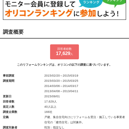
調査概要
回答者総数
17,629
人
このリフォームランキングは、オリコンの以下の調査に基づいています。
事前調査
2015/02/20～2015/03/19
調査期間
2015/03/20～2015/03/25
2014/03/06～2014/03/17
2013/04/08～2013/04/11
更新日
2015/09/01
回答者数
17,629人
規定人数
40人以上
調査企業数
166社
定義
戸建、集合住宅向けにリフォームを受注・施工している事業者
住宅の「建売住宅」は対象外。
調査対象者
性別：指定なし