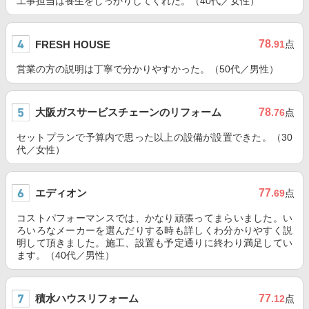
工事担当は養生をしっかりしてくれた。（40代／女性）
78
FRESH HOUSE
.91
点
営業の方の説明は丁寧で分かりやすかった。（50代／男性）
大阪ガスサービスチェーンのリフォーム
78
.76
点
セットプランで予算内で思った以上の設備が設置できた。（30
代／女性）
エディオン
77
.69
点
コストパフォーマンスでは、かなり頑張ってまらいました。い
ろいろなメーカーを選んだりする時も詳しくわ分かりやすく説
明して頂きました。施工、設置も予定通りに終わり満足してい
ます。（40代／男性）
積水ハウスリフォーム
77
.12
点