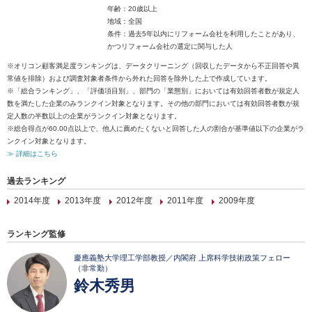
年齢：20歳以上
地域：全国
条件：過去5年以内にリフォーム会社を利用したことがあり、
かつリフォーム会社の選定に関与した人
※オリコン顧客満足度ランキングは、データクリーニング（回収したデータから不正回答や異
常値を排除）および調査対象者条件から外れた回答を除外した上で作成しています。
※「総合ランキング」、「評価項目別」、部門の「業態別」においては有効回答者数が規定人
数を満たした企業のみランクイン対象となります。その他の部門においては有効回答者数が規
定人数の半数以上の企業がランクイン対象となります。
※総合得点が60.00点以上で、他人に薦めたくないと回答した人の割合が基準値以下の企業がラ
ンクイン対象となります。
≫ 詳細はこちら
過去ランキング
2014年度
2013年度
2012年度
2011年度
2009年度
ランキング監修
慶應義塾大学理工学部教授／内閣府 上席科学技術政策フェロー
（非常勤）
鈴木秀男