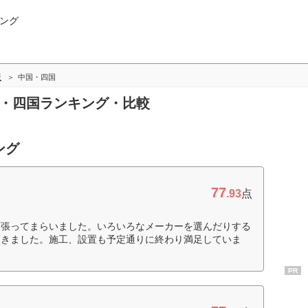
ング
版
中国・四国
国・四国ランキング・比較
ング
77
.93
点
頑張ってまらいました。いろいろなメーカーを選んだりする
頂きました。施工、設置も予定通りに終わり満足していま
PR