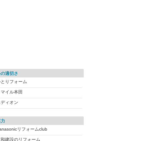
格の適切さ
ゆとりフォーム
スマイル本田
エディオン
案力
anasonicリフォームclub
積和建設のリフォーム