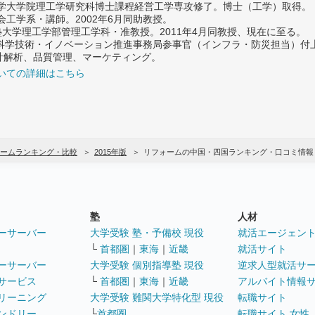
大学大学院理工学研究科博士課程経営工学専攻修了。博士（工学）取得。
社会工学系・講師。2002年6月同助教授。
義塾大学理工学部管理工学科・准教授。2011年4月同教授、現在に至る。
府 科学技術・イノベーション推進事務局参事官（インフラ・防災担当）
計解析、品質管理、マーケティング。
いての詳細はこちら
ームランキング・比較
2015年版
リフォームの中国・四国ランキング・口コミ情報
塾
人材
ーサーバー
大学受験 塾・予備校 現役
就活エージェン
└
首都圏
｜
東海
｜
近畿
就活サイト
ーサーバー
大学受験 個別指導塾 現役
逆求人型就活サ
サービス
└
首都圏
｜
東海
｜
近畿
アルバイト情報
リーニング
大学受験 難関大学特化型 現役
転職サイト
ンドリー
└
首都圏
転職サイト 女性