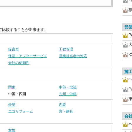
P
営
て比較することが出来ます。
P
提案力
工程管理
保証・アフターサービス
営業担当者の対応
会社の信頼性
施
関東
中部・北陸
P
中国・四国
九州・沖縄
外壁
内装
エコリフォーム
窓・建具
会
女性