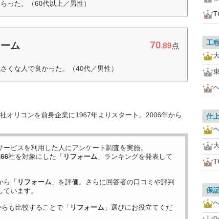
らった。（60代以上／男性）
工
70
ォーム
.89
点
さくな人で良かった。（40代／男性）
オリコンを前身企業に1967年よりスタート。2006年から
仕
サービスを利用した
人にアンケート調査を実施。
166
社を対象にした「
リフォーム
」ランキングを発表して
から「
リフォーム
」を評価。さらに回答者の口コミや評判
保
しています。
からも比較することで「
リフォーム
」選びにお役立てくだ