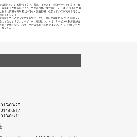
で公開されている情報（文字、写真、イラスト、画像データ等）及びこれ
・編集および構造などについての著作権は株式会社oricon MEに帰属してお
これらの情報を権利者の許可なく無断転載・複製などの二次利用を行うこ
禁じております。
で掲載しているすべての情報やデータは、当社の調査に基づいた結果から
ものとなりますが、サービスへの感想については、サービスの利用者が提
見解・感想となっており、当社の見解・意見ではないことをご理解いただ
ご覧ください。
015/03/25
014/03/17
013/04/11
し
上