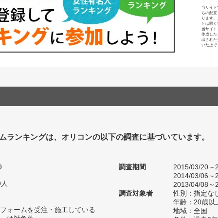
当サイト
らの配置
ります。
とは固く
当サイト
作成した
出された
いた上で
ムランキングは、オリコンの以下の調査に基づいています。
9
調査期間
2015/03/20～2
2014/03/06～2
9人
2013/04/08～2
調査対象者
性別：指定な
年齢：20歳以
フォームを受注・施工している
地域：全国