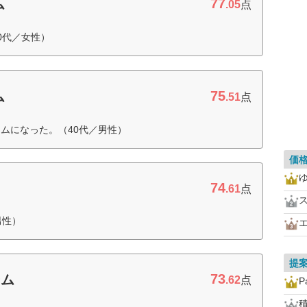
77
ム
.05
点
0代／女性）
75
ム
.51
点
ムになった。（40代／男性）
価
74
.61
点
男性）
提
73
ーム
.62
点
P