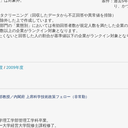
」は対象外。
条件：過去5
り、か
タクリーニング（回収したデータから不正回答や異常値を排除）
除外した上で作成しています。
部門の「業態別」においては有効回答者数が規定人数を満たした企業の
数以上の企業がランクイン対象となります。
薦めたくないと回答した人の割合が基準値以下の企業がランクイン対象とな
度
/
2009年度
部教授／内閣府 上席科学技術政策フェロー（非常勤）
大学理工学部管理工学科卒業。
ター大学経営大学院修士課程修了。