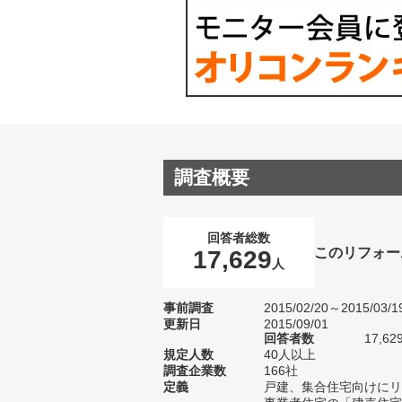
調査概要
回答者総数
このリフォー
17,629
人
事前調査
2015/02/20～2015/03/1
更新日
2015/09/01
回答者数
17,62
規定人数
40人以上
調査企業数
166社
定義
戸建、集合住宅向けにリ