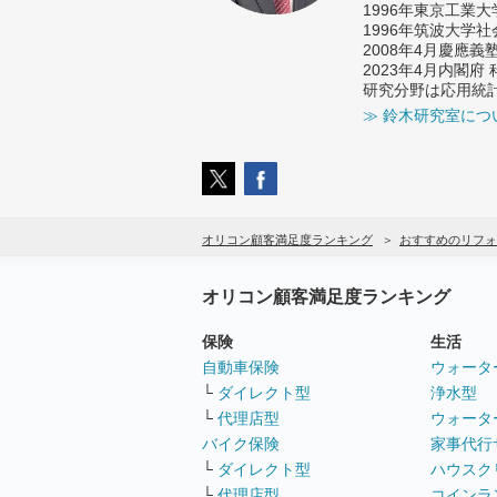
1996年東京工業
1996年筑波大学
2008年4月慶應
2023年4月内閣
研究分野は応用統
≫ 鈴木研究室につ
オリコン顧客満足度ランキング
おすすめのリフォ
オリコン顧客満足度ランキング
保険
生活
自動車保険
ウォータ
└
ダイレクト型
浄水型
└
代理店型
ウォータ
バイク保険
家事代行
└
ダイレクト型
ハウスク
└
代理店型
コインラ