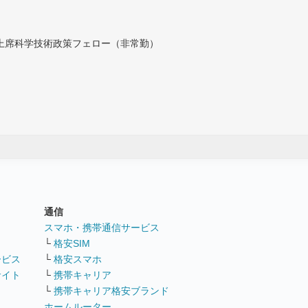
付上席科学技術政策フェロー（非常勤）
通信
ト
スマホ・携帯通信サービス
└
格安SIM
ービス
└
格安スマホ
サイト
└
携帯キャリア
└
携帯キャリア格安ブランド
ホームルーター