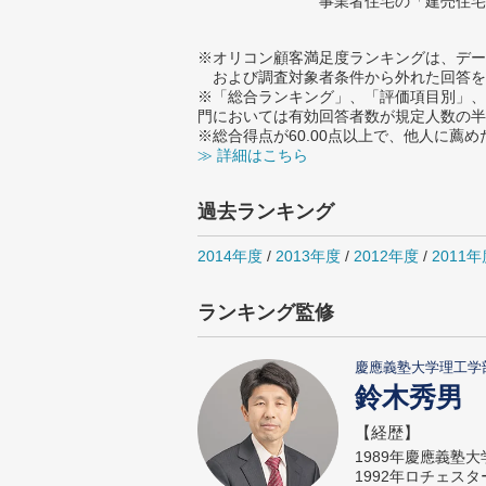
事業者住宅の「建売住宅
※オリコン顧客満足度ランキングは、デー
および調査対象者条件から外れた回答を
※「総合ランキング」、「評価項目別」、
門においては有効回答者数が規定人数の半
※総合得点が60.00点以上で、他人に
≫ 詳細はこちら
過去ランキング
2014年度
/
2013年度
/
2012年度
/
2011年
ランキング監修
慶應義塾大学理工学
鈴木秀男
【経歴】
1989年慶應義塾
1992年ロチェス